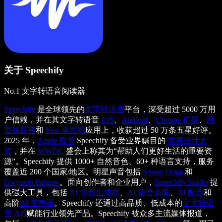
关于 Speechify
No.1 文字转语音阅读器
Speechify
是全球领先的
文字转语音
平台，深受超过 5000 万用
户信赖，并在其文字转语音
iOS
、
Android
、
Chrome 扩展
、
网
页版应用
和
Mac 桌面端
应用上，收获超过 50 万条五星好评。
2025 年，
Apple 授予
Speechify 备受业界瞩目的
苹果设计大
奖
，并在
WWDC
盛会上称其为“帮助人们更好生活的重要资
源”。Speechify 提供 1000+ 自然音色、60+ 种语言支持，服务
覆盖近 200 个国家/地区。明星声音包括
Snoop Dogg
和
Gwyneth Paltrow
。面向创作者和企业用户，
Speechify Studio
提
供强大工具，包括
AI 语音生成器
、
AI 语音克隆
、
AI 配音
和
高阶
AI 变声器
。Speechify 还通过高品质、低成本的
文字转语
音 API
赋能行业领先产品。Speechify 被众多主流媒体报道，