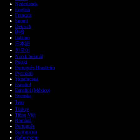
Nederlands
English
Français
Suomi
Deutsch
हिन्दी
Italiano
日本語
한국어
Norsk bokmål
Polski
Português Brasileiro
Русский
Українська
Español
Español (México)
Svenska
ไทย
Türkçe
Tiếng Việt
Română
Português
Български
ქართული