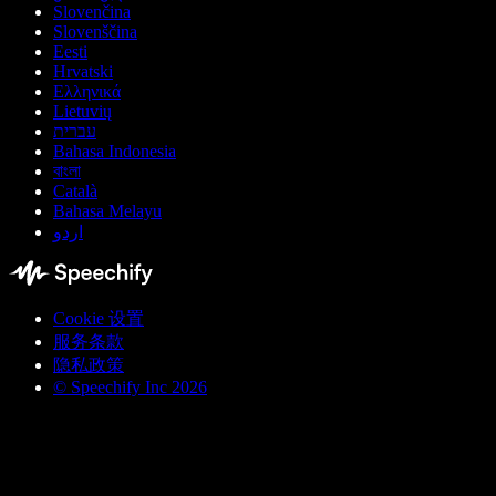
Slovenčina
Slovenščina
Eesti
Hrvatski
Ελληνικά
Lietuvių
עברית
Bahasa Indonesia
বাংলা
Català
Bahasa Melayu
اردو
Cookie 设置
服务条款
隐私政策
© Speechify Inc 2026