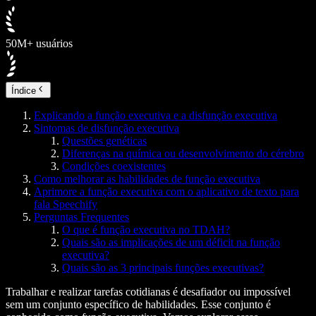
50M+ usuários
Índice
Explicando a função executiva e a disfunção executiva
Sintomas de disfunção executiva
Questões genéticas
Diferenças na química ou desenvolvimento do cérebro
Condições coexistentes
Como melhorar as habilidades de função executiva
Aprimore a função executiva com o aplicativo de texto para
fala Speechify
Perguntas Frequentes
O que é função executiva no TDAH?
Quais são as implicações de um déficit na função
executiva?
Quais são as 3 principais funções executivas?
Trabalhar e realizar tarefas cotidianas é desafiador ou impossível
sem um conjunto específico de habilidades. Esse conjunto é