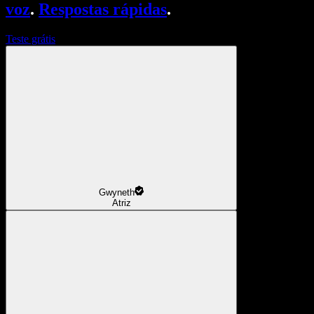
voz
.
Respostas rápidas
.
Teste grátis
Gwyneth
Atriz