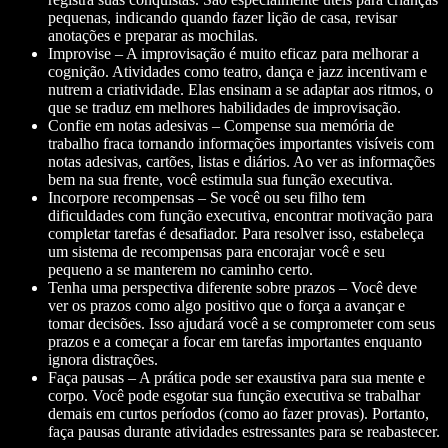
pequenas, indicando quando fazer lição de casa, revisar
anotações e preparar as mochilas.
Improvise – A improvisação é muito eficaz para melhorar a
cognição. Atividades como teatro, dança e jazz incentivam e
nutrem a criatividade. Elas ensinam a se adaptar aos ritmos, o
que se traduz em melhores habilidades de improvisação.
Confie em notas adesivas – Compense sua memória de
trabalho fraca tornando informações importantes visíveis com
notas adesivas, cartões, listas e diários. Ao ver as informações
bem na sua frente, você estimula sua função executiva.
Incorpore recompensas – Se você ou seu filho tem
dificuldades com função executiva, encontrar motivação para
completar tarefas é desafiador. Para resolver isso, estabeleça
um sistema de recompensas para encorajar você e seu
pequeno a se manterem no caminho certo.
Tenha uma perspectiva diferente sobre prazos – Você deve
ver os prazos como algo positivo que o força a avançar e
tomar decisões. Isso ajudará você a se comprometer com seus
prazos e a começar a focar em tarefas importantes enquanto
ignora distrações.
Faça pausas – A prática pode ser exaustiva para sua mente e
corpo. Você pode esgotar sua função executiva se trabalhar
demais em curtos períodos (como ao fazer provas). Portanto,
faça pausas durante atividades estressantes para se reabastecer.