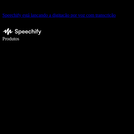
Speechify está lançando a digitação por voz com transcrição
Escreva 5× mais rápido com a digitação por voz
Produtos
Saiba mais