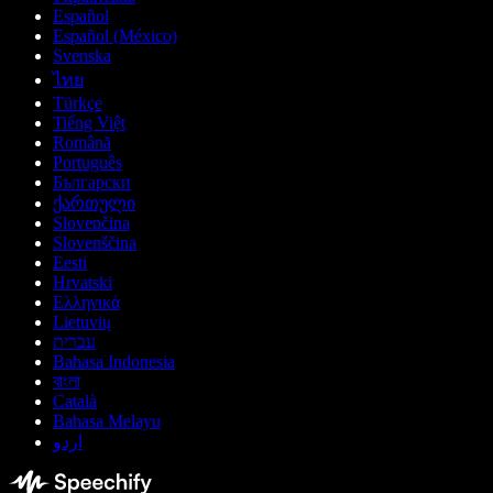
Español
Español (México)
Svenska
ไทย
Türkçe
Tiếng Việt
Română
Português
Български
ქართული
Slovenčina
Slovenščina
Eesti
Hrvatski
Ελληνικά
Lietuvių
עברית
Bahasa Indonesia
বাংলা
Català
Bahasa Melayu
اردو