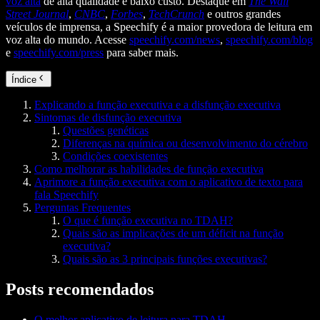
voz alta
de alta qualidade e baixo custo. Destaque em
The Wall
Street Journal
,
CNBC
,
Forbes
,
TechCrunch
e outros grandes
veículos de imprensa, a Speechify é a maior provedora de leitura em
voz alta do mundo. Acesse
speechify.com/news
,
speechify.com/blog
e
speechify.com/press
para saber mais.
Índice
Explicando a função executiva e a disfunção executiva
Sintomas de disfunção executiva
Questões genéticas
Diferenças na química ou desenvolvimento do cérebro
Condições coexistentes
Como melhorar as habilidades de função executiva
Aprimore a função executiva com o aplicativo de texto para
fala Speechify
Perguntas Frequentes
O que é função executiva no TDAH?
Quais são as implicações de um déficit na função
executiva?
Quais são as 3 principais funções executivas?
Posts recomendados
O melhor aplicativo de leitura para TDAH