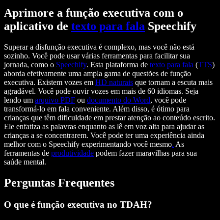
Aprimore a função executiva com o
aplicativo de
texto para fala
Speechify
Superar a disfunção executiva é complexo, mas você não está
sozinho. Você pode usar várias ferramentas para facilitar sua
jornada, como o
Speechify
. Esta plataforma de
texto para fala
(
TTS
)
aborda efetivamente uma ampla gama de questões de função
executiva. Existem vozes em
HD naturais
que tornam a escuta mais
agradável. Você pode ouvir vozes em mais de 60 idiomas. Seja
lendo um
arquivo PDF
ou
documento do Word
, você pode
transformá-lo em fala conveniente. Além disso, é ótimo para
crianças que têm dificuldade em prestar atenção ao conteúdo escrito.
Ele enfatiza as palavras enquanto as lê em voz alta para ajudar as
crianças a se concentrarem. Você pode ter uma experiência ainda
melhor com o Speechify experimentando você mesmo
.
As
ferramentas de
produtividade
podem fazer maravilhas para sua
saúde mental.
Perguntas Frequentes
O que é função executiva no TDAH?