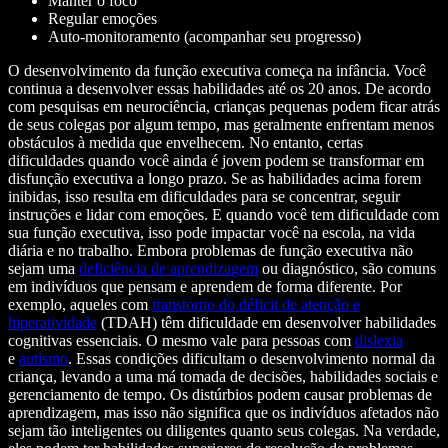
Manter o foco
Regular emoções
Auto-monitoramento (acompanhar seu progresso)
O desenvolvimento da função executiva começa na infância. Você
continua a desenvolver essas habilidades até os 20 anos. De acordo
com pesquisas em neurociência, crianças pequenas podem ficar atrás
de seus colegas por algum tempo, mas geralmente enfrentam menos
obstáculos à medida que envelhecem. No entanto, certas
dificuldades quando você ainda é jovem podem se transformar em
disfunção executiva a longo prazo. Se as habilidades acima forem
inibidas, isso resulta em dificuldades para se concentrar, seguir
instruções e lidar com emoções. E quando você tem dificuldade com
sua função executiva, isso pode impactar você na escola, na vida
diária e no trabalho. Embora problemas de função executiva não
sejam uma
deficiência de aprendizagem
ou diagnóstico, são comuns
em indivíduos que pensam e aprendem de forma diferente. Por
exemplo, aqueles com
transtorno do déficit de atenção e
hiperatividade
(TDAH) têm dificuldade em desenvolver habilidades
cognitivas essenciais. O mesmo vale para pessoas com
dislexia
e
autismo
. Essas condições dificultam o desenvolvimento normal da
criança, levando a uma má tomada de decisões, habilidades sociais e
gerenciamento de tempo. Os distúrbios podem causar problemas de
aprendizagem, mas isso não significa que os indivíduos afetados não
sejam tão inteligentes ou diligentes quanto seus colegas. Na verdade,