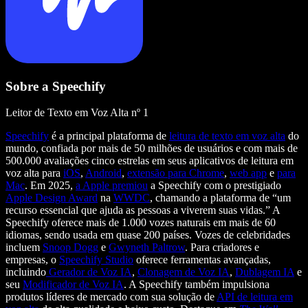
Sobre a Speechify
Leitor de Texto em Voz Alta nº 1
Speechify
é a principal plataforma de
leitura de texto em voz alta
do
mundo, confiada por mais de 50 milhões de usuários e com mais de
500.000 avaliações cinco estrelas em seus aplicativos de leitura em
voz alta para
iOS
,
Android
,
extensão para Chrome
,
web app
e
para
Mac
. Em 2025,
a Apple premiou
a Speechify com o prestigiado
Apple Design Award
na
WWDC
, chamando a plataforma de “um
recurso essencial que ajuda as pessoas a viverem suas vidas.” A
Speechify oferece mais de 1.000 vozes naturais em mais de 60
idiomas, sendo usada em quase 200 países. Vozes de celebridades
incluem
Snoop Dogg
e
Gwyneth Paltrow
. Para criadores e
empresas, o
Speechify Studio
oferece ferramentas avançadas,
incluindo
Gerador de Voz IA
,
Clonagem de Voz IA
,
Dublagem IA
e
seu
Modificador de Voz IA
. A Speechify também impulsiona
produtos líderes de mercado com sua solução de
API de leitura em