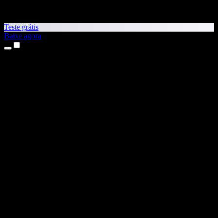
Teste grátis
Baixe agora
Produtos
Leitura em voz alta
Apps para iPhone e iPad
App para Android
Extensão para Chrome
Extensão para Edge
App Web
App para Mac
App para Windows