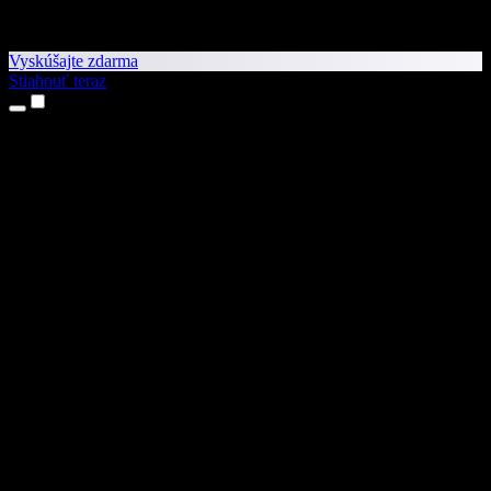
Vyskúšajte zdarma
Stiahnuť teraz
Produkty
Prevod textu na reč
Aplikácie pre iPhone a iPad
Aplikácia pre Android
Rozšírenie pre Chrome
Rozšírenie pre Edge
Webová aplikácia
Aplikácia pre Mac
Aplikácia pre Windows