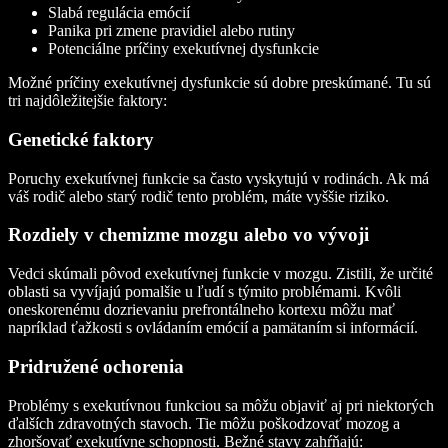
Slabá regulácia emócií
Panika pri zmene pravidiel alebo rutiny
Potenciálne príčiny exekutívnej dysfunkcie
Možné príčiny exekutívnej dysfunkcie sú dobre preskúmané. Tu sú
tri najdôležitejšie faktory:
Genetické faktory
Poruchy exekutívnej funkcie sa často vyskytujú v rodinách. Ak má
váš rodič alebo starý rodič tento problém, máte vyššie riziko.
Rozdiely v chemizme mozgu alebo vo vývoji
Vedci skúmali pôvod exekutívnej funkcie v mozgu. Zistili, že určité
oblasti sa vyvíjajú pomalšie u ľudí s týmito problémami. Kvôli
oneskorenému dozrievaniu prefrontálneho kortexu môžu mať
napríklad ťažkosti s ovládaním emócií a pamätaním si informácií.
Pridružené ochorenia
Problémy s exekutívnou funkciou sa môžu objaviť aj pri niektorých
ďalších zdravotných stavoch. Tie môžu poškodzovať mozog a
zhoršovať exekutívne schopnosti. Bežné stavy zahŕňajú: