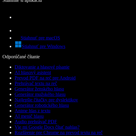
Stiahnite si aplikáciu
Stiahnuť pre macOS
Stiahnuť pre Windows
Odporúčané čítanie
Diktovanie a hlasové písanie
AI hlasový asistent
Prevod PDF na reč pre Android
Prehrávač textu na reč
Generátor ženského hlasu
Generátor mužského hlasu
Najlepšie čítačky pre dyslektikov
Generátor robotického hlasu
Anime hlas z textu
AI menič hlasu
Audio prehrávač PDF
Vie mi Google Docs čítať nahlas?
Rozšírenie pre Chrome na prevod textu na reč