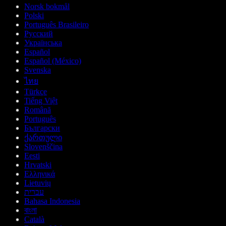
Norsk bokmål
Polski
Português Brasileiro
Русский
Українська
Español
Español (México)
Svenska
ไทย
Türkçe
Tiếng Việt
Română
Português
Български
ქართული
Slovenščina
Eesti
Hrvatski
Ελληνικά
Lietuvių
עברית
Bahasa Indonesia
বাংলা
Català