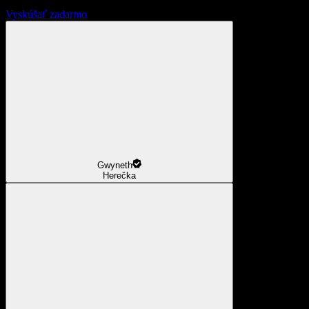
Vyskúšať zadarmo
Gwyneth
Herečka