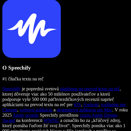
O Speechify
#1 čítačka textu na reč
Speechify
je popredná svetová
platforma na prevod textu na reč
,
ktorej dôveruje viac ako 50 miliónov používateľov a ktorú
podporuje vyše 500 000 päťhviezdičkových recenzií naprieč
aplikáciami na prevod textu na reč pre
iOS
,
Android
,
rozšírenie pre
Chrome
,
webovú aplikáciu
a
desktopovú aplikáciu pre Mac
. V roku
2025
Apple ocenilo
Speechify prestížnou
cenou Apple Design
Award
na konferencii
WWDC
a označilo ho za „kľúčový zdroj,
ktorý pomáha ľuďom žiť svoj život“. Speechify ponúka viac ako 1
000 prirodzene znejúcich hlasov v 60+ jazykoch a používa sa