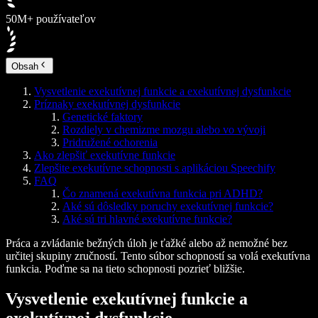
50M+ používateľov
Obsah
Vysvetlenie exekutívnej funkcie a exekutívnej dysfunkcie
Príznaky exekutívnej dysfunkcie
Genetické faktory
Rozdiely v chemizme mozgu alebo vo vývoji
Pridružené ochorenia
Ako zlepšiť exekutívne funkcie
Zlepšite exekutívne schopnosti s aplikáciou Speechify
FAQ
Čo znamená exekutívna funkcia pri ADHD?
Aké sú dôsledky poruchy exekutívnej funkcie?
Aké sú tri hlavné exekutívne funkcie?
Práca a zvládanie bežných úloh je ťažké alebo až nemožné bez
určitej skupiny zručností. Tento súbor schopností sa volá exekutívna
funkcia. Poďme sa na tieto schopnosti pozrieť bližšie.
Vysvetlenie exekutívnej funkcie a
exekutívnej dysfunkcie