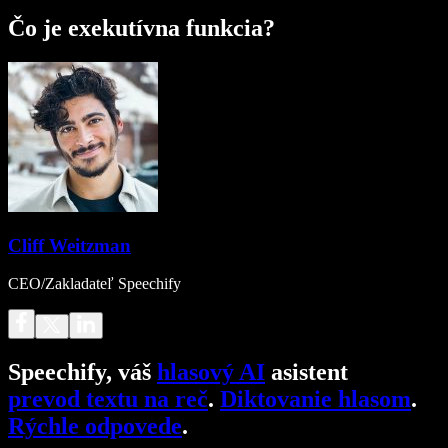
Čo je exekutívna funkcia?
Cliff Weitzman
CEO/Zakladateľ Speechify
Speechify, váš
hlasový AI
asistent
prevod textu na reč
.
Diktovanie hlasom
.
Rýchle odpovede
.