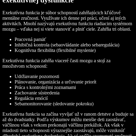
Exekutívna funkcia je súbor schopností zahŕňajúcich kľúčové
mentálne zručnosti. Využívate ich denne pri práci, učení aj iných
aktivitách. Mnohí nazývajú exekutívnu funkciu riadiacim systémom
mozgu – vďaka nej si viete stanoviť a plniť ciele. Zahŕňa tri oblasti.
Pracovná pamäť
Inhibičná kontrola (sebaovládanie alebo sebaregulácia)
Kognitívna flexibilita (flexibilné myslenie)
Exekutívna funkcia zahŕňa viaceré časti mozgu a stojí za
množstvom schopností:
Udržiavanie pozornosti
Plánovanie, organizácia a určovanie priorít
Práca s kontrolnými zoznamami
Zachovanie sústredenia
Regulácia emócií
Sebamonitorovanie (sledovanie pokroku)
Exekutívna funkcia sa začína vyvíjať už v ranom detstve a buduje sa
až do dvadsiatky. Podľa výskumov môžu menšie deti zaostávať,
väčšinou však s vekom prekonajú väčšinu prekážok. Ak však v
mladosti tieto schopnosti výraznejšie zaostávajú, môže vzniknúť
dlhodobá exekutívna dysfunkcia. Ak sú vyššie spomenuté zručnosti