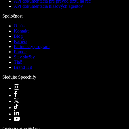
API dokumentácia pre prevod textu na reč
API dokumentácia hlasových agentov
Spoločnosť
O nás
Kontakt
Blog
Kariéra
Partnerský program
Pomoc
Stav služby
Tlač
Brand Kit
Sledujte Speechify