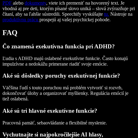
PDF
alebo
dokumenty
, viete ich premeniť na hovorený text. Je
vhodná aj pre deti, ktorým písané slovo uniká – slová zvýrazňuje pri
čítaní, aby sa ľahšie sústredili. Speechify vyskúšajte
tu.
Nástroje na
produktívnu prácu
prospejú aj vašej psychickej pohode.
FAQ
Čo znamená exekutívna funkcia pri ADHD?
Ľudia s ADHD majú oslabené exekutívne funkcie. Často konajú
impulzívne a nedokážu primerane riadiť svoje emócie.
Aké sú dôsledky poruchy exekutívnej funkcie?
Väčšina ľudí s touto poruchou má problém vytvoriť si rozvrh,
dokončovať úlohy a organizovať myšlienky. Regulácia emócií je
tiež oslabená.
Aké sú tri hlavné exekutívne funkcie?
Pracovná pamäť, sebaovládanie a flexibilné myslenie.
Vychutnajte si najpokročilejšie AI hlasy,