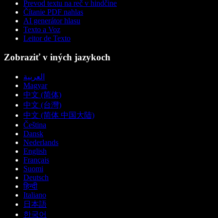
Prevod textu na reč v hindčine
Čítanie PDF nahlas
AI generátor hlasu
Texto a Voz
Leitor de Texto
Zobraziť v iných jazykoch
العربية
Magyar
中文 (简体)
中文 (台灣)
中文 (简体 中国大陆)
Čeština
Dansk
Nederlands
English
Français
Suomi
Deutsch
हिन्दी
Italiano
日本語
한국어