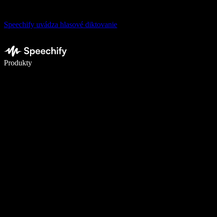
Speechify uvádza hlasové diktovanie
Píšte 5× rýchlejšie pomocou hlasového diktovania
Produkty
Zistiť viac