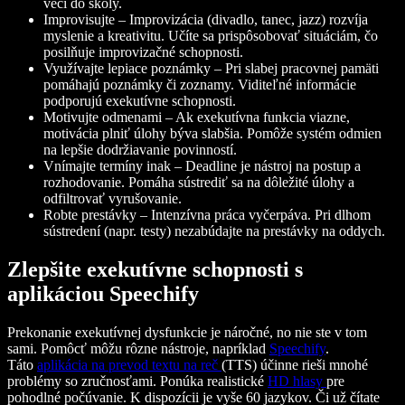
vecí do školy.
Improvisujte – Improvizácia (divadlo, tanec, jazz) rozvíja
myslenie a kreativitu. Učíte sa prispôsobovať situáciám, čo
posilňuje improvizačné schopnosti.
Využívajte lepiace poznámky – Pri slabej pracovnej pamäti
pomáhajú poznámky či zoznamy. Viditeľné informácie
podporujú exekutívne schopnosti.
Motivujte odmenami – Ak exekutívna funkcia viazne,
motivácia plniť úlohy býva slabšia. Pomôže systém odmien
na lepšie dodržiavanie povinností.
Vnímajte termíny inak – Deadline je nástroj na postup a
rozhodovanie. Pomáha sústrediť sa na dôležité úlohy a
odfiltrovať vyrušovanie.
Robte prestávky – Intenzívna práca vyčerpáva. Pri dlhom
sústredení (napr. testy) nezabúdajte na prestávky na oddych.
Zlepšite exekutívne schopnosti s
aplikáciou Speechify
Prekonanie exekutívnej dysfunkcie je náročné, no nie ste v tom
sami. Pomôcť môžu rôzne nástroje, napríklad
Speechify
.
Táto
aplikácia na prevod textu na reč
(TTS) účinne rieši mnohé
problémy so zručnosťami. Ponúka realistické
HD hlasy
pre
pohodlné počúvanie. K dispozícii je vyše 60 jazykov. Či už čítate