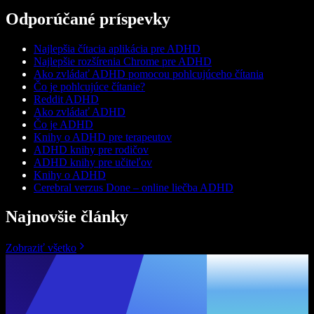
Odporúčané príspevky
Najlepšia čítacia aplikácia pre ADHD
Najlepšie rozšírenia Chrome pre ADHD
Ako zvládať ADHD pomocou pohlcujúceho čítania
Čo je pohlcujúce čítanie?
Reddit ADHD
Ako zvládať ADHD
Čo je ADHD
Knihy o ADHD pre terapeutov
ADHD knihy pre rodičov
ADHD knihy pre učiteľov
Knihy o ADHD
Cerebral verzus Done – online liečba ADHD
Najnovšie články
Zobraziť všetko