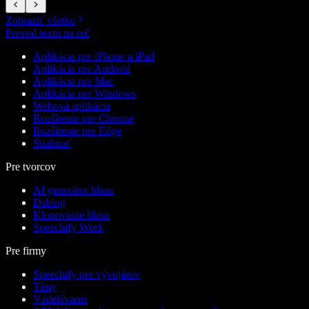
Zobraziť všetko
Prevod textu na reč
Aplikácia pre iPhone a iPad
Aplikácia pre Android
Aplikácia pre Mac
Aplikácia pre Windows
Webová aplikácia
Rozšírenie pre Chrome
Rozšírenie pre Edge
Stiahnuť
Pre tvorcov
AI generátor hlasu
Dabing
Klonovanie hlasu
Speechify Work
Pre firmy
Speechify pre vývojárov
Tímy
Vzdelávanie