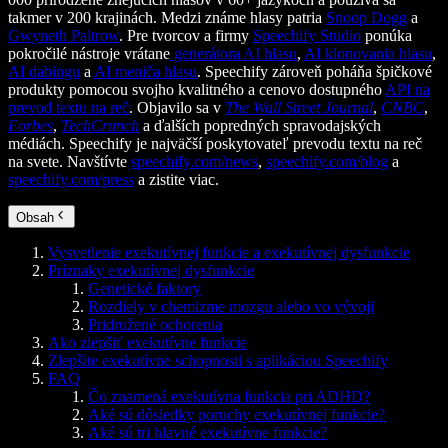
takmer v 200 krajinách. Medzi známe hlasy patria
Snoop Dogg
a
Gwyneth Paltrow
. Pre tvorcov a firmy
Speechify Studio
ponúka
pokročilé nástroje vrátane
generátora AI hlasu
,
AI klonovania hlasu
,
AI dabingu
a
AI meniča hlasu
. Speechify zároveň poháňa špičkové
produkty pomocou svojho kvalitného a cenovo dostupného
API na
prevod textu na reč
. Objavilo sa v
The Wall Street Journal
,
CNBC
,
Forbes
,
TechCrunch
a ďalších popredných spravodajských
médiách. Speechify je najväčší poskytovateľ prevodu textu na reč
na svete. Navštívte
speechify.com/news
,
speechify.com/blog
a
speechify.com/press
a zistite viac.
Obsah
Vysvetlenie exekutívnej funkcie a exekutívnej dysfunkcie
Príznaky exekutívnej dysfunkcie
Genetické faktory
Rozdiely v chemizme mozgu alebo vo vývoji
Pridružené ochorenia
Ako zlepšiť exekutívne funkcie
Zlepšite exekutívne schopnosti s aplikáciou Speechify
FAQ
Čo znamená exekutívna funkcia pri ADHD?
Aké sú dôsledky poruchy exekutívnej funkcie?
Aké sú tri hlavné exekutívne funkcie?