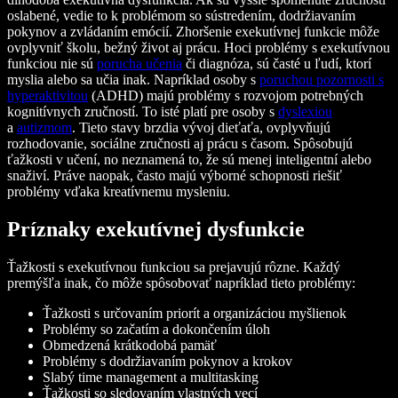
oslabené, vedie to k problémom so sústredením, dodržiavaním
pokynov a zvládaním emócií. Zhoršenie exekutívnej funkcie môže
ovplyvniť školu, bežný život aj prácu. Hoci problémy s exekutívnou
funkciou nie sú
porucha učenia
či diagnóza, sú časté u ľudí, ktorí
myslia alebo sa učia inak. Napríklad osoby s
poruchou pozornosti s
hyperaktivitou
(ADHD) majú problémy s rozvojom potrebných
kognitívnych zručností. To isté platí pre osoby s
dyslexiou
a
autizmom
. Tieto stavy brzdia vývoj dieťaťa, ovplyvňujú
rozhodovanie, sociálne zručnosti aj prácu s časom. Spôsobujú
ťažkosti v učení, no neznamená to, že sú menej inteligentní alebo
snaživí. Práve naopak, často majú výborné schopnosti riešiť
problémy vďaka kreatívnemu mysleniu.
Príznaky exekutívnej dysfunkcie
Ťažkosti s exekutívnou funkciou sa prejavujú rôzne. Každý
premýšľa inak, čo môže spôsobovať napríklad tieto problémy:
Ťažkosti s určovaním priorít a organizáciou myšlienok
Problémy so začatím a dokončením úloh
Obmedzená krátkodobá pamäť
Problémy s dodržiavaním pokynov a krokov
Slabý time management a multitasking
Ťažkosti so sledovaním vlastných vecí