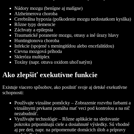
Nádory mozgu (benígne aj malígne)
Alzheimerova choroba
Cerebrálna hypoxia (poškodenie mozgu nedostatkom kyslíka)
Rôzne typy demencie
Záchvaty a epilepsia
Traumatické poranenie mozgu, otrasy a iné úrazy hlavy
Huntingtonova choroba
Infekcie (spojené s meningitídou alebo encefalitídou)
Cievna mozgová príhoda
Skleróza multiplex
Toxíny (napr. otrava oxidom uhoľnatým)
Ako zlepšiť exekutívne funkcie
Existuje viacero spôsobov, ako posilniť svoje aj detské exekutívne
schopnosti:
Používajte vizuálne pomôcky – Zobrazenie rozvrhu farbami a
vizuálnymi prvkami pomáha mať veci pod kontrolou a na nič
nezabudnúť.
Využívajte technológie – Rôzne aplikácie na sledovanie
pokroku pripomínajú ciele a dosiahnuté výsledky. Sú vhodné
aj pre deti, napr. na pripomenutie domácich úloh a prípravy