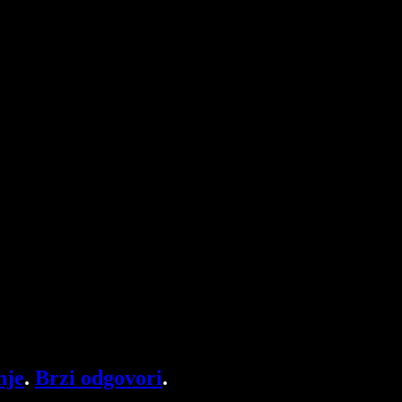
nje
.
Brzi odgovori
.