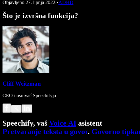
Objavljeno
27. lipnja 2022.
•
ADHD
Što je izvršna funkcija?
Cliff Weitzman
CEO i osnivač Speechifyja
Speechify, vaš
Voice AI
asistent
Pretvaranje teksta u govor
.
Govorno tipka