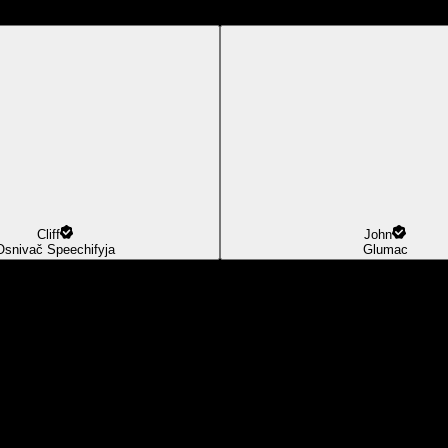
Cliff
John
Osnivač Speechifyja
Glumac