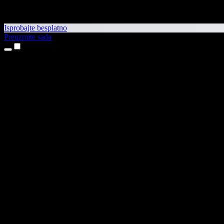
Isprobajte besplatno
Preuzmite sada
Proizvodi
Pretvaranje teksta u govor
Aplikacije za iPhone i iPad
Aplikacija za Android
Proširenje za Chrome
Proširenje za Edge
Web-aplikacija
Aplikacija za Mac
Aplikacija za Windows