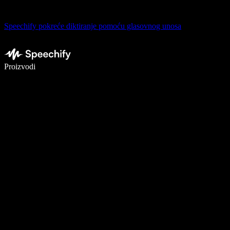
Speechify pokreće diktiranje pomoću glasovnog unosa
Pišite 5× brže uz glasovno diktiranje
Proizvodi
Saznajte više