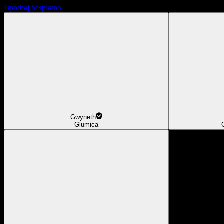
Isprobaj besplatno
Gwyneth
Glumica