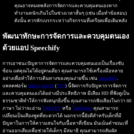
คุณอาจหมดพลังการจัดการและควบคุมตนเองหาก
ทำงานหนักเกินไปในช่วงเวลาสั้นๆ (เช่น เมื่อทำข้อสอบ)
ดังนั้น ควรพักเบรกระหว่างกิจกรรมที่เครียดเพื่อเติมพลัง
พัฒนาทักษะการจัดการและควบคุมตนเอง
ด้วยแอป Speechify
การเอาชนะปัญหาการจัดการและควบคุมตนเองเป็นเรื่องซับ
ซ้อน แต่คุณไม่ได้อยู่คนเดียว คุณสามารถใช้เครื่องมือหลาย
อย่างเพื่อทำให้การเดินทางของคุณง่ายขึ้น เช่น
Speechify
.
แพลตฟอร์ม
text to speech
(
TTS
) นี้จัดการกับปัญหาการจัดการ
และควบคุมตนเองได้อย่างมีประสิทธิภาพ มีเสียง HD ที่ฟังดูเป็น
ธรรมชาติทำให้การฟังสนุกยิ่งขึ้น คุณสามารถฟังเสียงในกว่า 60
ภาษา ไม่ว่าจะอ่าน
ไฟล์ PDF
หรือ
ไฟล์ Docs
คุณสามารถ
เปลี่ยนเป็นเสียงพูดที่สะดวกได้ นอกจากนี้ยังดีสำหรับเด็กที่มี
ปัญหาในการให้ความสนใจกับเนื้อหาที่เขียน มันเน้นคำขณะที่
อ่านออกเสียงเพื่อช่วยให้เด็กๆ มีสมาธิ คุณสามารถสัมผัส