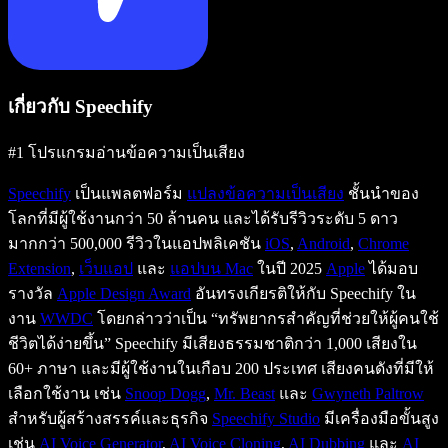
เกี่ยวกับ Speechify
#1 โปรแกรมอ่านข้อความเป็นเสียง
Speechify
เป็นแพลตฟอร์ม
แปลงข้อความเป็นเสียง
ชั้นนำของ
โลกที่มีผู้ใช้งานกว่า 50 ล้านคน และได้รับรีวิวระดับ 5 ดาว
มากกว่า 500,000 รีวิวในแอปพลิเคชัน
iOS
,
Android
,
Chrome
Extension
,
เว็บแอป
และ
แอปบน Mac
ในปี 2025
Apple
ได้มอบ
รางวัล
Apple Design Award
อันทรงเกียรติให้กับ Speechify ใน
งาน
WWDC
โดยกล่าวว่าเป็น “ทรัพยากรสำคัญที่ช่วยให้ผู้คนใช้
ชีวิตได้ง่ายขึ้น” Speechify มีเสียงธรรมชาติกว่า 1,000 เสียงใน
60+ ภาษา และมีผู้ใช้งานในเกือบ 200 ประเทศ เสียงคนดังที่มีให้
เลือกใช้งาน เช่น
Snoop Dogg
,
Mr. Beast
และ
Gwyneth Paltrow
สำหรับผู้สร้างสรรค์และธุรกิจ
Speechify Studio
มีเครื่องมือขั้นสูง
เช่น
AI Voice Generator
,
AI Voice Cloning
,
AI Dubbing
และ
AI