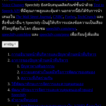
Voice Changer
Speechify ยังสนับสนุนผลิตภัณฑ์ชั้นนำด้วย
Text to
Speech API
ที่มีคุณภาพสูงและคุ้มค่า นอกจากนี้ยังได้รับการนำ
เสนอใน
The Wall Street Journal
,
CNBC
,
Forbes
,
TechCrunch
และ
สื่อชั้นนำอื่น ๆ Speechify เป็นผู้ให้บริการแปลงข้อความเป็นเสียง
ที่ใหญ่ที่สุดในโลก เยี่ยมชม
speechify.com/news
,
speechify.com/blog
และ
speechify.com/press
เพื่อเรียนรู้เพิ่มเติม
สารบัญ
การอธิบายหน้าที่บริหารและปัญหาด้านหน้าที่บริหาร
อาการของปัญหาด้านหน้าที่บริหาร
ปัญหาทางพันธุกรรม
ความแตกต่างในเคมีหรือการพัฒนาของสมอง
สภาวะที่เกิดร่วมกัน
วิธีพัฒนาทักษะการจัดการและควบคุมตนเอง
พัฒนาทักษะการจัดการและควบคุมตนเองด้วยแอป
Speechify
คำถามที่พบบ่อย
การจัดการและควบคุมตนเองใน ADHD คืออะไร?