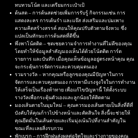
ทบทวนโน้ต และเตรียมกระเป๋าเป้
ด้นสด – การด้นสดช่วยเพิ่มการรับรู้ กิจกรรมเช่น การ
แสดงละคร การเต้นรำ และแจ๊ส ส่งเสริมและบ่มเพาะ
ความคิดสร้างสรรค์ สอนให้คุณปรับตัวตามจังหวะ ซึ่ง
แปลเป็นทักษะการด้นสดที่ดีขึ้น
พึ่งพาโน้ตติด – ชดเชยความจำการทำงานที่ไม่ดีของคุณ
โดยทำให้ข้อมูลสำคัญมองเห็นได้ด้วยโน้ตติด การ์ด
รายการ และบันทึก เมื่อคุณเห็นข้อมูลอยู่ตรงหน้าคุณ คุณ
จะกระตุ้นการจัดการและควบคุมตนเอง
รวมรางวัล – หากคุณหรือลูกของคุณมีปัญหาในการ
จัดการและควบคุมตนเอง การหามีแรงจูงใจในการทำงาน
ให้เสร็จเป็นเรื่องท้าทาย เพื่อแก้ไขปัญหานี้ ให้ตั้งระบบ
รางวัลเพื่อกระตุ้นตัวเองและลูกน้อยให้ติดตาม
มองเส้นตายในมุมใหม่ – คุณควรมองเส้นตายเป็นสิ่งที่ดีที่
บังคับให้คุณก้าวไปข้างหน้าและตัดสินใจ สิ่งนี้จะช่วยให้
คุณยึดมั่นในเส้นตายและเริ่มมุ่งเน้นไปที่งานสำคัญใน
ขณะที่ละเลยสิ่งรบกวน
พักเบรก – การฝึกฝนส่งผลต่อจิตใจและร่างกายของคุณ