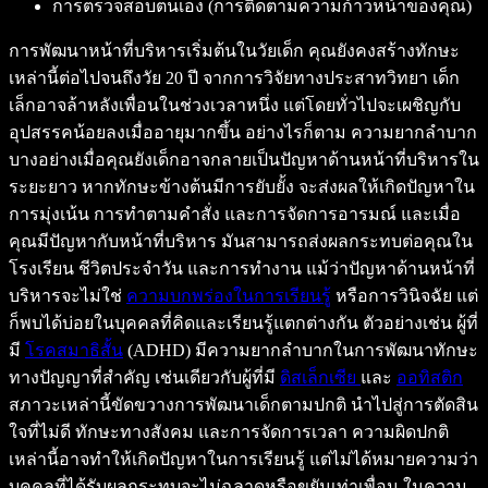
การตรวจสอบตนเอง (การติดตามความก้าวหน้าของคุณ)
การพัฒนาหน้าที่บริหารเริ่มต้นในวัยเด็ก คุณยังคงสร้างทักษะ
เหล่านี้ต่อไปจนถึงวัย 20 ปี จากการวิจัยทางประสาทวิทยา เด็ก
เล็กอาจล้าหลังเพื่อนในช่วงเวลาหนึ่ง แต่โดยทั่วไปจะเผชิญกับ
อุปสรรคน้อยลงเมื่ออายุมากขึ้น อย่างไรก็ตาม ความยากลำบาก
บางอย่างเมื่อคุณยังเด็กอาจกลายเป็นปัญหาด้านหน้าที่บริหารใน
ระยะยาว หากทักษะข้างต้นมีการยับยั้ง จะส่งผลให้เกิดปัญหาใน
การมุ่งเน้น การทำตามคำสั่ง และการจัดการอารมณ์ และเมื่อ
คุณมีปัญหากับหน้าที่บริหาร มันสามารถส่งผลกระทบต่อคุณใน
โรงเรียน ชีวิตประจำวัน และการทำงาน แม้ว่าปัญหาด้านหน้าที่
บริหารจะไม่ใช่
ความบกพร่องในการเรียนรู้
หรือการวินิจฉัย แต่
ก็พบได้บ่อยในบุคคลที่คิดและเรียนรู้แตกต่างกัน ตัวอย่างเช่น ผู้ที่
มี
โรคสมาธิสั้น
(ADHD) มีความยากลำบากในการพัฒนาทักษะ
ทางปัญญาที่สำคัญ เช่นเดียวกับผู้ที่มี
ดิสเล็กเซีย
และ
ออทิสติก
สภาวะเหล่านี้ขัดขวางการพัฒนาเด็กตามปกติ นำไปสู่การตัดสิน
ใจที่ไม่ดี ทักษะทางสังคม และการจัดการเวลา ความผิดปกติ
เหล่านี้อาจทำให้เกิดปัญหาในการเรียนรู้ แต่ไม่ได้หมายความว่า
บุคคลที่ได้รับผลกระทบจะไม่ฉลาดหรือขยันเท่าเพื่อน ในความ