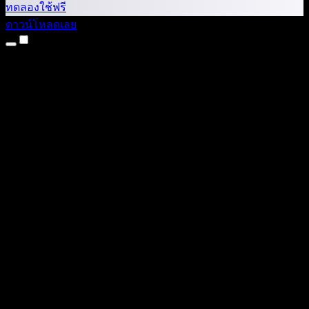
ทดลองใช้ฟรี
ดาวน์โหลดเลย
ผลิตภัณฑ์
แปลงข้อความเป็นเสียง
แอป iPhone และ iPad
แอป Android
ส่วนขยาย Chrome
ส่วนขยาย Edge
เว็บแอป
แอป Mac
แอป Windows