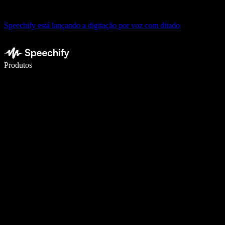
Speechify está lançando a digitação por voz com ditado
Escreva 5× mais rápido com digitação por voz
Produtos
Saiba mais