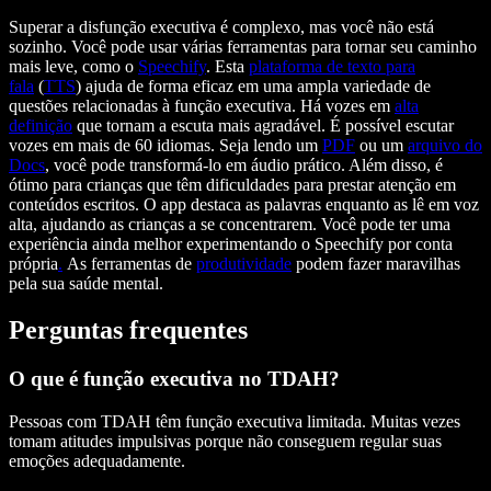
Superar a disfunção executiva é complexo, mas você não está
sozinho. Você pode usar várias ferramentas para tornar seu caminho
mais leve, como o
Speechify
. Esta
plataforma de texto para
fala
(
TTS
) ajuda de forma eficaz em uma ampla variedade de
questões relacionadas à função executiva. Há vozes em
alta
definição
que tornam a escuta mais agradável. É possível escutar
vozes em mais de 60 idiomas. Seja lendo um
PDF
ou um
arquivo do
Docs
, você pode transformá-lo em áudio prático. Além disso, é
ótimo para crianças que têm dificuldades para prestar atenção em
conteúdos escritos. O app destaca as palavras enquanto as lê em voz
alta, ajudando as crianças a se concentrarem. Você pode ter uma
experiência ainda melhor experimentando o Speechify por conta
própria
.
As ferramentas de
produtividade
podem fazer maravilhas
pela sua saúde mental.
Perguntas frequentes
O que é função executiva no TDAH?
Pessoas com TDAH têm função executiva limitada. Muitas vezes
tomam atitudes impulsivas porque não conseguem regular suas
emoções adequadamente.