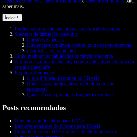
speechify.com/news
,
speechify.com/blog
e
speechify.com/press
para
saber mais.
Índice
Explicando a função executiva e a disfunção executiva
Sintomas de disfunção executiva
Questões genéticas
Diferenças na química cerebral ou no desenvolvimento
Condições concomitantes
Como melhorar as habilidades de função executiva
Aprimore sua função executiva com o aplicativo de leitura em
voz alta Speechify
Perguntas frequentes
O que é função executiva no TDAH?
Quais são as implicações do déficit na função
executiva?
Quais são as 3 principais funções executivas?
Posts recomendados
O melhor app de leitura para TDAH
Melhores extensões do Chrome para TDAH
Como lidar com o TDAH através da leitura imersiva