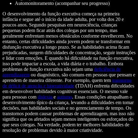
Automonitoramento (acompanhar seu progresso)
O desenvolvimento da função executiva começa na primeira
infância e segue até o início da idade adulta, por volta dos 20 e
poucos anos. Segundo pesquisas em neurociência, crianças
pequenas podem ficar atrás dos colegas por um tempo, mas
geralmente enfrentam menos obstáculos conforme envelhecem. No
entanto, certas dificuldades ainda jovem podem se transformar em
disfunção executiva a longo prazo. Se as habilidades acima ficam
prejudicadas, surgem dificuldades de concentração, seguir instruções
e lidar com emoções. E quando há dificuldade na função executiva,
isso pode impactar a escola, a vida diária e o trabalho. Embora
problemas de função executiva não sejam uma
deficiência de
aprendizagem
ou diagnóstico, são comuns em pessoas que pensam e
aprendem de maneira diferente. Por exemplo, quem tem
transtorno
de déficit de atenção e hiperatividade
(TDAH) enfrenta dificuldades
em desenvolver habilidades cognitivas essenciais. O mesmo vale
para pessoas com
dislexia
e
autismo
. Essas condições atrapalham o
desenvolvimento típico da criança, levando a dificuldades em tomar
decisões, nas habilidades sociais e no gerenciamento de tempo. Os
transtornos podem causar problemas de aprendizagem, mas isso não
significa que os afetados sejam menos inteligentes ou esforçados do
que seus colegas. Na verdade, podem ter melhores habilidades de
resolução de problemas devido à maior criatividade.