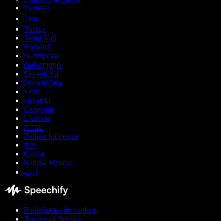
Svenska
ไทย
Türkçe
Tiếng Việt
Română
Български
ქართული
Slovenčina
Slovenščina
Eesti
Hrvatski
Ελληνικά
Lietuvių
עברית
Bahasa Indonesia
বাংলা
Català
Bahasa Melayu
اردو
Preferências de cookies
Termos de Serviço