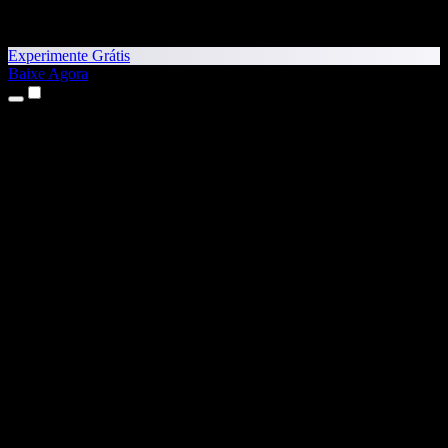
Experimente Grátis
Baixe Agora
Produtos
Texto para Fala
Apps para iPhone e iPad
App para Android
Extensão para Chrome
Extensão para Edge
App Web
App para Mac
App para Windows