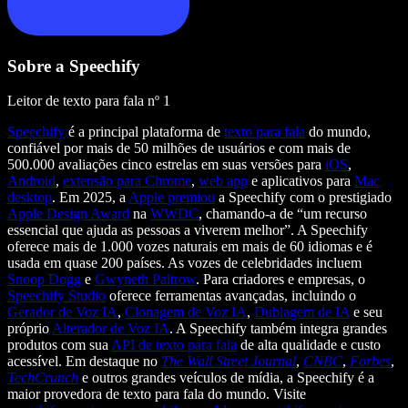
Sobre a Speechify
Leitor de texto para fala nº 1
Speechify
é a principal plataforma de
texto para fala
do mundo,
confiável por mais de 50 milhões de usuários e com mais de
500.000 avaliações cinco estrelas em suas versões para
iOS
,
Android
,
extensão para Chrome
,
web app
e aplicativos para
Mac
desktop
. Em 2025, a
Apple premiou
a Speechify com o prestigiado
Apple Design Award
na
WWDC
, chamando-a de “um recurso
essencial que ajuda as pessoas a viverem melhor”. A Speechify
oferece mais de 1.000 vozes naturais em mais de 60 idiomas e é
usada em quase 200 países. As vozes de celebridades incluem
Snoop Dogg
e
Gwyneth Paltrow
. Para criadores e empresas, o
Speechify Studio
oferece ferramentas avançadas, incluindo o
Gerador de Voz IA
,
Clonagem de Voz IA
,
Dublagem de IA
e seu
próprio
Alterador de Voz IA
. A Speechify também integra grandes
produtos com sua
API de texto para fala
de alta qualidade e custo
acessível. Em destaque no
The Wall Street Journal
,
CNBC
,
Forbes
,
TechCrunch
e outros grandes veículos de mídia, a Speechify é a
maior provedora de texto para fala do mundo. Visite