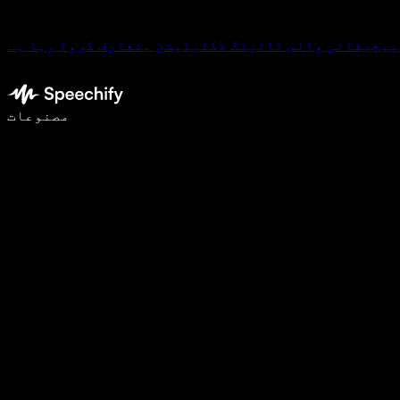
پیچیفائی وائس ٹائپنگ ڈکٹیٹیشن متعارف کروا رہا ہے
وائس ٹائپنگ کے ساتھ 5 گنا تیزی سے لکھیں
مصنوعات
مزید جانیں