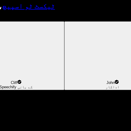
ٹیکسٹ ٹو اسپیچ
،
Cliff
John
اداکار
Speechify کے بانی