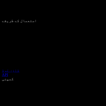
استعمال کے طریقے
ڈاؤن لوڈ
API
کمپنی