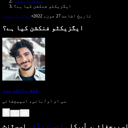
اے ڈی ایچ ڈی
ایگزیکٹو فنکشن کیا ہے؟
تاریخِ اشاعت
27 جون، 2022
•
اے ڈی ایچ ڈی
ایگزیکٹو فنکشن کیا ہے؟
کلف وائتزمین
سی ای او / بانی، اسپیچفائی
سپیچفائی، آپ کا
وائس اے آئی
اسسٹنٹ