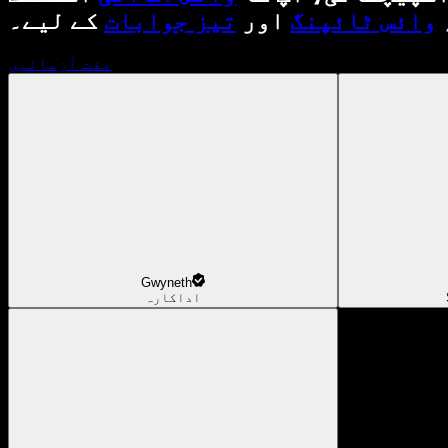
وائس ٹائپنگ
اور
تیز جوابات
کے لیے۔
مفت آزمائیں
Gwyneth
اداکارہ