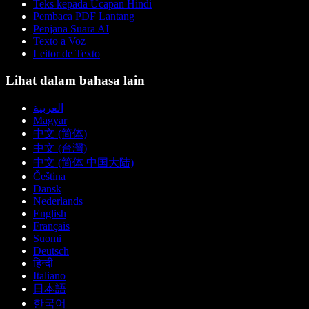
Teks kepada Ucapan Hindi
Pembaca PDF Lantang
Penjana Suara AI
Texto a Voz
Leitor de Texto
Lihat dalam bahasa lain
العربية
Magyar
中文 (简体)
中文 (台灣)
中文 (简体 中国大陆)
Čeština
Dansk
Nederlands
English
Français
Suomi
Deutsch
हिन्दी
Italiano
日本語
한국어