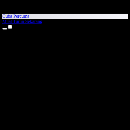
Cuba Percuma
Muat Turun Sekarang
Produk
Teks kepada Pertuturan
Aplikasi iPhone & iPad
Aplikasi Android
Sambungan Chrome
Sambungan Edge
Aplikasi Web
Aplikasi Mac
Aplikasi Windows