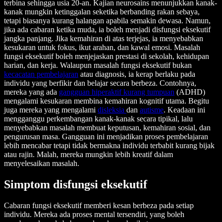
terbina sehingga usia 20-an. Kajian neurosains menunjukkan kanak-
kanak mungkin ketinggalan seketika berbanding rakan sebaya,
tetapi biasanya kurang halangan apabila semakin dewasa. Namun,
jika ada cabaran ketika muda, ia boleh menjadi disfungsi eksekutif
jangka panjang. Jika kemahiran di atas terjejas, ia menyebabkan
kesukaran untuk fokus, ikut arahan, dan kawal emosi. Masalah
fungsi eksekutif boleh menjejaskan prestasi di sekolah, kehidupan
harian, dan kerja. Walaupun masalah fungsi eksekutif bukan
kecacatan pembelajaran
atau diagnosis, ia kerap berlaku pada
individu yang berfikir dan belajar secara berbeza. Contohnya,
mereka yang ada
gangguan hiperaktif kurang tumpuan
(ADHD)
mengalami kesukaran membina kemahiran kognitif utama. Begitu
juga mereka yang mengalami
disleksia
dan
autisme
. Keadaan ini
mengganggu perkembangan kanak-kanak secara tipikal, lalu
menyebabkan masalah membuat keputusan, kemahiran sosial, dan
pengurusan masa. Gangguan ini menjadikan proses pembelajaran
lebih mencabar tetapi tidak bermakna individu terbabit kurang bijak
atau rajin. Malah, mereka mungkin lebih kreatif dalam
menyelesaikan masalah.
Simptom disfungsi eksekutif
Cabaran fungsi eksekutif memberi kesan berbeza pada setiap
individu. Mereka ada proses mental tersendiri, yang boleh