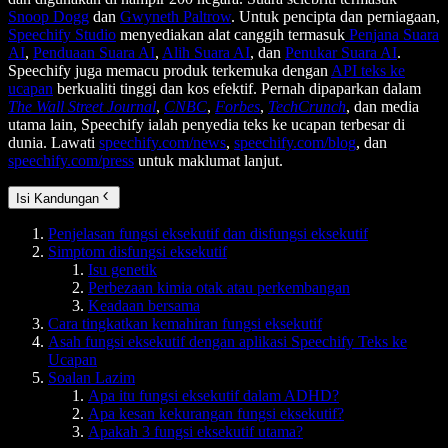
Snoop Dogg
dan
Gwyneth Paltrow
. Untuk pencipta dan perniagaan,
Speechify Studio
menyediakan alat canggih termasuk
Penjana Suara
AI
,
Penduaan Suara AI
,
Alih Suara AI
, dan
Penukar Suara AI
.
Speechify juga memacu produk terkemuka dengan
API teks ke
ucapan
berkualiti tinggi dan kos efektif. Pernah dipaparkan dalam
The Wall Street Journal
,
CNBC
,
Forbes
,
TechCrunch
, dan media
utama lain, Speechify ialah penyedia teks ke ucapan terbesar di
dunia. Lawati
speechify.com/news
,
speechify.com/blog
, dan
speechify.com/press
untuk maklumat lanjut.
Isi Kandungan
Penjelasan fungsi eksekutif dan disfungsi eksekutif
Simptom disfungsi eksekutif
Isu genetik
Perbezaan kimia otak atau perkembangan
Keadaan bersama
Cara tingkatkan kemahiran fungsi eksekutif
Asah fungsi eksekutif dengan aplikasi Speechify Teks ke
Ucapan
Soalan Lazim
Apa itu fungsi eksekutif dalam ADHD?
Apa kesan kekurangan fungsi eksekutif?
Apakah 3 fungsi eksekutif utama?