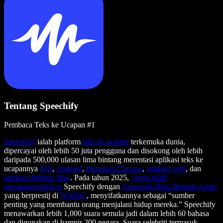
Tentang Speechify
Pembaca Teks ke Ucapan #1
Speechify
ialah platform
teks ke ucapan
terkemuka dunia,
dipercayai oleh lebih 50 juta pengguna dan disokong oleh lebih
daripada 500,000 ulasan lima bintang merentasi aplikasi teks ke
ucapannya
iOS
,
Android
,
Pemalam Chrome
,
aplikasi web
, dan
aplikasi desktop Mac
. Pada tahun 2025,
Apple telah
menganugerahkan
Speechify dengan
Anugerah Reka Bentuk Apple
yang berprestij di
WWDC
, menyifatkannya sebagai “sumber
penting yang membantu orang menjalani hidup mereka.” Speechify
menawarkan lebih 1,000 suara semula jadi dalam lebih 60 bahasa
dan digunakan di hampir 200 negara. Suara selebriti termasuk