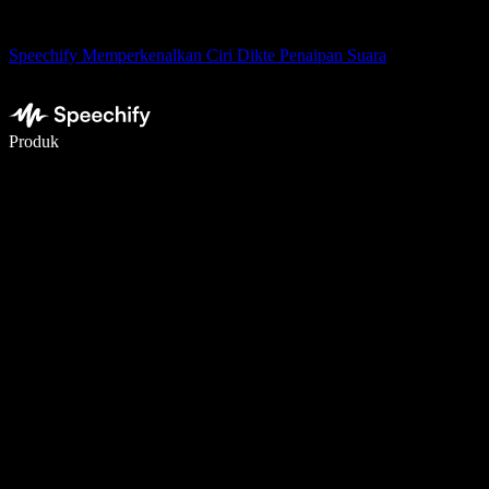
Speechify Memperkenalkan Ciri Dikte Penaipan Suara
Tulis 5× lebih pantas dengan menaip menggunakan suara
Produk
Ketahui Lebih Lanjut