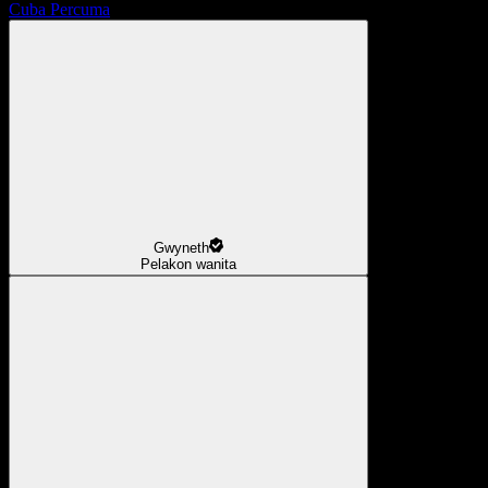
Cuba Percuma
Gwyneth
Pelakon wanita