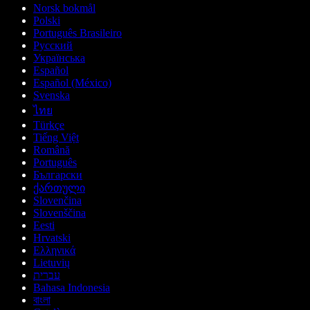
Norsk bokmål
Polski
Português Brasileiro
Русский
Українська
Español
Español (México)
Svenska
ไทย
Türkçe
Tiếng Việt
Română
Português
Български
ქართული
Slovenčina
Slovenščina
Eesti
Hrvatski
Ελληνικά
Lietuvių
עברית
Bahasa Indonesia
বাংলা