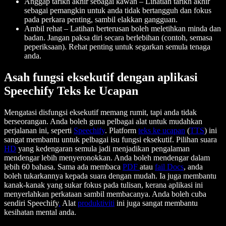
Anggap tarikh akhir sebagai kawan – Lihatlah tarikh akhir
sebagai pemangkin untuk anda tidak bertangguh dan fokus
pada perkara penting, sambil elakkan gangguan.
Ambil rehat – Latihan berterusan boleh meletihkan minda dan
badan. Jangan paksa diri secara berlebihan (contoh, semasa
peperiksaan). Rehat penting untuk segarkan semula tenaga
anda.
Asah fungsi eksekutif dengan aplikasi
Speechify Teks ke Ucapan
Mengatasi disfungsi eksekutif memang rumit, tapi anda tidak
berseorangan. Anda boleh guna pelbagai alat untuk mudahkan
perjalanan ini, seperti
Speechify
. Platform
teks ke ucapan
(
TTS
) ini
sangat membantu untuk pelbagai isu fungsi eksekutif. Pilihan suara
HD
yang kedengaran semula jadi menjadikan pengalaman
mendengar lebih menyeronokkan. Anda boleh mendengar dalam
lebih 60 bahasa. Sama ada membaca
PDF
atau
fail Docs
, anda
boleh tukarkannya kepada suara dengan mudah. Ia juga membantu
kanak-kanak yang sukar fokus pada tulisan, kerana aplikasi ini
menyerlahkan perkataan sambil membacanya. Anda boleh cuba
sendiri Speechify
.
Alat
produktiviti
ini juga sangat membantu
kesihatan mental anda.