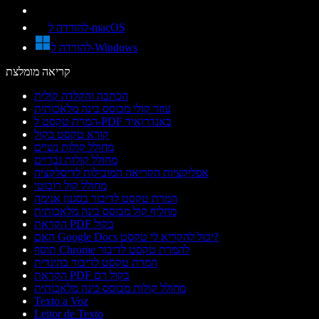
להורדה ל-macOS
להורדה ל-Windows
קריאה מומלצת
הכתבה והקלדה קולית
עוזר קולי מבוסס בינה מלאכותית
המרת טקסט ל-PDF באנדרואיד
קורא טקסט בקול
מחולל קולות נשיים
מחולל קולות גבריים
אפליקציות הקריאה המובילות לדיסלקציה
מחולל קול רובוטי
המרת טקסט לדיבור בסגנון אנימה
מחליף קול מבוסס בינה מלאכותית
הקראת PDF בקול
האם Google Docs יכול להקריא לי טקסט?
תוסף Chrome להמרת טקסט לדיבור
המרת טקסט לדיבור בהינדית
הקראת PDF בקול רם
מחולל קולות מבוסס בינה מלאכותית
Texto a Voz
Leitor de Texto