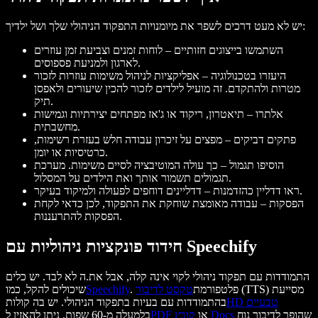
יש לא מעט דרכים לשפר את מיומנויות התפקוד הניהולי שלך ושל ילדיך:
השתמשו בייצוגים חזותיים – לוחות זמנים וצביעת זמן עוזרים
לארגון ולמניעת פספוסים.
היעזרו בטכנולוגיה – אפליקציות לניהול משימות עוזרות לזכור
מטרות ולהתקדם. זה מועיל לילדים לזכור להכין שיעורים ולאפסן
תיק.
אלתרו – תיאטרון, ריקוד או ג'אז מפתחים יצירתיות וגמישות
מחשבתית.
פתקים דביקים – מפצים על זיכרון עבודה חלש בעזרת רשימות,
כרטיסיות או יומן.
הוסיפו תגמול – כך עולה המוטיבציה לסיים משימות. מערכת
תגמולים תשמור אותך ואת הילדים על המסלול.
ראו דדליין כהזדמנות – דדליינים דוחפים לפעולה ולמיקוד בעיקר.
הפסקות – עבודה מאומצת שוחקת את התפקוד, לכן כדאי לקחת
הפסקות להתרעננות.
חידוד פונקציות ניהוליות עם Speechify
התמודדות עם תפקוד ניהולי לקוי אינה קלה, אבל את.ה לא לבד. יש כלים
(TTS) מסייעת
. פלטפורמת
טקסט לדיבור
Speechify
שיכולים להקל, כמו
HD טבעיים
בהתמודדות עם בעיות בתפקוד הניהולי. יש בה קולות
שהופך לדיבור נוח
קובץ Docs
או
PDF
בלמעלה מ-60 שפות. ניתן להאזין ל