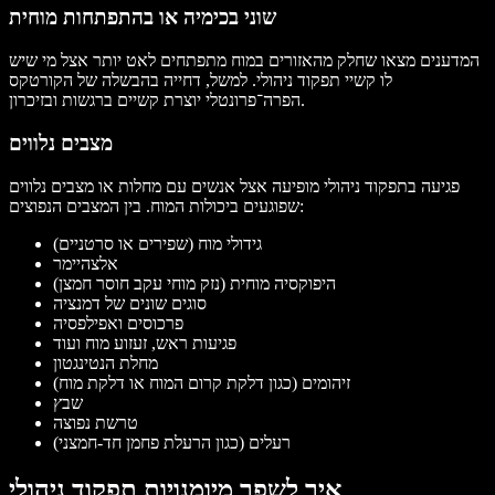
שוני בכימיה או בהתפתחות מוחית
המדענים מצאו שחלק מהאזורים במוח מתפתחים לאט יותר אצל מי שיש
לו קשיי תפקוד ניהולי. למשל, דחייה בהבשלה של הקורטקס
הפרה־פרונטלי יוצרת קשיים ברגשות ובזיכרון.
מצבים נלווים
פגיעה בתפקוד ניהולי מופיעה אצל אנשים עם מחלות או מצבים נלווים
שפוגעים ביכולות המוח. בין המצבים הנפוצים:
גידולי מוח (שפירים או סרטניים)
אלצהיימר
היפוקסיה מוחית (נזק מוחי עקב חוסר חמצן)
סוגים שונים של דמנציה
פרכוסים ואפילפסיה
פגיעות ראש, זעזוע מוח ועוד
מחלת הנטינגטון
זיהומים (כגון דלקת קרום המוח או דלקת מוח)
שבץ
טרשת נפוצה
רעלים (כגון הרעלת פחמן חד-חמצני)
איך לשפר מיומנויות תפקוד ניהולי