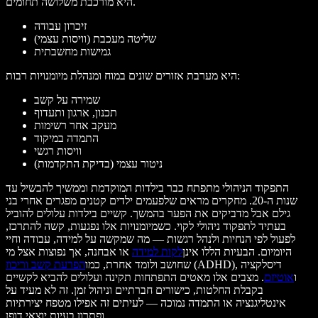
היא מורכבת משלושה תחומים.
זיכרון עבודה
שליטה מעכבת (וויסות עצמי)
גמישות מחשבתית
היא מערבת אזורים שונים במוח ומנהלת מיומנויות רבות:
שמירה על קשב
תכנון, ארגון ותעדוף
מעקב אחר רשימות
התמדה במיקוד
וויסות רגשי
ניטור עצמי (בדיקת התקדמות)
התפקוד הניהולי מתפתח כבר בילדות המוקדמת וממשיך להבשיל עד
שנות ה-20. מחקרים מראים שלפעמים ילדים קטנים מפגרים אחרי בני
גילם אבל מדביקים את הפער בהמשך. קשיים בילדות עלולים להוביל
בעתיד לתפקוד ניהולי לקוי. כשמיומנויות אלו נפגעות, קשה להתרכז,
לפעול לפי הנחיות ולנהל רגשות — מה שמקשה על למידה, עבודה וחיי
היומיום. הבעיות הללו אינן
לקות למידה
או אבחנה, אך נפוצות אצל מי
(ADHD), דיסלקציה
שחושב ולומד אחרת, כמו
הפרעת קשב וריכוז
ו
אוטיזם
. מצבים אלו מאטים התפתחות תקינה ועלולים להביא לקשיים
בקבלת החלטות, כישורים חברתיים וניהול זמן. זה לא מעיד על
אינטליגנציה או התמדה נמוכה — לעיתים זה אפילו מטפח יצירתיות
ופתרון בעיות יוצאי דופן.