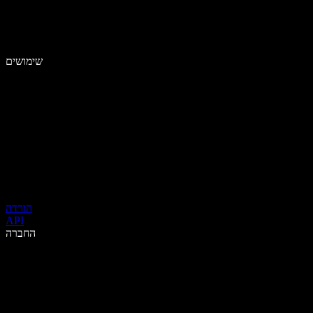
שימושים
הורדה
API
החברה