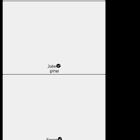
John
שחקן
Snoop