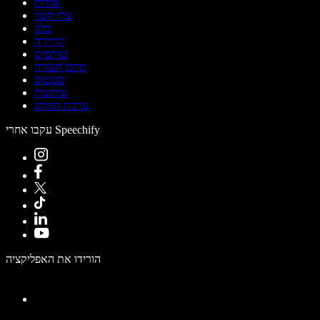
אודות
צרו קשר
בלוג
קריירה
שותפים
מרכז העזרה
סטטוס
עיתונות
ערכת המותג
עקבו אחרי Speechify
הורידו את האפליקציה