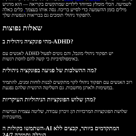
לשמיעה. הכלי מומלץ במיוחד לילדים שמתקשים בקריאה — הוא מדגיש
מילים בזמן ההשמעה כדי לסייע בריכוז. נסה אותו בעצמך
.
כלים כאלה
לתפקוד ניהולי תומכים גם בבריאות הנפשית שלך.
שאלות נפוצות
מהי פונקציה ניהולית ב-ADHD?
לאנשים עם ADHD יש תפקוד ניהולי מוגבל, והם נוטים לפעול
באימפולסיביות כי קשה להם לווסת רגשות.
מה ההשלכות של פגיעה בפונקציה ניהולית?
רוב האנשים עם תפקוד ניהולי לקוי מתקשים לבנות לוחות זמנים, להתמיד
במשימות ולארגן מחשבות. גם השליטה הרגשית שלהם נפגעת.
מהן שלוש הפונקציות הניהוליות העיקריות?
שלושת הפונקציות המרכזיות הן: זיכרון עבודה, שליטה עצמית וגמישות
מחשבתית.
השתמשו בקולות ה-AI המתקדמים ביותר, קבצים ללא
הגבלה ותמיכה 24/7