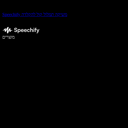
Speechify משיקה תמלול קול להקלדה
לכתוב פי 5 מהר יותר עם הכתבה קולית
מוצרים
למידע נוסף