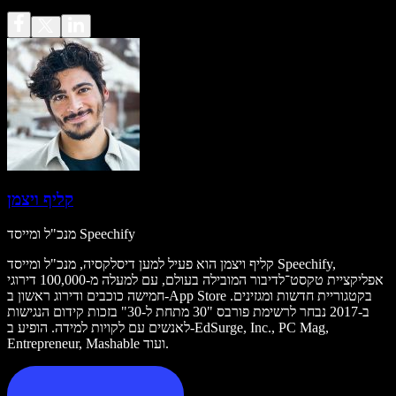
קליף ויצמן
מנכ"ל ומייסד Speechify
קליף ויצמן הוא פעיל למען דיסלקסיה, מנכ"ל ומייסד Speechify,
אפליקציית טקסט־לדיבור המובילה בעולם, עם למעלה מ-100,000 דירוגי
חמישה כוכבים ודירוג ראשון ב-App Store בקטגוריית חדשות ומגזינים.
ב-2017 נבחר לרשימת פורבס "30 מתחת ל-30" בזכות קידום הנגישות
לאנשים עם לקויות למידה. הופיע ב-EdSurge, Inc., PC Mag,
Entrepreneur, Mashable ועוד.