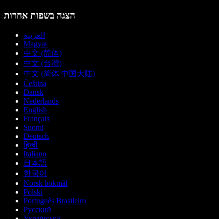
הצגה בשפות אחרות
العربية
Magyar
中文 (简体)
中文 (台灣)
中文 (简体 中国大陆)
Čeština
Dansk
Nederlands
English
Français
Suomi
Deutsch
हिन्दी
Italiano
日本語
한국어
Norsk bokmål
Polski
Português Brasileiro
Русский
Українська