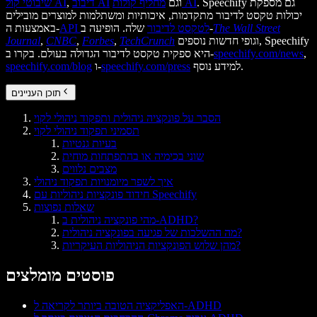
. Speechify גם מספקת
מחליף קולות AI
וגם
דיבוב AI
,
שיבוטי קול AI
יכולות טקסט לדיבור מתקדמות, איכותיות ומשתלמות למוצרים מובילים
The Wall Street
שלה. הופיעה ב-
API לטקסט לדיבור
באמצעות ה-
וגופי חדשות נוספים, Speechify
TechCrunch
,
Forbes
,
CNBC
,
Journal
,
speechify.com/news
היא ספקית טקסט לדיבור הגדולה בעולם. בקרו ב-
למידע נוסף.
speechify.com/press
ו-
speechify.com/blog
תוכן העניינים
הסבר על פונקציה ניהולית ותפקוד ניהולי לקוי
תסמיני תפקוד ניהולי לקוי
בעיות גנטיות
שוני בכימיה או בהתפתחות מוחית
מצבים נלווים
איך לשפר מיומנויות תפקוד ניהולי
חידוד פונקציות ניהוליות עם Speechify
שאלות נפוצות
מהי פונקציה ניהולית ב-ADHD?
מה ההשלכות של פגיעה בפונקציה ניהולית?
מהן שלוש הפונקציות הניהוליות העיקריות?
פוסטים מומלצים
האפליקציה הטובה ביותר לקריאה ל-ADHD