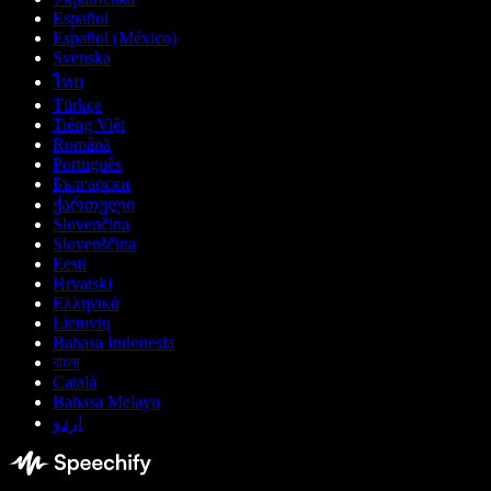
Español
Español (México)
Svenska
ไทย
Türkçe
Tiếng Việt
Română
Português
Български
ქართული
Slovenčina
Slovenščina
Eesti
Hrvatski
Ελληνικά
Lietuvių
Bahasa Indonesia
বাংলা
Català
Bahasa Melayu
اردو