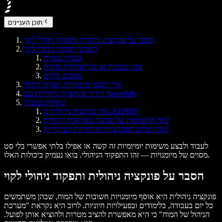
תוכן העניינים
הסבר על פונקציה ניהולית ותפקוד ניהולי לקוי
תסמיני תפקוד ניהולי לקוי
בעיות גנטיות
שוני בכימיה או בהתפתחות מוחית
מצבים נלווים
איך לשפר מיומנויות תפקוד ניהולי
חידוד פונקציות ניהוליות עם Speechify
שאלות נפוצות
מהי פונקציה ניהולית ב-ADHD?
מה ההשלכות של פגיעה בפונקציה ניהולית?
מהן שלוש הפונקציות הניהוליות העיקריות?
לעבוד ולבצע משימות יומיומיות זה קשה או אפילו בלתי אפשרי בלי סט
מסוים של מיומנויות — זהו התפקוד הניהולי. בואו נעמיק ביכולות האלו.
הסבר על פונקציה ניהולית ותפקוד ניהולי לקוי
פונקציה ניהולית היא אוסף מיומנויות חשובות של המוח, שבהן משתמשים
כל יום בעבודה, בלימודים ובפעילויות חיוניות. לרוב היא נקראת "מערכת
הניהול של המוח" כי היא מאפשרת להציב מטרות ולהוציא אותן לפועל.