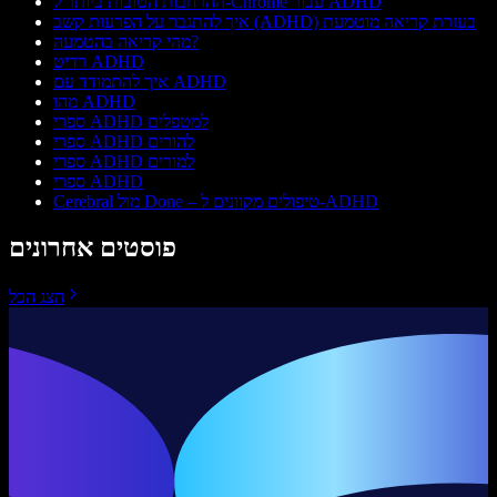
ההרחבות הטובות ביותר ל-Chrome עבור ADHD
איך להתגבר על הפרעות קשב (ADHD) בעזרת קריאה מוטמעת
מהי קריאה בהטמעה?
רדיט ADHD
איך להתמודד עם ADHD
מהו ADHD
ספרי ADHD למטפלים
ספרי ADHD להורים
ספרי ADHD למורים
ספרי ADHD
Cerebral מול Done – טיפולים מקוונים ל-ADHD
פוסטים אחרונים
הצג הכל