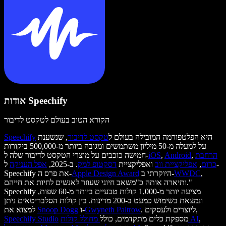
אודות Speechify
הקורא הטוב בעולם לטקסט לדיבור
היא הפלטפורמה המובילה בעולם ל
טקסט לדיבור
, שנשענת
Speechify
על למעלה מ-50 מיליון משתמשים ומגובה ביותר מ-500,000 ביקורות
הרחבת
,
Android
,
iOS
חמישה כוכבים על מוצרי הטקסט לדיבור שלה ל-
כרום
,
אפליקציית ווב
ואפליקציית
דסקטופ למק
. ב-2025,
אפל העניקה
ל-
,
WWDC
היוקרתי ב-
Apple Design Award
Speechify את פרס ה-
ותיארה אותה כ"משאב חיוני שעוזר לאנשים לחיות את חייהם."
Speechify מציעה יותר מ-1,000 קולות טבעיים ביותר מ-60 שפות,
ונמצאת בשימוש כמעט ב-200 מדינות. בין קולות הסלבריטאים ניתן
. ליוצרים ולעסקים,
Gwyneth Paltrow
ו-
Snoop Dogg
למצוא את
,
מחולל קולות AI
מספקת כלים מתקדמים, כולל
Speechify Studio