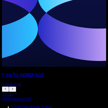
כלי עזר ל-ADHD לנוער
3 במרץ 2026
הצג הכל
המרת טקסט לדיבור
אפליקציה ל-iPhone ול-iPad