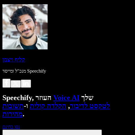
קליף ויצמן
מנכ"ל ומייסד Speechify
שלך
Voice AI
Speechify, העוזר
לטקסט לדיבור
,
הקלדה קולית
ו-
תשובות
.
מהירות
נסו בחינם