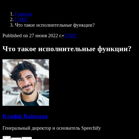
Speechify для DSA
Голосовые агенты SIMBA
Главная
Speechify для разработчиков
СДВГ
Что такое исполнительные функции?
Published on
27 июня 2022 г.
•
СДВГ
Что такое исполнительные функции?
Клифф Вайцман
Генеральный директор и основатель Speechify