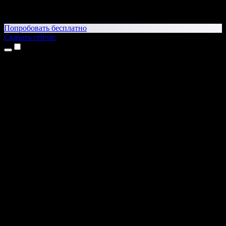
Попробовать бесплатно
Скачать сейчас
Продукты
Текст в речь
Приложение для iPhone и iPad
Приложение для Android
Расширение для Chrome
Расширение для Edge
Веб-приложение
Приложение для Mac
Приложение для Windows