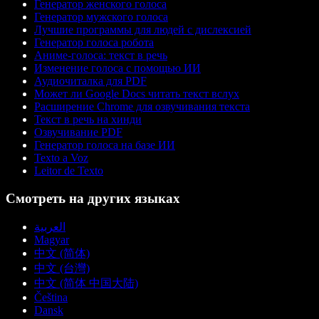
Генератор женского голоса
Генератор мужского голоса
Лучшие программы для людей с дислексией
Генератор голоса робота
Аниме-голоса: текст в речь
Изменение голоса с помощью ИИ
Аудиочиталка для PDF
Может ли Google Docs читать текст вслух
Расширение Chrome для озвучивания текста
Текст в речь на хинди
Озвучивание PDF
Генератор голоса на базе ИИ
Texto a Voz
Leitor de Texto
Смотреть на других языках
العربية
Magyar
中文 (简体)
中文 (台灣)
中文 (简体 中国大陆)
Čeština
Dansk