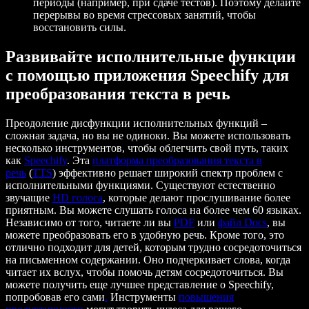
периоды (например, при сдаче тестов). Поэтому делайте
перерывы во время стрессовых занятий, чтобы
восстановить силы.
Развивайте исполнительные функции
с помощью приложения Speechify для
преобразования текста в речь
Преодоление дисфункции исполнительных функций –
сложная задача, но вы не одиноки. Вы можете использовать
несколько инструментов, чтобы облегчить свой путь, таких
как
Speechify
. Эта
платформа преобразования текста в
речь
(
TTS
) эффективно решает широкий спектр проблем с
исполнительными функциями. Существуют естественно
звучащие
HD голоса
, которые делают прослушивание более
приятным. Вы можете слушать голоса на более чем 60 языках.
Независимо от того, читаете ли вы
PDF
или
файл Docs
, вы
можете преобразовать его в удобную речь. Кроме того, это
отлично подходит для детей, которым трудно сосредоточиться
на письменном содержании. Оно подчеркивает слова, когда
читает их вслух, чтобы помочь детям сосредоточиться. Вы
можете получить еще лучшее представление о Speechify,
попробовав его сами
.
Инструменты
повышения