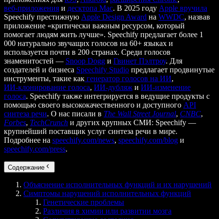
веб‑приложения
и
десктопа Mac
. В 2025 году
Apple вручила
Speechify престижную
Apple Design Award
на
WWDC
, назвав
приложение «критически важным ресурсом, который
помогает людям жить лучше». Speechify предлагает более 1
000 натурально звучащих голосов на 60+ языках и
используется почти в 200 странах. Среди голосов
знаменитостей —
Snoop Dogg
и
Гвинет Пэлтроу
. Для
создателей и бизнеса
Speechify Studio
предлагает продвинутые
инструменты, такие как
генератор голосов на ИИ
,
ИИ‑клонирование голоса
,
ИИ‑дубляж
и
ИИ‑изменение
голоса
. Speechify также интегрируется в ведущие продукты с
помощью своего высококачественного и доступного
API
синтеза речи
. О нас писали в
The Wall Street Journal
,
CNBC
,
Forbes
,
TechCrunch
и других крупных СМИ: Speechify —
крупнейший поставщик услуг синтеза речи в мире.
Подробнее на
speechify.com/news
,
speechify.com/blog
и
speechify.com/press
.
Содержание
Объяснение исполнительных функций и их нарушений
Симптомы нарушений исполнительных функций
Генетические проблемы
Различия в химии или развитии мозга