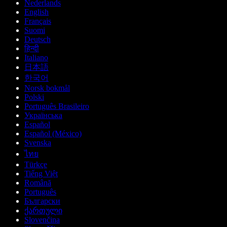
Nederlands
English
Français
Suomi
Deutsch
हिन्दी
Italiano
日本語
한국어
Norsk bokmål
Polski
Português Brasileiro
Українська
Español
Español (México)
Svenska
ไทย
Türkçe
Tiếng Việt
Română
Português
Български
ქართული
Slovenčina