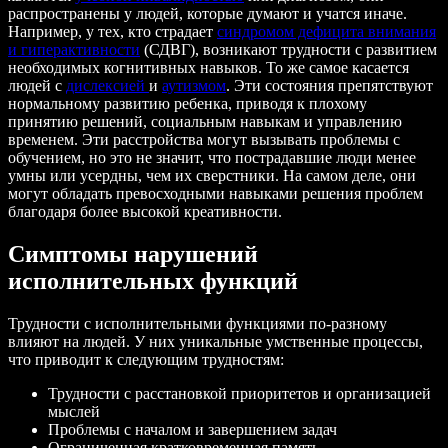
распространены у людей, которые думают и учатся иначе.
Например, у тех, кто страдает
синдромом дефицита внимания
и гиперактивности
(СДВГ), возникают трудности с развитием
необходимых когнитивных навыков. То же самое касается
людей с
дислексией
и
аутизмом
. Эти состояния препятствуют
нормальному развитию ребенка, приводя к плохому
принятию решений, социальным навыкам и управлению
временем. Эти расстройства могут вызывать проблемы с
обучением, но это не значит, что пострадавшие люди менее
умны или усердны, чем их сверстники. На самом деле, они
могут обладать превосходными навыками решения проблем
благодаря более высокой креативности.
Симптомы нарушений
исполнительных функций
Трудности с исполнительными функциями по-разному
влияют на людей. У них уникальные умственные процессы,
что приводит к следующим трудностям:
Трудности с расстановкой приоритетов и организацией
мыслей
Проблемы с началом и завершением задач
Ограниченная кратковременная память