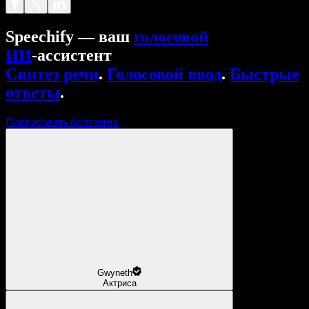
Speechify — ваш
голосовой
ИИ
‑ассистент
Синтез речи
.
Голосовой ввод
.
Быстрые
ответы
.
Попробовать бесплатно
Gwyneth
Актриса