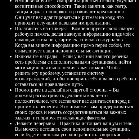
Импровизируйте – Импровизация значительно улучшает
когнитивные способности. Такие занятия, как театр,
танцы и джаз, поощряют и развивают креативность.
Они учат вас адаптироваться к ритмам на ходу, что
приводит к лучшим навыкам импровизации.
Полагайтесь на стикеры – Компенсируйте свою слабую
рабочую память, делая важную информацию видимой с
помощью стикеров, карточек, списков и журналов.
Когда вы видите информацию прямо перед собой, это
стимулирует ваши исполнительные функции.
Включайте награды – Если у вас или вашего ребенка
есть проблемы с исполнительными функциями, найти
мотивацию для выполнения задач сложно. Чтобы
решить эту проблему, установите систему
вознаграждений, чтобы поощрять себя и вашего ребенка
оставаться на правильном пути.
Посмотрите на дедлайны с другой стороны – Вы
должны рассматривать дедлайны как нечто
положительное, что заставляет вас двигаться вперед и
принимать решения. Это поможет вам придерживаться
своих сроков и начать сосредотачиваться на важных
задачах, игнорируя отвлекающие факторы.
Делайте перерывы – Практика истощает ваш ум и тело.
Вы можете истощить свои исполнительные функции,
если будете слишком усердно работать в короткие