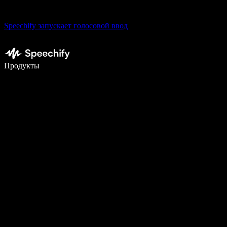
Speechify запускает голосовой ввод
Пишите в 5 раз быстрее с помощью голосового ввода
Продукты
Узнать больше