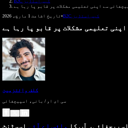
B2C کیس اسٹڈیز
یچفائی سے اپنی تعلیمی مشکلات پر قابو پا رہا ہے
B2C کیس اسٹڈیز
•
تاریخِ اشاعت
1 مارچ، 2026
اپنی تعلیمی مشکلات پر قابو پا رہا ہے
کلف وائتزمین
سی ای او / بانی، اسپیچفائی
سپیچفائی، آپ کا
وائس اے آئی
اسسٹنٹ