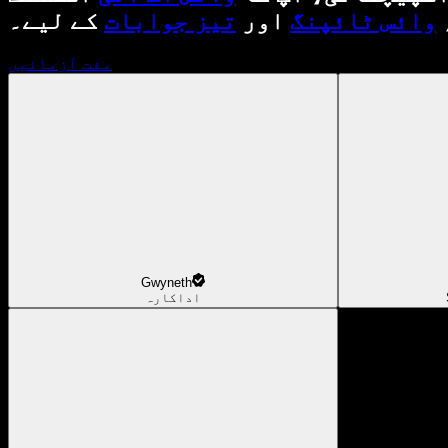
وائس ٹائپنگ
اور
تیز جوابات
کے لیے۔
مفت آزمائیں
Gwyneth
اداکارہ