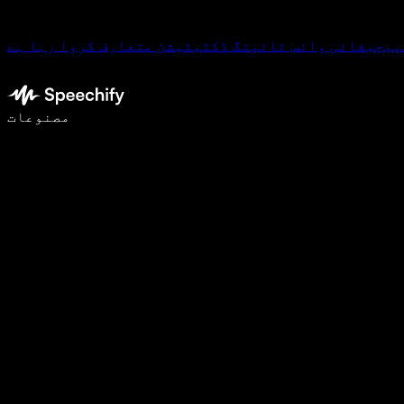
پیچیفائی وائس ٹائپنگ ڈکٹیٹیشن متعارف کروا رہا ہے
وائس ٹائپنگ کے ساتھ 5 گنا تیزی سے لکھیں
مصنوعات
مزید جانیں