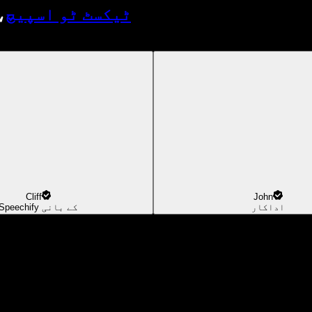
ٹیکسٹ ٹو اسپیچ
،
Cliff
John
اداکار
Speechify کے بانی