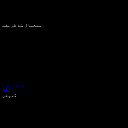
استعمال کے طریقے
ڈاؤن لوڈ
API
کمپنی