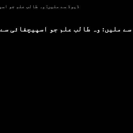
ڈیوڈ سے ملیں: وہ طالب علم جو اسپ
سے ملیں: وہ طالب علم جو اسپیچفائی سے 
ا