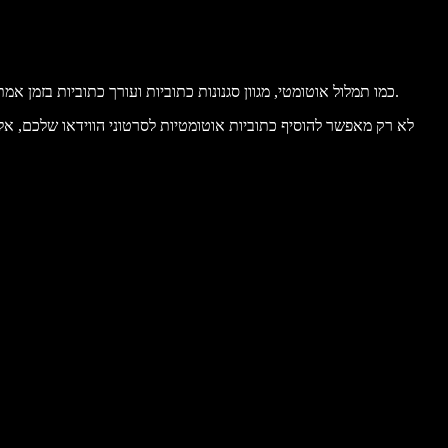
עם הכלים הידידותיים של Speechify Studio כמו תמלול אוטומטי, מגוון סגנונות כתוביות ועורך כתוביות בזמן אמת, יוצרים יכולים להוסיף כתוביות פתוחות או סמויות לסרטונים שלהם – בלי שום ניסיון קודם בעריכת וידאו.