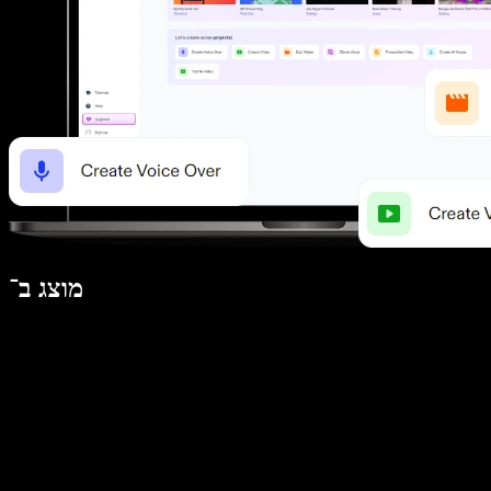
מוצג ב־