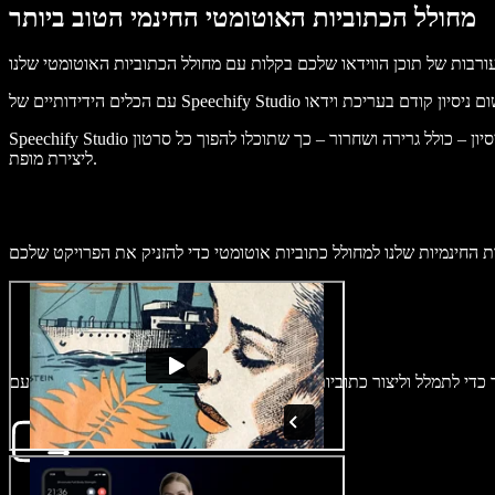
מחולל הכתוביות האוטומטי החינמי הטוב ביותר
Speechify Studio לא רק מאפשר להוסיף כתוביות אוטומטיות לסרטוני הווידאו שלכם, אלא גם משמש כעורך וידאו מקוון מקיף עם כלים חכמים לעריכה ללא צורך בניסיון – כולל גרירה ושחרור – כך שתוכלו להפוך כל סרטון
ליצירת מופת.