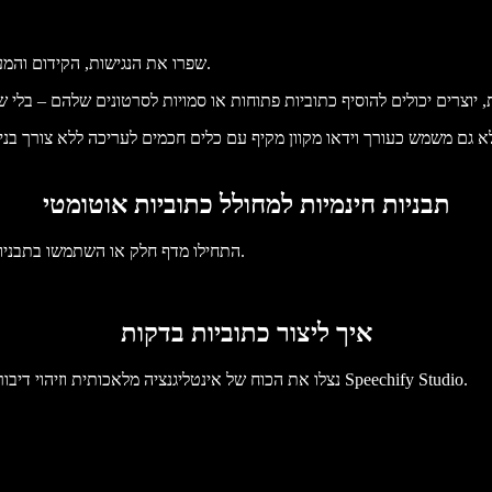
שפרו את הנגישות, הקידום והמעורבות של תוכן הווידאו שלכם בקלות עם מחולל הכתוביות האוטומטי שלנו.
תבניות חינמיות למחולל כתוביות אוטומטי
התחילו מדף חלק או השתמשו בתבניות החינמיות שלנו למחולל כתוביות אוטומטי כדי להזניק את הפרויקט שלכם.
איך ליצור כתוביות בדקות
נצלו את הכוח של אינטליגנציה מלאכותית וזיהוי דיבור כדי לתמלל וליצור כתוביות מדויקות לסרטונים שלכם, באופן אוטומטי, עם Speechify Studio.