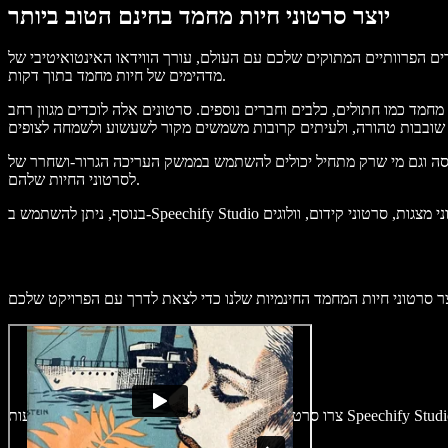
יוצר סרטוני חיות מחמד בחינם הטוב ביותר
, עורך הווידאו האינטואיטיבי של Speechify Studio מאפשר לכם ליצור סרטוני פתיח, סיום וסרטונים מלאים
מדהימים של חיות מחמד בתוך דקות.
חמד כמו חתולים, כלבים וחברים נוספים. סרטונים אלה לוכדים מגוון רחב
כולים להשתמש בממשק העריכה הגרור-ושחרר של Speechify Studio כדי לשלב בקלות תמונות, קטעי וידאו, מוזיקת רקע, פונטים, מעברים, מדבקות, שכבות, קריינות AI ועוד אפקטים
לסרטוני החיות שלהם.
וני חיות מחמד מרתקים בכמה קליקים באמצעות Speechify Studio.