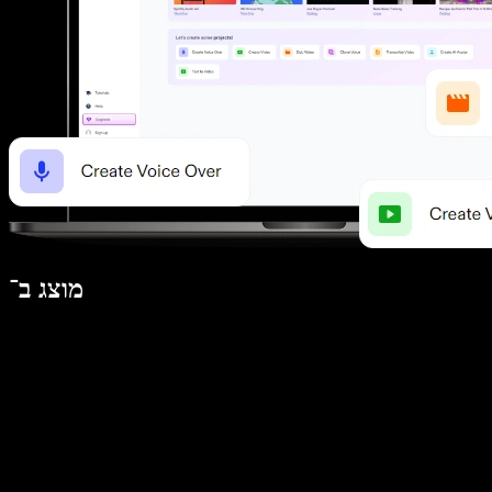
מוצג ב־