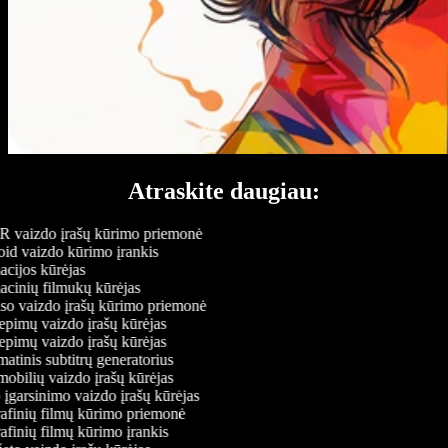
Atraskite daugiau:
vaizdo įrašų kūrimo priemonė
id vaizdo kūrimo įrankis
cijos kūrėjas
cinių filmukų kūrėjas
o vaizdo įrašų kūrimo priemonė
epimų vaizdo įrašų kūrėjas
epimų vaizdo įrašų kūrėjas
tinis subtitrų generatorius
bilių vaizdo įrašų kūrėjas
įgarsinimo vaizdo įrašų kūrėjas
afinių filmų kūrimo priemonė
finių filmų kūrimo įrankis