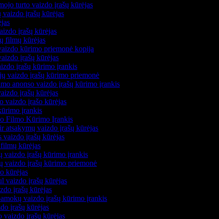
mojo turto vaizdo įrašų kūrėjas
 vaizdo įrašų kūrėjas
ėjas
vaizdo įrašų kūrėjas
gų filmų kūrėjas
 vaizdo kūrimo priemonė kopija
vaizdo įrašų kūrėjas
aizdo įrašų kūrimo įrankis
ijų vaizdo įrašų kūrimo priemonė
amo anonso vaizdo įrašų kūrimo įrankis
vaizdo įrašų kūrėjas
o vaizdo įrašo kūrėjas
kūrimo įrankis
io Filmo Kūrimo Įrankis
ir atsakymų vaizdo įrašų kūrėjas
 vaizdo įrašų kūrėjas
filmų kūrėjas
 vaizdo įrašų kūrimo įrankis
ių vaizdo įrašų kūrimo priemonė
do kūrėjas
l vaizdo įrašų kūrėjas
zdo įrašų kūrėjas
pamokų vaizdo įrašų kūrimo įrankis
do įrašų kūrėjas
 vaizdo įrašų kūrėjas