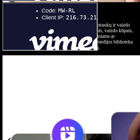
Nemokama medijos biblioteka
Gaukite prieigą prie plačios aukštos kokybės nuotraukų ir vaizdo
įrašų bibliotekos su naminių gyvūnų nuotraukomis, vaizdo klipais,
fonine muzika ir išsirinkite tinkamą turinį asmeniniams ar
komerciniams projektams. Su Speechify Studio medijos biblioteka
galite nesukti galvos dėl autorių teisių apribojimų.