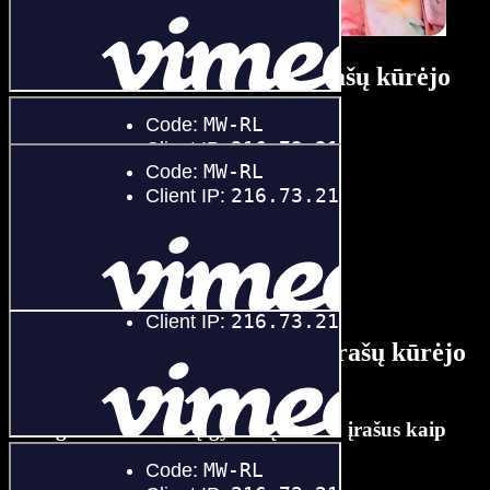
Naminių gyvūnų vaizdo įrašų kūrėjo
pamoka
AI naminių gyvūnų vaizdo įrašų kūrėjo
funkcijos
Redaguokite naminių gyvūnų vaizdo įrašus kaip
profesionalas