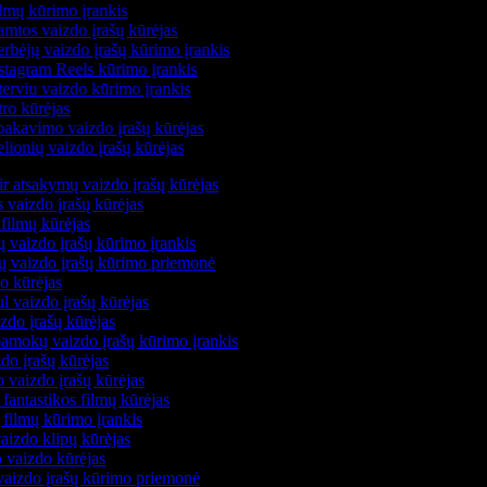
lmų kūrimo įrankis
mtos vaizdo įrašų kūrėjas
rbėjų vaizdo įrašų kūrimo įrankis
stagram Reels kūrimo įrankis
terviu vaizdo kūrimo įrankis
tro kūrėjas
pakavimo vaizdo įrašų kūrėjas
lionių vaizdo įrašų kūrėjas
ir atsakymų vaizdo įrašų kūrėjas
 vaizdo įrašų kūrėjas
filmų kūrėjas
 vaizdo įrašų kūrimo įrankis
ių vaizdo įrašų kūrimo priemonė
do kūrėjas
l vaizdo įrašų kūrėjas
zdo įrašų kūrėjas
pamokų vaizdo įrašų kūrimo įrankis
do įrašų kūrėjas
 vaizdo įrašų kūrėjas
 fantastikos filmų kūrėjas
 filmų kūrimo įrankis
aizdo klipų kūrėjas
o vaizdo kūrėjas
vaizdo įrašų kūrimo priemonė