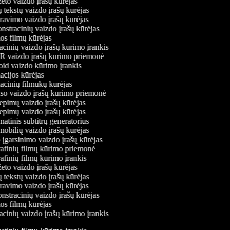
to vaizdo įrašų kūrėjas
tekstų vaizdo įrašų kūrėjas
avimo vaizdo įrašų kūrėjas
tracinių vaizdo įrašų kūrėjas
s filmų kūrėjas
inių vaizdo įrašų kūrimo įrankis
vaizdo įrašų kūrimo priemonė
id vaizdo kūrimo įrankis
cijos kūrėjas
cinių filmukų kūrėjas
o vaizdo įrašų kūrimo priemonė
epimų vaizdo įrašų kūrėjas
epimų vaizdo įrašų kūrėjas
tinis subtitrų generatorius
bilių vaizdo įrašų kūrėjas
įgarsinimo vaizdo įrašų kūrėjas
afinių filmų kūrimo priemonė
finių filmų kūrimo įrankis
to vaizdo įrašų kūrėjas
tekstų vaizdo įrašų kūrėjas
avimo vaizdo įrašų kūrėjas
tracinių vaizdo įrašų kūrėjas
s filmų kūrėjas
inių vaizdo įrašų kūrimo įrankis