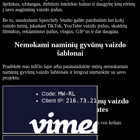
lipdukus, uždangas, dirbtinio intelekto balsus ir daugybę kitų efektų
į savo augintinių vaizdo įrašus.
Be to, naudodami Speechify Studio galite patobulinti bet kokį
vaizdo turinį, įskaitant TikTok, YouTube vaizdo įrašus, skaidrių
filmukus, reklaminius įrašus, vlogus, GIF‘us ir dar daugiau.
Nemokami naminių gyvūnų vaizdo
šablonai
Pradėkite nuo tuščio lapo arba pasinaudokite mūsų nemokamais
naminių gyvūnų vaizdo šablonais ir lengvai startuokite su savo
projektu.
Kaip sukurti naminių gyvūnų vaizdo
įrašą per kelias minutes
Kurti įtraukiančius naminių gyvūnų vaizdo įrašus vos keliais
paspaudimais su Speechify Studio.