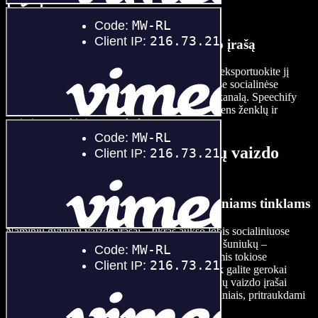
Eksportuokite savo augintinio vaizdo įrašą
Kai jūsų augintinio vaizdo įrašas bus paruoštas, eksportuokite jį
aukšta kokybe ir būkite pasiruošę dalytis įvairiose socialinėse
platformose, įskaitant TikTok ar savo YouTube kanalą. Speechify
Studio pasirūpins, kad jūsų turinys būtų be vandens ženklų ir
optimizuotas skirtingoms platformoms.
Kada naudoti naminių gyvūnų vaizdo
įrašus
Naminių gyvūnų vaizdo įrašai socialiniams tinklams
Naminių gyvūnų vaizdo įrašai – tikras aukso lobis socialiniuose
tinkluose. Nuo žaismingų kačiukų iki energingų šuniukų –
dalydamiesi atviromis savo augintinių akimirkomis tokiose
platformose kaip Instagram, TikTok ar Facebook galite gerokai
padidinti auditorijos įsitraukimą. Naminių gyvūnų vaizdo įrašai
sukelia teigiamas emocijas ir dažnai tampa virusiniais, pritraukdami
dar platesnę auditoriją.