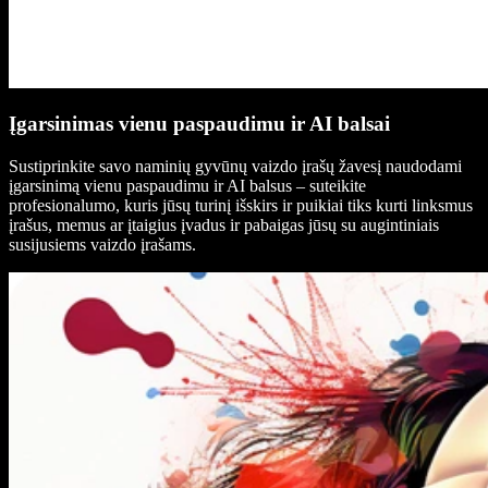
Įgarsinimas vienu paspaudimu ir AI balsai
Sustiprinkite savo naminių gyvūnų vaizdo įrašų žavesį naudodami
įgarsinimą vienu paspaudimu ir AI balsus – suteikite
profesionalumo, kuris jūsų turinį išskirs ir puikiai tiks kurti linksmus
įrašus, memus ar įtaigius įvadus ir pabaigas jūsų su augintiniais
susijusiems vaizdo įrašams.