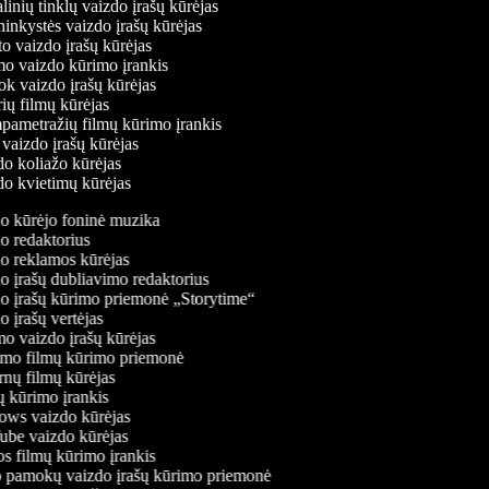
alinių tinklų vaizdo įrašų kūrėjas
ininkystės vaizdo įrašų kūrėjas
to vaizdo įrašų kūrėjas
imo vaizdo kūrimo įrankis
Tok vaizdo įrašų kūrėjas
erių filmų kūrėjas
mpametražių filmų kūrimo įrankis
o vaizdo įrašų kūrėjas
zdo koliažo kūrėjas
zdo kvietimų kūrėjas
o kūrėjo foninė muzika
 redaktorius
o reklamos kūrėjas
 įrašų dubliavimo redaktorius
o įrašų kūrimo priemonė „Storytime“
 įrašų vertėjas
 vaizdo įrašų kūrėjas
mo filmų kūrimo priemonė
nų filmų kūrėjas
 kūrimo įrankis
ws vaizdo kūrėjas
be vaizdo kūrėjas
 filmų kūrimo įrankis
 pamokų vaizdo įrašų kūrimo priemonė