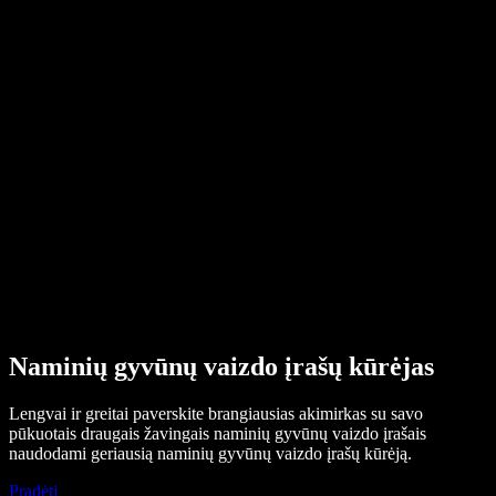
Pagalbos centras
PDF į garso failą keitiklis
Kainos
AI balso generatorius
Vartotojų istorijos
Google Docs skaitymas balsu
B2B sėkmės istorijos
Dirbtinio intelekto balso keitiklis
Atsiliepimai
Programėlės, kurios garsiai skaito tekstą
Spauda
Skaityk man
Teksto skaitymo balsu įrankis
Verslui
Susisiekti su pardavimų komanda
Speechify verslui ir mokykloms
Speechify Work
Speechify DSA
SIMBA balso agentai
Speechify kūrėjams
Naminių gyvūnų vaizdo įrašų kūrėjas
Lengvai ir greitai paverskite brangiausias akimirkas su savo
pūkuotais draugais žavingais naminių gyvūnų vaizdo įrašais
naudodami geriausią naminių gyvūnų vaizdo įrašų kūrėją.
Pradėti