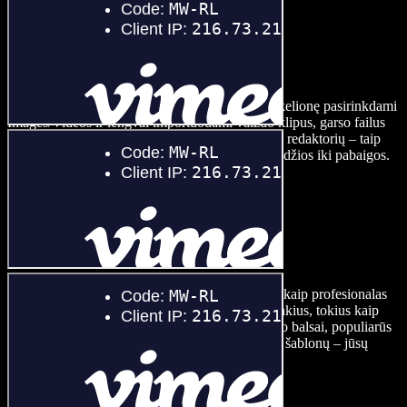
Įkelkite savo vaizdo įrašą
Pradėkite savo naminio gyvūno vaizdo kūrimo kelionę pasirinkdami
Images/Videos ir lengvai importuodami vaizdo klipus, garso failus
bei mėgstamas nuotraukas į mūsų patogų vaizdo redaktorių – taip
užtikrinsite sklandų redagavimo procesą nuo pradžios iki pabaigos.
Kurkite savo augintinio vaizdo įrašą
Individualizuokite savo augintinio vaizdo įrašus kaip profesionalas
naudodami įvairius vaizdo įrašų redagavimo įrankius, tokius kaip
įgarsinimas vienu paspaudimu, dirbtinio intelekto balsai, populiarūs
perėjimai, uždangos, lipdukai ir daugybė vaizdo šablonų – jūsų
turinys tikrai išsiskirs.