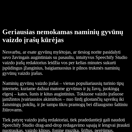
Geriausias nemokamas naminių gyvūnų
vaizdo įrašų kūrėjas
Nesvarbu, ar esate gyvūnų mylėtojas, ar tiesiog norite pasidalyti
savo žavingais augintiniais su pasauliu, intuityvus Speechify Studio
vaizdo įrašų redaktorius leidžia vos per kelias minutes sukurti
įspūdingus įžanginius, baigiamuosius ir pilnos trukmės naminių
gyvūnų vaizdo įrašus.
Naminių gyvūnų vaizdo įrašai – vienas populiariausių turinio tipų
internete, kuriame dažnai matome gyvūnus ir jų žavų, juokingą
elgesį – kates, šunis ir kitus augintinius. Tokiuose vaizdo įrašuose
įamžintos įvairiausios akimirkos – nuo širdį glostančių sąveikų iki
žaismingų pokštų, ir jie tampa tikru pramogų bei džiaugsmo šaltiniu
žiūrovams.
Tiek patyrę vaizdo įrašų redaktoriai, tiek pradedantieji gali naudoti
Speechify Studio drag-and-drop redagavimo sąsają ir lengvai įtraukti
nuotraukas, vaizdo klipus, foninę muziką, šriftus, perėjimus,