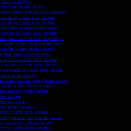
imacijos kūrėjas
imacinių filmukų kūrėjas
onso vaizdo įrašų kūrimo priemonė
siliepimų vaizdo įrašų kūrėjas
siliepimų vaizdo įrašų kūrėjas
tomatinis subtitrų generatorius
tomobilių vaizdo įrašų kūrėjas
lso įgarsinimo vaizdo įrašų kūrėjas
ografinių filmų kūrimo priemonė
ografinių filmų kūrimo įrankis
udžeto vaizdo įrašų kūrėjas
inų tekstų vaizdo įrašų kūrėjas
koravimo vaizdo įrašų kūrėjas
monstracinių vaizdo įrašų kūrėjas
amos filmų kūrėjas
ukacinių vaizdo įrašų kūrimo įrankis
ntastinių filmų kūrimo įrankis
lmo anonso vaizdo kūrėjas
lmo kūrėjas
lmo redaktorius
lmų kūrimo įrankis
mtos vaizdo įrašų kūrėjas
rbėjų vaizdo įrašų kūrimo įrankis
stagram Reels kūrimo įrankis
terviu vaizdo kūrimo įrankis