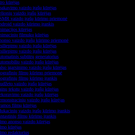
tro kūrėjas
pakavimo vaizdo įrašų kūrėjas
lionių vaizdo įrašų kūrėjas
MR vaizdo įrašų kūrimo priemonė
droid vaizdo kūrimo įrankis
imacijos kūrėjas
imacinių filmukų kūrėjas
onso vaizdo įrašų kūrimo priemonė
siliepimų vaizdo įrašų kūrėjas
siliepimų vaizdo įrašų kūrėjas
tomatinis subtitrų generatorius
tomobilių vaizdo įrašų kūrėjas
lso įgarsinimo vaizdo įrašų kūrėjas
ografinių filmų kūrimo priemonė
ografinių filmų kūrimo įrankis
udžeto vaizdo įrašų kūrėjas
inų tekstų vaizdo įrašų kūrėjas
koravimo vaizdo įrašų kūrėjas
monstracinių vaizdo įrašų kūrėjas
amos filmų kūrėjas
ukacinių vaizdo įrašų kūrimo įrankis
ntastinių filmų kūrimo įrankis
lmo anonso vaizdo kūrėjas
lmo kūrėjas
lmo redaktorius