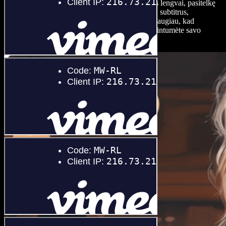
Redaguokite savo naminių gyvūnų vaizdo įrašus lengvai, pasitelkę
AI galimybes – pridėkite tekstus, foninę muziką, subtitrus,
perėjimus, vaizdinius efektus, įgarsinimą ir dar daugiau, kad
sukurtumėte įspūdingus vaizdo įrašus ir įgyvendintumėte savo
idėjas.