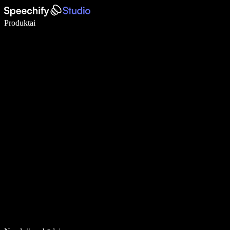
Rašykite 5× greičiau naudodami diktavimą balsu
Produktai
Sužinokite daugiau