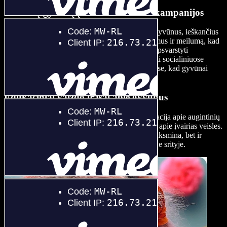
Naminių gyvūnų įvaikinimo vaizdo kampanijos
Kurkite širdį sujaudinančius vaizdo įrašus apie gyvūnus, ieškančius
naujų namų. Parodykite jų charakterį, išskirtinumus ir meilumą, kad
paskatintumėte potencialius šeimininkus rimtai apsvarstyti
įvaikinimą. Šiuos vaizdo įrašus galima publikuoti socialiniuose
tinkluose, svetainėse ar net įvaikinimo renginiuose, kad gyvūnai
greičiau rastų namus visam gyvenimui.
Edukaciniai vaizdo įrašai apie gyvūnus
Kurkite turinį, kuriame dalijatės vertinga informacija apie augintinių
priežiūrą, dresūros patarimais ar įdomiais faktais apie įvairias veisles.
Edukaciniai vaizdo įrašai apie gyvūnus ne tik linksmina, bet ir
padeda stiprinti jūsų patikimumą ir autoritetą šioje srityje.