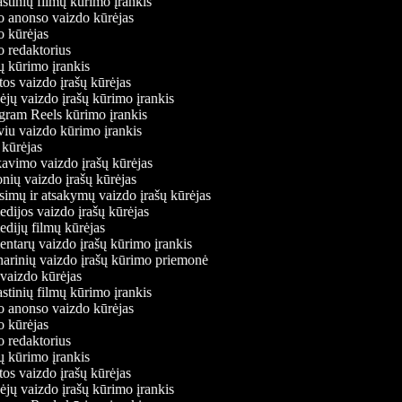
astinių filmų kūrimo įrankis
mo anonso vaizdo kūrėjas
mo kūrėjas
mo redaktorius
mų kūrimo įrankis
tos vaizdo įrašų kūrėjas
bėjų vaizdo įrašų kūrimo įrankis
tagram Reels kūrimo įrankis
rviu vaizdo kūrimo įrankis
o kūrėjas
akavimo vaizdo įrašų kūrėjas
onių vaizdo įrašų kūrėjas
usimų ir atsakymų vaizdo įrašų kūrėjas
edijos vaizdo įrašų kūrėjas
edijų filmų kūrėjas
entarų vaizdo įrašų kūrimo įrankis
inarinių vaizdo įrašų kūrimo priemonė
 vaizdo kūrėjas
astinių filmų kūrimo įrankis
mo anonso vaizdo kūrėjas
mo kūrėjas
mo redaktorius
mų kūrimo įrankis
tos vaizdo įrašų kūrėjas
bėjų vaizdo įrašų kūrimo įrankis