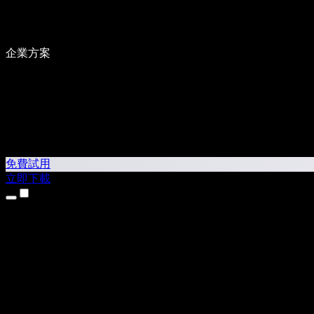
企業方案
免費試用
立即下載
產品
文字轉語音
iPhone 和 iPad App