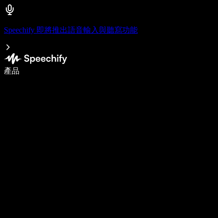
Speechify 即將推出語音輸入與聽寫功能
使用語音輸入，寫作速度提升 5 倍
產品
了解更多