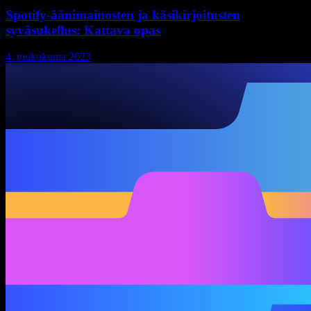
Spotify-äänimainosten ja käsikirjoitusten
syväsukellus: Kattava opas
4. toukokuuta 2023