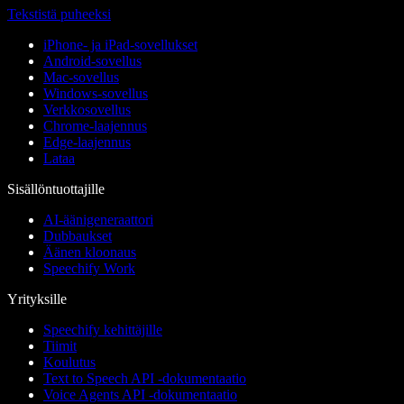
Tekstistä puheeksi
iPhone- ja iPad-sovellukset
Android-sovellus
Mac-sovellus
Windows-sovellus
Verkkosovellus
Chrome-laajennus
Edge-laajennus
Lataa
Sisällöntuottajille
AI-äänigeneraattori
Dubbaukset
Äänen kloonaus
Speechify Work
Yrityksille
Speechify kehittäjille
Tiimit
Koulutus
Text to Speech API -dokumentaatio
Voice Agents API -dokumentaatio