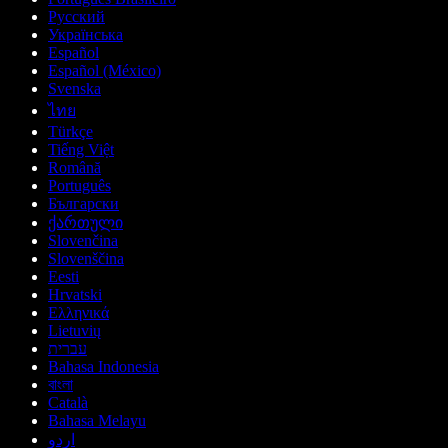
Русский
Українська
Español
Español (México)
Svenska
ไทย
Türkçe
Tiếng Việt
Română
Português
Български
ქართული
Slovenčina
Slovenščina
Eesti
Hrvatski
Ελληνικά
Lietuvių
עברית
Bahasa Indonesia
বাংলা
Català
Bahasa Melayu
اردو