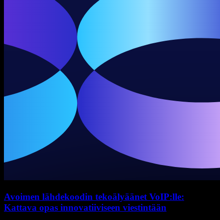
Avoimen lähdekoodin tekoälyäänet VoIP:lle:
Kattava opas innovatiiviseen viestintään