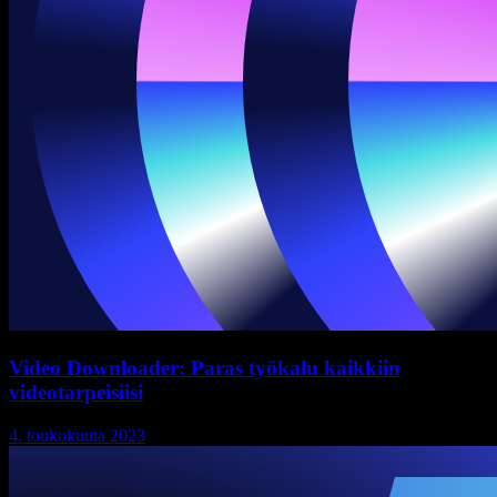
Video Downloader: Paras työkalu kaikkiin
videotarpeisiisi
4. toukokuuta 2023