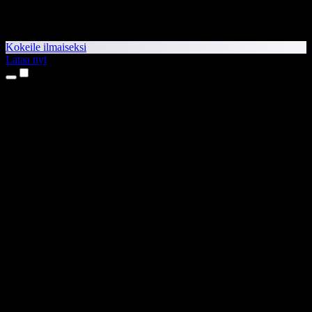
Kokeile ilmaiseksi
Lataa nyt
Tuotteet
Tekstistä puheeksi
iPhone- ja iPad-sovellukset
Android-sovellus
Chrome-laajennus
Edge-laajennus
Verkkosovellus
Mac-sovellus
Windows-sovellus