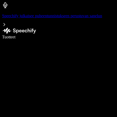
Speechify julkaisee puheentunnistukseen perustuvan sanelun
Kirjoita 5× nopeammin puheentunnistuksen avulla
Tuotteet
Lue lisää