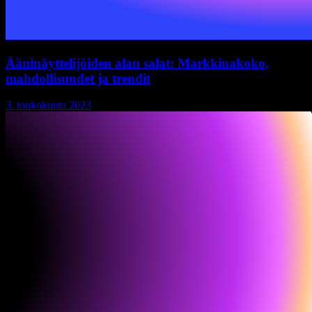
Ääninäyttelijöiden alan salat: Markkinakoko,
mahdollisuudet ja trendit
3. toukokuuta 2023