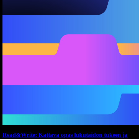
Read&Write: Kattava opas lukutaidon tukeen ja