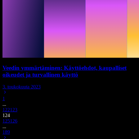
Veedin ymmärtäminen: Käyttöehdot, kaupalliset
oikeudet ja turvallinen käyttö
3. toukokuuta 2023
1
...
122
123
124
125
126
...
189