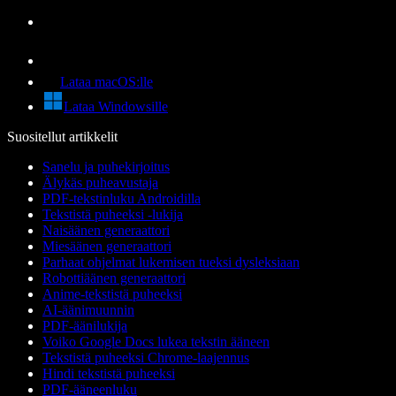
Lataa macOS:lle
Lataa Windowsille
Suositellut artikkelit
Sanelu ja puhekirjoitus
Älykäs puheavustaja
PDF-tekstinluku Androidilla
Tekstistä puheeksi -lukija
Naisäänen generaattori
Miesäänen generaattori
Parhaat ohjelmat lukemisen tueksi dysleksiaan
Robottiäänen generaattori
Anime-tekstistä puheeksi
AI-äänimuunnin
PDF-äänilukija
Voiko Google Docs lukea tekstin ääneen
Tekstistä puheeksi Chrome-laajennus
Hindi tekstistä puheeksi
PDF-ääneenluku