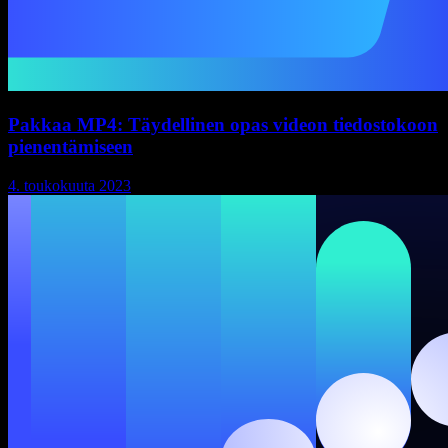
Pakkaa MP4: Täydellinen opas videon tiedostokoon
pienentämiseen
4. toukokuuta 2023