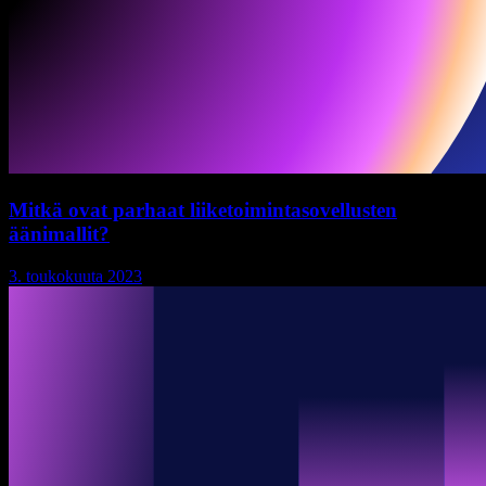
Mitkä ovat parhaat liiketoimintasovellusten
äänimallit?
3. toukokuuta 2023