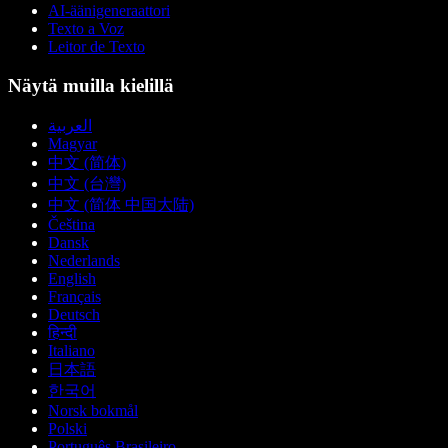
AI-äänigeneraattori
Texto a Voz
Leitor de Texto
Näytä muilla kielillä
العربية
Magyar
中文 (简体)
中文 (台灣)
中文 (简体 中国大陆)
Čeština
Dansk
Nederlands
English
Français
Deutsch
हिन्दी
Italiano
日本語
한국어
Norsk bokmål
Polski
Português Brasileiro