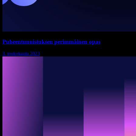
Puheentunnistuksen perimmäinen opas
3. toukokuuta 2023