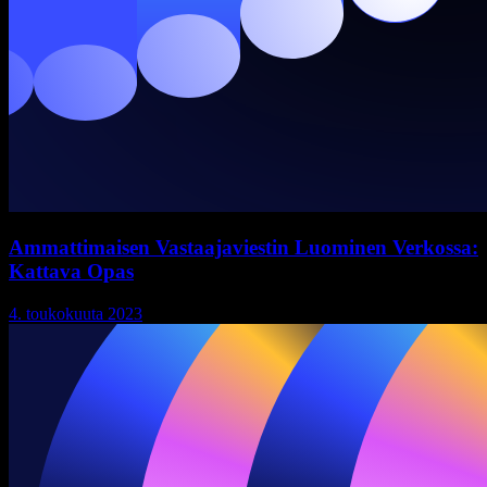
Ammattimaisen Vastaajaviestin Luominen Verkossa:
Kattava Opas
4. toukokuuta 2023