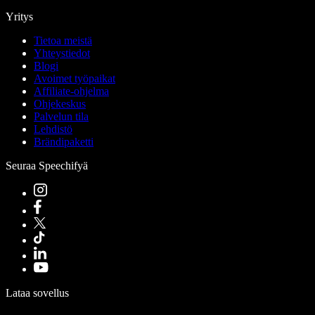
Yritys
Tietoa meistä
Yhteystiedot
Blogi
Avoimet työpaikat
Affiliate-ohjelma
Ohjekeskus
Palvelun tila
Lehdistö
Brändipaketti
Seuraa Speechifyä
Lataa sovellus