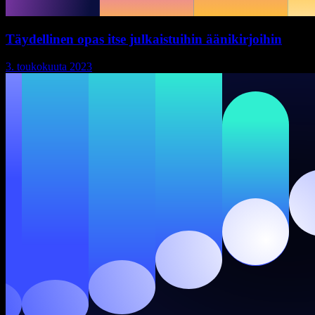
Täydellinen opas itse julkaistuihin äänikirjoihin
3. toukokuuta 2023