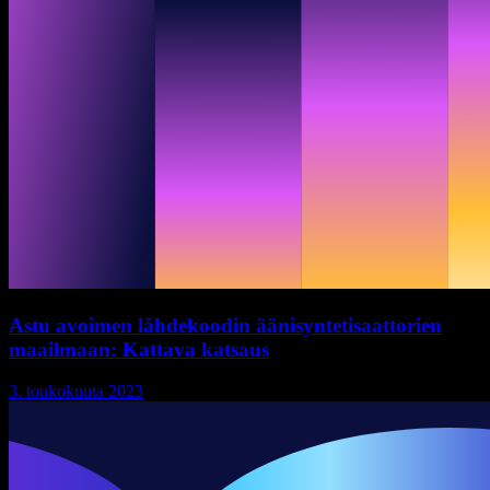
Astu avoimen lähdekoodin äänisyntetisaattorien
maailmaan: Kattava katsaus
3. toukokuuta 2023