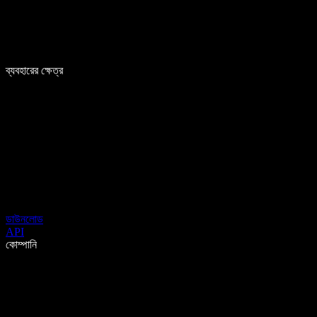
ব্যবহারের ক্ষেত্র
ডাউনলোড
API
কোম্পানি