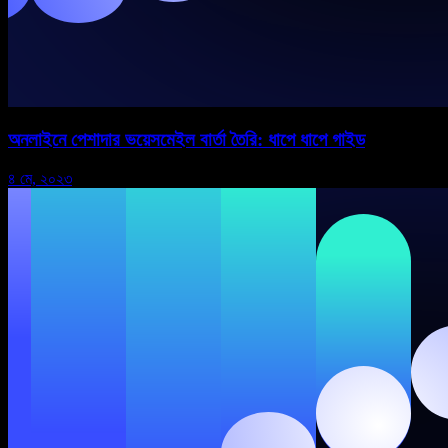
অনলাইনে পেশাদার ভয়েসমেইল বার্তা তৈরি: ধাপে ধাপে গাইড
৪ মে, ২০২৩