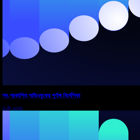
স্ব-প্রকাশিত অডিওবুকের পূর্ণাঙ্গ নির্দেশিকা
৩ মে, ২০২৩