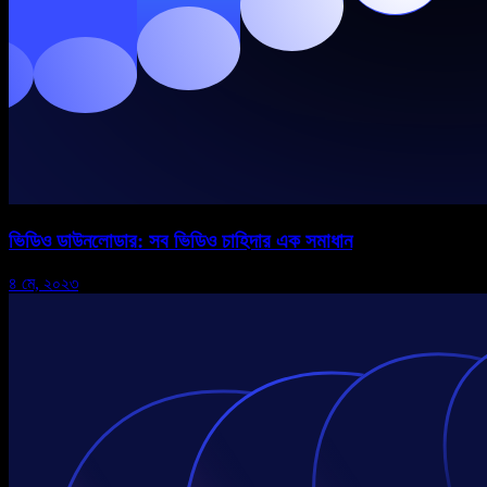
ভিডিও ডাউনলোডার: সব ভিডিও চাহিদার এক সমাধান
৪ মে, ২০২৩