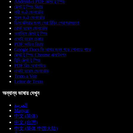
Android-এ PDF টেক্সট টু স্পিচ
টেক্সট টু স্পিচ রিডার
নারী কণ্ঠ জেনারেটর
পুরুষ কণ্ঠ জেনারেটর
ডিসলেক্সিয়ার জন্য সেরা রিডিং প্রোগ্রামগুলো
রোবট ভয়েস জেনারেটর
অ্যানিমে টেক্সট টু স্পিচ
এআই ভয়েস চেঞ্জার
PDF অডিও রিডার
Google Docs কি আমার জন্য পড়ে শোনাতে পারে
টেক্সট টু স্পিচ Chrome এক্সটেনশন
হিন্দি টেক্সট টু স্পিচ
PDF রিড অ্যালাউড
এআই ভয়েস জেনারেটর
Texto a Voz
Leitor de Texto
অন্যান্য ভাষায় দেখুন
العربية
Magyar
中文 (简体)
中文 (台灣)
中文 (简体 中国大陆)