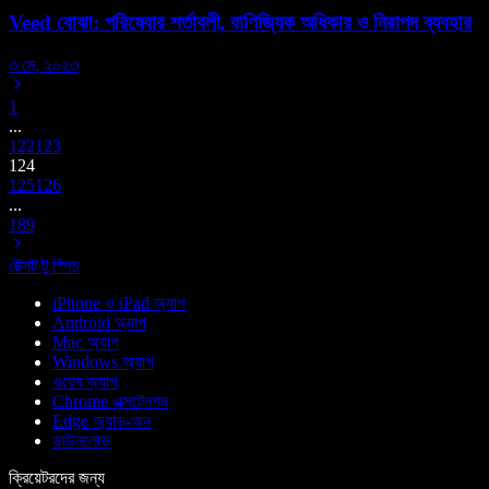
Veed বোঝা: পরিষেবার শর্তাবলী, বাণিজ্যিক অধিকার ও নিরাপদ ব্যবহার
৩ মে, ২০২৩
1
...
122
123
124
125
126
...
189
টেক্সট টু স্পিচ
iPhone ও iPad অ্যাপ
Android অ্যাপ
Mac অ্যাপ
Windows অ্যাপ
ওয়েব অ্যাপ
Chrome এক্সটেনশন
Edge অ্যাড-অন
ডাউনলোড
ক্রিয়েটরদের জন্য