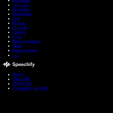
Български
ქართული
Slovenčina
Slovenščina
Eesti
Hrvatski
Ελληνικά
Lietuvių
עברית
Bahasa Indonesia
Català
Bahasa Melayu
اردو
কুকি পছন্দ
সেবার শর্তাবলী
গোপনীয়তা নীতি
© Speechify Inc 2026