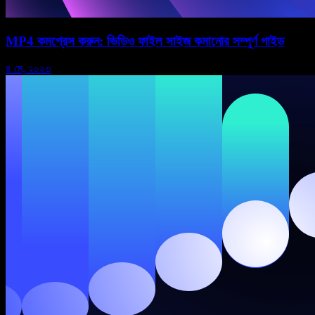
MP4 কমপ্রেস করুন: ভিডিও ফাইল সাইজ কমানোর সম্পূর্ণ গাইড
৪ মে, ২০২৩