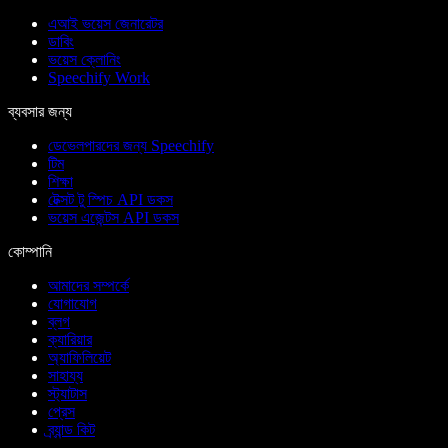
এআই ভয়েস জেনারেটর
ডাবিং
ভয়েস ক্লোনিং
Speechify Work
ব্যবসার জন্য
ডেভেলপারদের জন্য Speechify
টিম
শিক্ষা
টেক্সট টু স্পিচ API ডকস
ভয়েস এজেন্টস API ডকস
কোম্পানি
আমাদের সম্পর্কে
যোগাযোগ
ব্লগ
ক্যারিয়ার
অ্যাফিলিয়েট
সাহায্য
স্ট্যাটাস
প্রেস
ব্র্যান্ড কিট