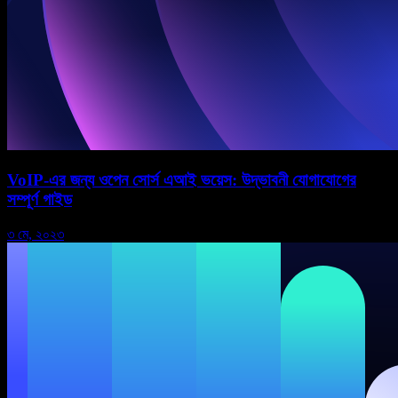
VoIP-এর জন্য ওপেন সোর্স এআই ভয়েস: উদ্ভাবনী যোগাযোগের
সম্পূর্ণ গাইড
৩ মে, ২০২৩