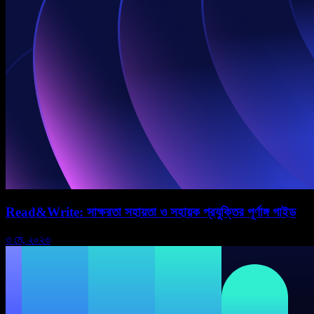
Read&Write: সাক্ষরতা সহায়তা ও সহায়ক প্রযুক্তির পূর্ণাঙ্গ গাইড
৩ মে, ২০২৩