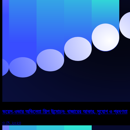
ভয়েস-ওভার অভিনেতা শিল্প উন্মোচন: বাজারের আকার, সুযোগ ও প্রবণতা
৩ মে, ২০২৩