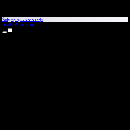
বিনামূল্যে ব্যবহার করে দেখুন
এখনই ডাউনলোড করুন
প্রোডাক্ট
টেক্সট টু স্পিচ
আইফোন ও আইপ্যাড অ্যাপ
অ্যান্ড্রয়েড অ্যাপ
ক্রোম এক্সটেনশন
এজ এক্সটেনশন
ওয়েব অ্যাপ
ম্যাক অ্যাপ
উইন্ডোজ অ্যাপ