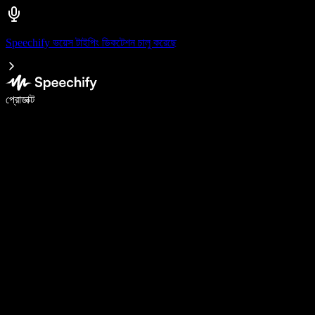
Speechify ভয়েস টাইপিং ডিকটেশন চালু করেছে
ভয়েস টাইপিং দিয়ে ৫ গুণ দ্রুত লিখুন
প্রোডাক্ট
আরও জানুন