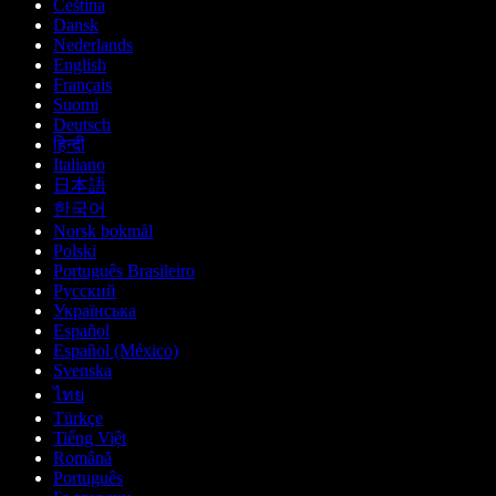
Čeština
Dansk
Nederlands
English
Français
Suomi
Deutsch
हिन्दी
Italiano
日本語
한국어
Norsk bokmål
Polski
Português Brasileiro
Русский
Українська
Español
Español (México)
Svenska
ไทย
Türkçe
Tiếng Việt
Română
Português