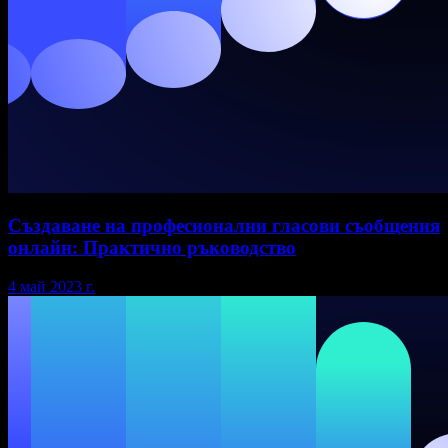
Създаване на професионални гласови съобщения
онлайн: Практично ръководство
4 май 2023 г.