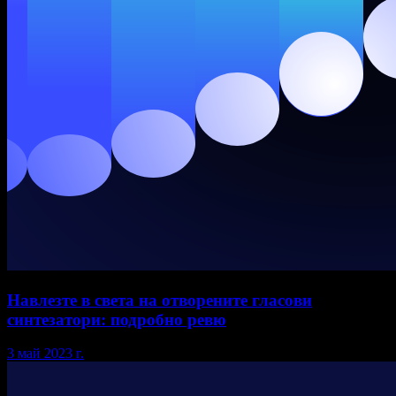
Навлезте в света на отворените гласови
синтезатори: подробно ревю
3 май 2023 г.