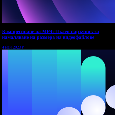
Компресиране на MP4: Пълен наръчник за
намаляване на размера на видеофайлове
4 май 2023 г.