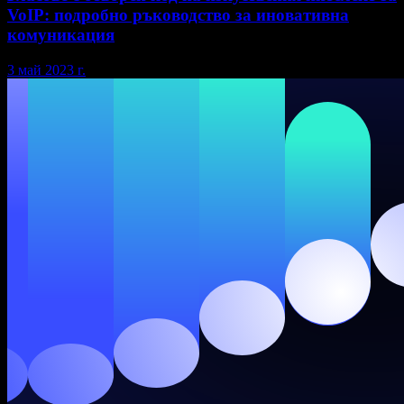
VoIP: подробно ръководство за иновативна
комуникация
3 май 2023 г.