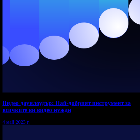
Видео даунлоудър: Най-добрият инструмент за
всичките ви видео нужди
4 май 2023 г.