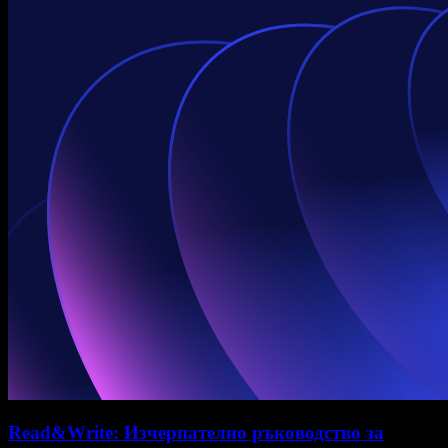
Read&Write: Изчерпателно ръководство за