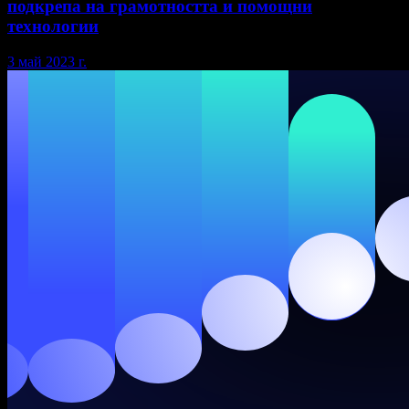
подкрепа на грамотността и помощни
технологии
3 май 2023 г.