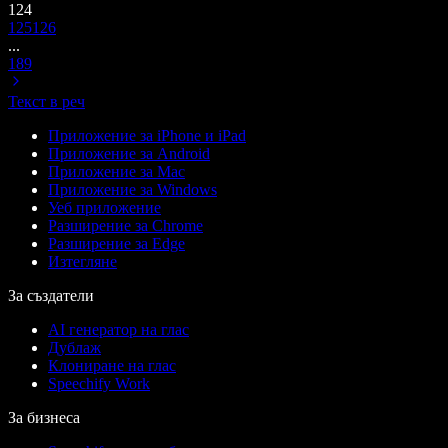
124
125
126
...
189
Текст в реч
Приложение за iPhone и iPad
Приложение за Android
Приложение за Mac
Приложение за Windows
Уеб приложение
Разширение за Chrome
Разширение за Edge
Изтегляне
За създатели
AI генератор на глас
Дублаж
Клониране на глас
Speechify Work
За бизнеса