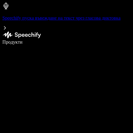
Speechify пуска въвеждане на текст чрез гласова диктовка
Пишете 5× по-бързо с гласово въвеждане
Продукти
Научете повече