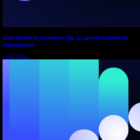
Най-пълното ръководство за самоиздаване на
аудиокниги
3 май 2023 г.