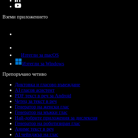
Вземи приложението
Изтегли за macOS
Изтегли за Windows
Препоръчано четиво
Диктовка и гласово въвеждане
AI гласов асистент
PDF текст в реч за Android
Четец за текст в реч
Генератор на женски глас
Генератор на мъжки глас
Най-добрите приложения за дислексия
Генератор на роботизиран глас
Аниме текст в реч
AI чейнджър на глас