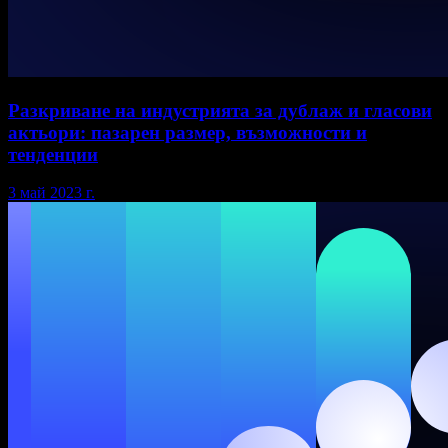
Разкриване на индустрията за дублаж и гласови
актьори: пазарен размер, възможности и
тенденции
3 май 2023 г.