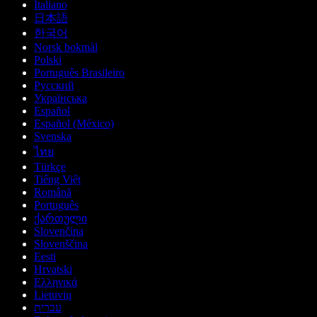
Italiano
日本語
한국어
Norsk bokmål
Polski
Português Brasileiro
Русский
Українська
Español
Español (México)
Svenska
ไทย
Türkçe
Tiếng Việt
Română
Português
ქართული
Slovenčina
Slovenščina
Eesti
Hrvatski
Ελληνικά
Lietuvių
עברית