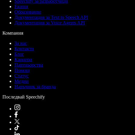
Speechify за разработчици
Екипи
Образование
Документация за Text to Speech API
Документация за Voice Agents API
Компания
За нас
Контакти
Блог
Кариери
Партньорства
Помощ
Статус
Медии
Наръчник за бранда
Последвай Speechify