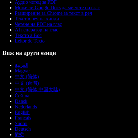
Аудио четец за PDF
Може ли Google Docs да ми чете на глас
Разширение за Chrome за текст в реч
Текст в реч на хинди
Четене на PDF на глас
AI генератор на глас
Тексто а Вос
Leitor de Texto
Виж на други езици
العربية
Magyar
中文 (简体)
中文 (台灣)
中文 (简体 中国大陆)
Čeština
Dansk
Nederlands
English
Français
Suomi
Deutsch
हिन्दी