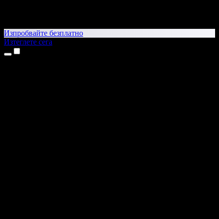
Изпробвайте безплатно
Изтеглете сега
Продукти
Текст в реч
Приложения за iPhone и iPad
Приложение за Android
Разширение за Chrome
Разширение за Edge
Уеб приложение
Приложение за Mac
Приложение за Windows