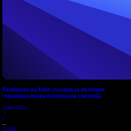
Разбиране на Veed: условия за ползване,
търговски права и безопасна употреба
3 май 2023 г.
1
...
122
123