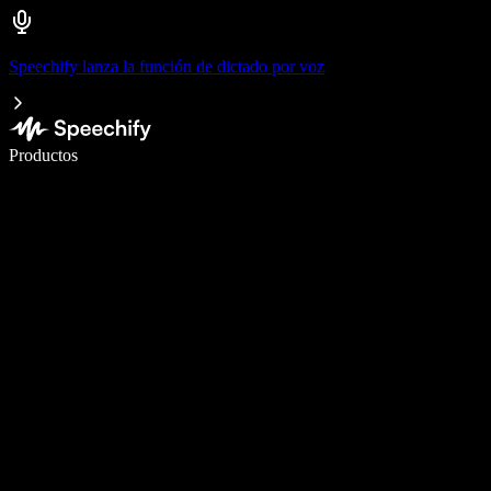
Speechify lanza la función de dictado por voz
Escribe 5× más rápido con dictado por voz
Productos
Más información