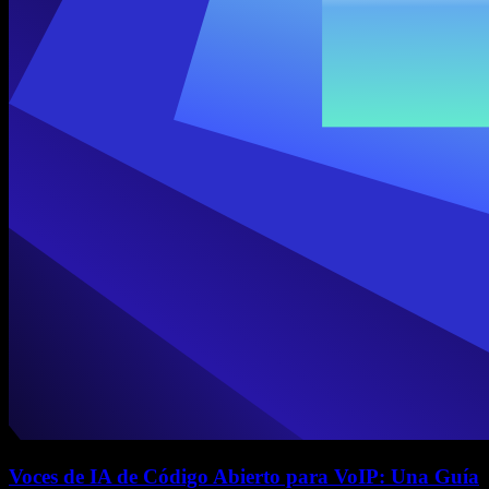
Voces de IA de Código Abierto para VoIP: Una Guía