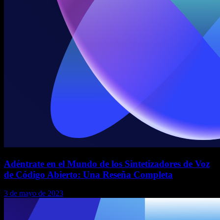
Adéntrate en el Mundo de los Sintetizadores de Voz
de Código Abierto: Una Reseña Completa
3 de mayo de 2023