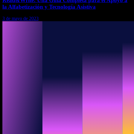
Read&Write: Una Guía Completa para el Apoyo a
la Alfabetización y Tecnología Asistiva
3 de mayo de 2023