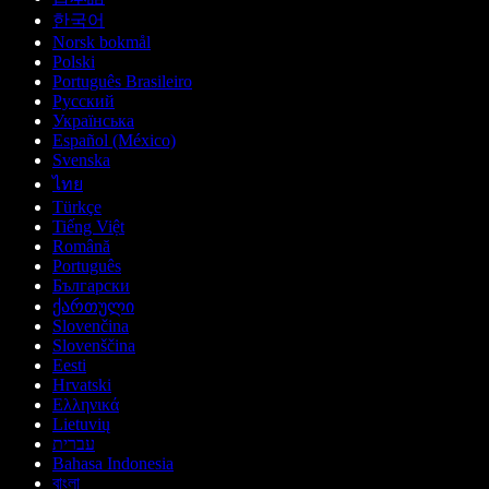
한국어
Norsk bokmål
Polski
Português Brasileiro
Русский
Українська
Español (México)
Svenska
ไทย
Türkçe
Tiếng Việt
Română
Português
Български
ქართული
Slovenčina
Slovenščina
Eesti
Hrvatski
Ελληνικά
Lietuvių
עברית
Bahasa Indonesia
বাংলা