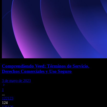
Comprendiendo Veed: Términos de Servicio,
Derechos Comerciales y Uso Seguro
3 de mayo de 2023
1
...
122
123
124
125
126