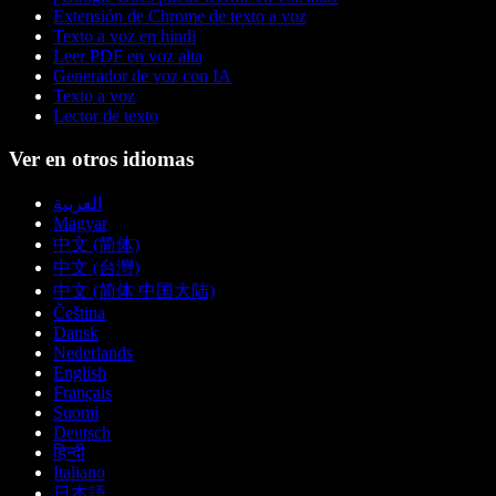
Extensión de Chrome de texto a voz
Texto a voz en hindi
Leer PDF en voz alta
Generador de voz con IA
Texto a voz
Lector de texto
Ver en otros idiomas
العربية
Magyar
中文 (简体)
中文 (台灣)
中文 (简体 中国大陆)
Čeština
Dansk
Nederlands
English
Français
Suomi
Deutsch
हिन्दी
Italiano
日本語