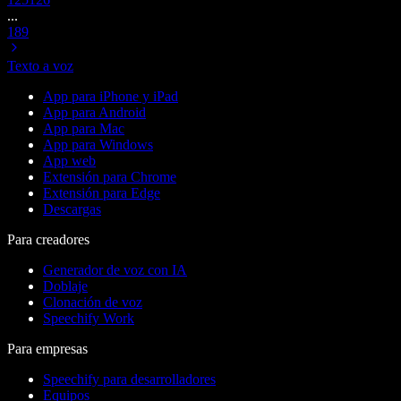
...
189
Texto a voz
App para iPhone y iPad
App para Android
App para Mac
App para Windows
App web
Extensión para Chrome
Extensión para Edge
Descargas
Para creadores
Generador de voz con IA
Doblaje
Clonación de voz
Speechify Work
Para empresas
Speechify para desarrolladores
Equipos