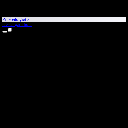
Pruébalo gratis
Descargar ahora
Productos
Texto a voz
App para iPhone y iPad
App para Android
Extensión para Chrome
Extensión para Edge
Aplicación web
App para Mac