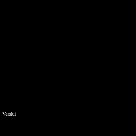
Verslui