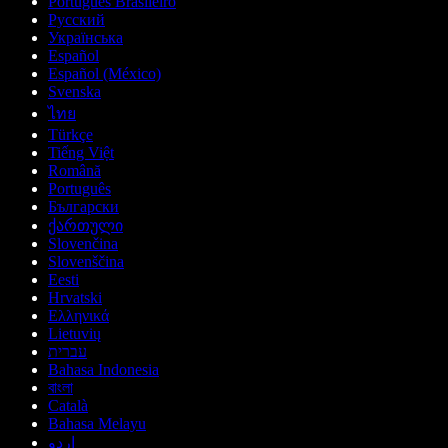
Português Brasileiro
Русский
Українська
Español
Español (México)
Svenska
ไทย
Türkçe
Tiếng Việt
Română
Português
Български
ქართული
Slovenčina
Slovenščina
Eesti
Hrvatski
Ελληνικά
Lietuvių
עברית
Bahasa Indonesia
বাংলা
Català
Bahasa Melayu
اردو