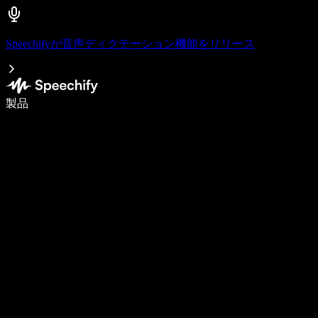
Speechifyが音声ディクテーション機能をリリース
音声入力で5倍速く書ける
製品
詳しく見る