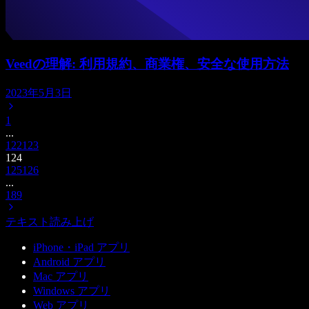
Veedの理解: 利用規約、商業権、安全な使用方法
2023年5月3日
1
...
122
123
124
125
126
...
189
テキスト読み上げ
iPhone・iPad アプリ
Android アプリ
Mac アプリ
Windows アプリ
Web アプリ