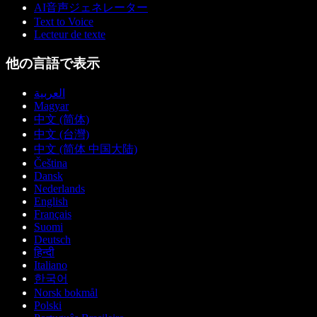
AI音声ジェネレーター
Text to Voice
Lecteur de texte
他の言語で表示
العربية
Magyar
中文 (简体)
中文 (台灣)
中文 (简体 中国大陆)
Čeština
Dansk
Nederlands
English
Français
Suomi
Deutsch
हिन्दी
Italiano
한국어
Norsk bokmål
Polski