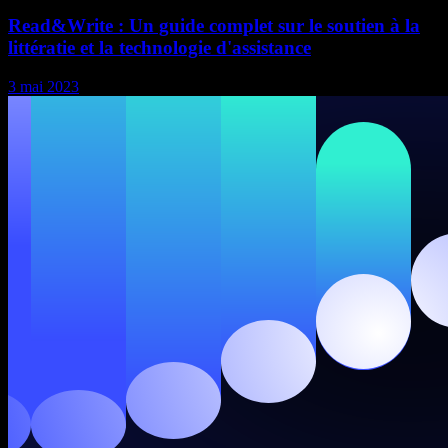
Read&Write : Un guide complet sur le soutien à la
littératie et la technologie d'assistance
3 mai 2023