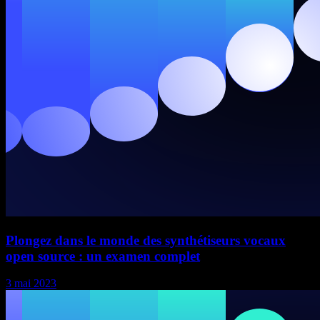
Plongez dans le monde des synthétiseurs vocaux
open source : un examen complet
3 mai 2023