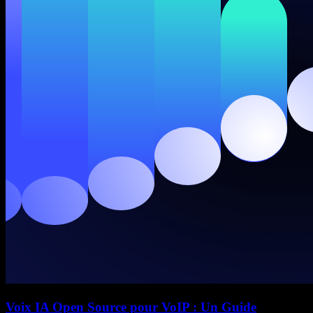
Voix IA Open Source pour VoIP : Un Guide