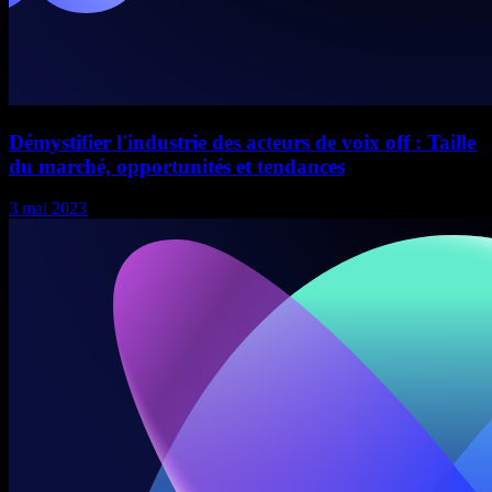
Démystifier l'industrie des acteurs de voix off : Taille
du marché, opportunités et tendances
3 mai 2023