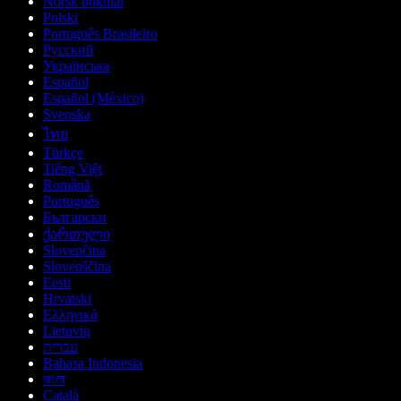
Norsk bokmål
Polski
Português Brasileiro
Русский
Українська
Español
Español (México)
Svenska
ไทย
Türkçe
Tiếng Việt
Română
Português
Български
ქართული
Slovenčina
Slovenščina
Eesti
Hrvatski
Ελληνικά
Lietuvių
עברית
Bahasa Indonesia
বাংলা
Català