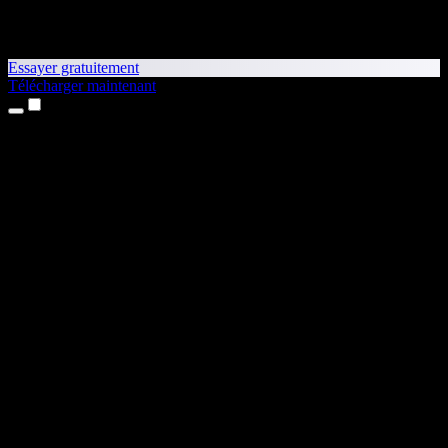
Essayer gratuitement
Télécharger maintenant
Produits
Synthèse vocale
Apps iPhone et iPad
App Android
Extension Chrome
Extension Edge
Application web
App Mac
App Windows