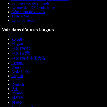
Synthèse vocale en hindi
Lecture de PDF à voix haute
Générateur de voix IA
Texto a Voz
Leitor de Texto
Voir dans d’autres langues
العربية
Magyar
中文 (简体)
中文 (台灣)
中文 (简体 中国大陆)
Čeština
Dansk
Nederlands
English
Suomi
Deutsch
हिन्दी
Italiano
日本語
한국어