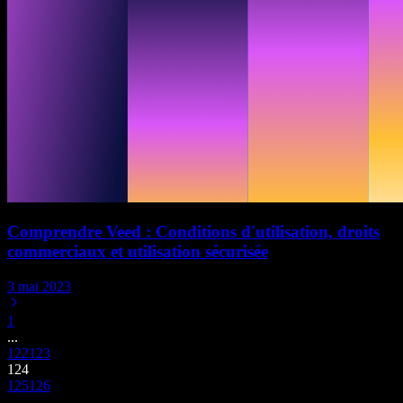
Comprendre Veed : Conditions d'utilisation, droits
commerciaux et utilisation sécurisée
3 mai 2023
1
...
122
123
124
125
126
...