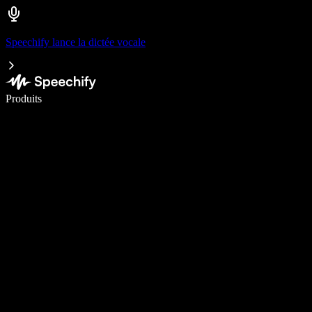
Speechify lance la dictée vocale
Écrivez 5× plus vite grâce à la dictée vocale
Produits
En savoir plus