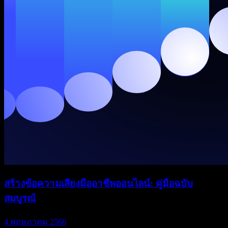
สร้างข้อความเสียงมืออาชีพออนไลน์: คู่มือฉบับ
สมบูรณ์
4 พฤษภาคม 2566