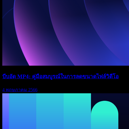
บีบอัด MP4: คู่มือสมบูรณ์ในการลดขนาดไฟล์วิดีโอ
4 พฤษภาคม 2566