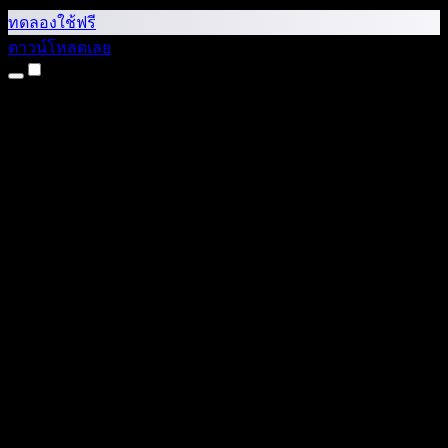
ทดลองใช้ฟรี
ดาวน์โหลดเลย
ผลิตภัณฑ์
แปลงข้อความเป็นเสียง
แอป iPhone และ iPad
แอป Android
ส่วนขยาย Chrome
ส่วนขยาย Edge
เว็บแอป
แอป Mac
แอป Windows