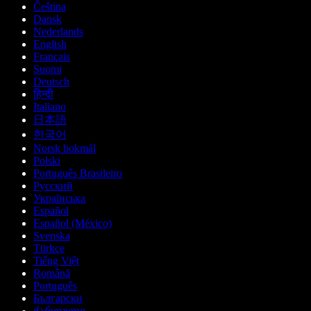
Čeština
Dansk
Nederlands
English
Français
Suomi
Deutsch
हिन्दी
Italiano
日本語
한국어
Norsk bokmål
Polski
Português Brasileiro
Русский
Українська
Español
Español (México)
Svenska
Türkçe
Tiếng Việt
Română
Português
Български