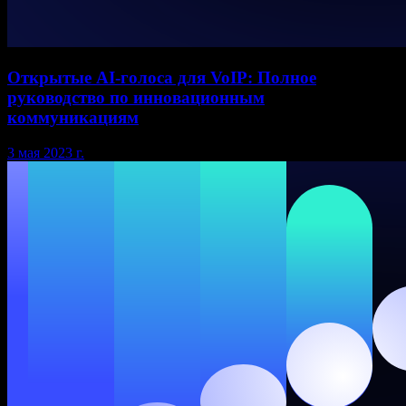
Открытые AI-голоса для VoIP: Полное
руководство по инновационным
коммуникациям
3 мая 2023 г.