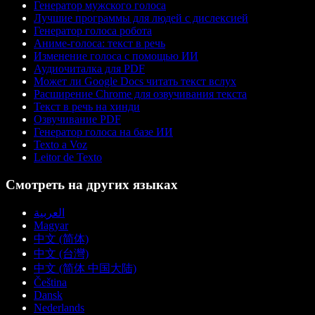
Генератор мужского голоса
Лучшие программы для людей с дислексией
Генератор голоса робота
Аниме-голоса: текст в речь
Изменение голоса с помощью ИИ
Аудиочиталка для PDF
Может ли Google Docs читать текст вслух
Расширение Chrome для озвучивания текста
Текст в речь на хинди
Озвучивание PDF
Генератор голоса на базе ИИ
Texto a Voz
Leitor de Texto
Смотреть на других языках
العربية
Magyar
中文 (简体)
中文 (台灣)
中文 (简体 中国大陆)
Čeština
Dansk
Nederlands