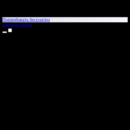
Попробовать бесплатно
Скачать сейчас
Продукты
Текст в речь
Приложение для iPhone и iPad
Приложение для Android
Расширение для Chrome
Расширение для Edge
Веб-приложение
Приложение для Mac