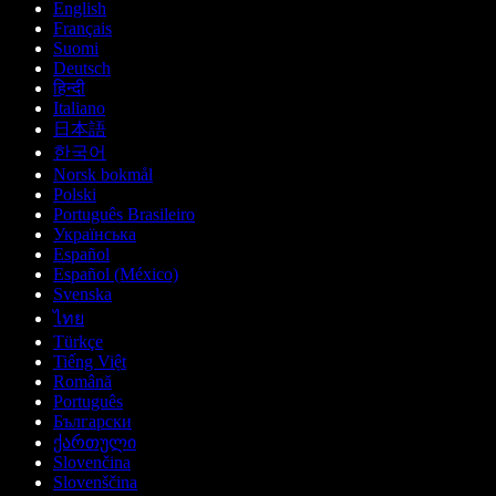
English
Français
Suomi
Deutsch
हिन्दी
Italiano
日本語
한국어
Norsk bokmål
Polski
Português Brasileiro
Українська
Español
Español (México)
Svenska
ไทย
Türkçe
Tiếng Việt
Română
Português
Български
ქართული
Slovenčina
Slovenščina