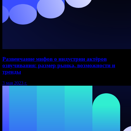
Развенчание мифов о индустрии актёров
озвучивания: размер рынка, возможности и
тренды
3 мая 2023 г.