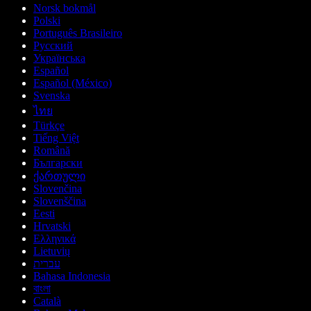
Norsk bokmål
Polski
Português Brasileiro
Русский
Українська
Español
Español (México)
Svenska
ไทย
Türkçe
Tiếng Việt
Română
Български
ქართული
Slovenčina
Slovenščina
Eesti
Hrvatski
Ελληνικά
Lietuvių
עברית
Bahasa Indonesia
বাংলা
Català