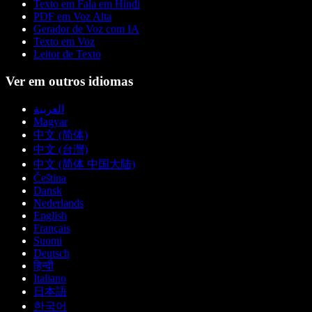
Texto em Fala em Hindi
PDF em Voz Alta
Gerador de Voz com IA
Texto em Voz
Leitor de Texto
Ver em outros idiomas
العربية
Magyar
中文 (简体)
中文 (台灣)
中文 (简体 中国大陆)
Čeština
Dansk
Nederlands
English
Français
Suomi
Deutsch
हिन्दी
Italiano
日本語
한국어