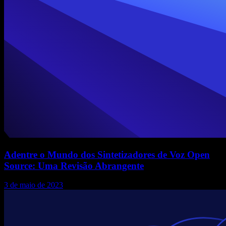
Adentre o Mundo dos Sintetizadores de Voz Open
Source: Uma Revisão Abrangente
3 de maio de 2023