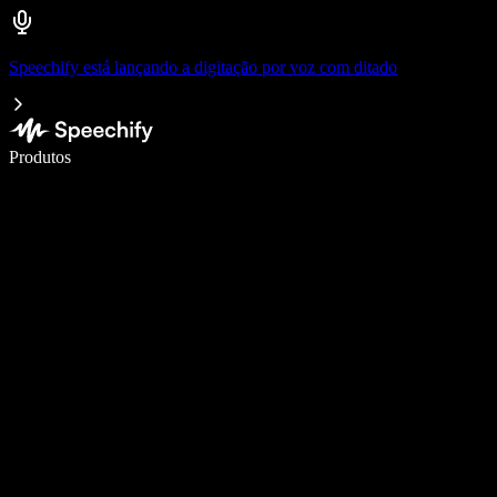
Speechify está lançando a digitação por voz com ditado
Escreva 5× mais rápido com digitação por voz
Produtos
Saiba mais