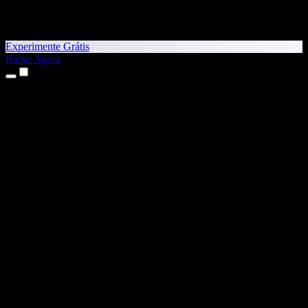
Experimente Grátis
Baixe Agora
Produtos
Texto para Fala
Apps para iPhone e iPad
App para Android
Extensão para Chrome
Extensão para Edge
App Web
App para Mac
App para Windows