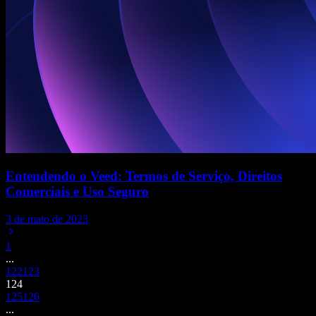
Entendendo o Veed: Termos de Serviço, Direitos
Comerciais e Uso Seguro
3 de maio de 2023
1
...
122
123
124
125
126
...