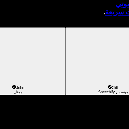
صوتي
ت سريعة
.
John
Cliff
مؤسس Speechify
ممثل