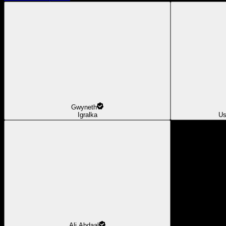
Gwyneth
Igralka
Us
Ali Abdaal