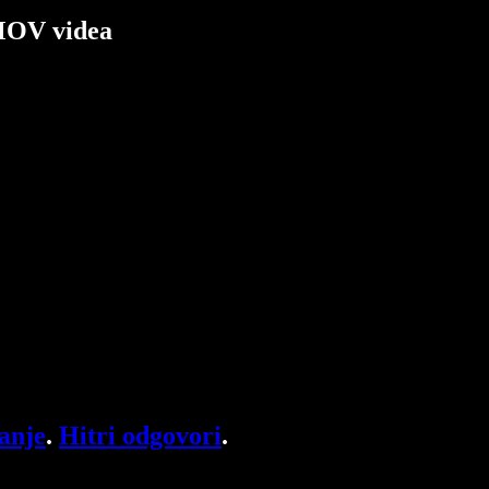
 MOV videa
anje
.
Hitri odgovori
.