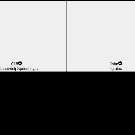
Cliff
John
tanovitelj Speechifyja
Igralec