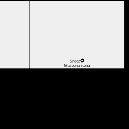
Snoop
Glasbena ikona