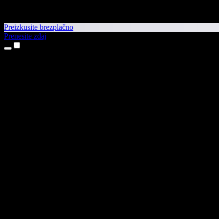
Preizkusite brezplačno
Prenesite zdaj
Izdelki
Pretvorba besedila v govor
Aplikaciji za iPhone in iPad
Aplikacija za Android
Razširitev za Chrome
Razširitev za Edge
Spletna aplikacija
Aplikacija za Mac
Aplikacija za Windows