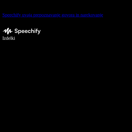
Speechify uvaja prepoznavanje govora in narekovanje
Pišite 5× hitreje z narekovanjem
Izdelki
Več o tem