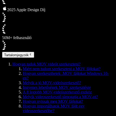
2025 Apple Design Díj
50M+ felhasználó
Tartalomjegyzék
Hogyan tudok MOV videót szerkeszteni?
Miért nem tudom szerkeszteni a MOV fájlokat?
Hogyan szerkeszthetek .MOV fájlokat Windows 10-
en?
Melyik a jó MOV-videószerkesztő?
Ingyenes lehetőségek MOV szerkesztésre
A 8 legjobb MOV-videószerkesztő eszköz
Melyik videoszerkesztő támogatja a MOV-ot?
Hogyan nyissak meg MOV fájlokat?
Hogyan importálhatok MOV fájlt egy
videoszerkesztőbe?