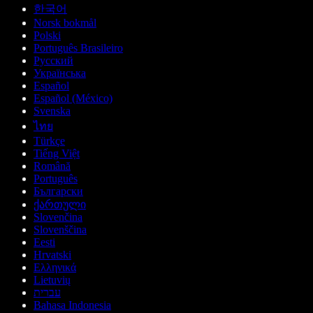
한국어
Norsk bokmål
Polski
Português Brasileiro
Русский
Українська
Español
Español (México)
Svenska
ไทย
Türkçe
Tiếng Việt
Română
Português
Български
ქართული
Slovenčina
Slovenščina
Eesti
Hrvatski
Ελληνικά
Lietuvių
עברית
Bahasa Indonesia