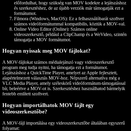
előfordulhat, hogy szükség van MOV kodekre a lejátszáshoz
és szerkesztéshez, de az újabb verziók már támogatják ezt a
formátumot.
Filmora (Windows, MacOS)
: Ez a felhasználóbarát szoftver
számos videóformátummal kompatibilis, köztük a MOV-val.
Online Video Editor (Online)
: Számos online
videoszerkesztő, például a ClipChamp és a WeVideo, szintén
támogatja a MOV formátumot.
Hogyan nyissak meg MOV fájlokat?
A MOV-fájlokat számos médialejátszó vagy videoszerkesztő
program meg tudja nyitni, ha támogatja ezt a formátumot.
Lejátszáshoz a QuickTime Player, amelyet az Apple fejlesztett,
alapértelmezett választás MOV-hoz. Népszerű alternatíva még a
VLC Media Player, amely széleskörű videóformátum-támogatással
bír, beleértve a MOV-ot is. Szerkesztéshez használhatod bármelyik
fentebb említett szoftvert.
Hogyan importálhatok MOV fájlt egy
videoszerkesztőbe?
A MOV-fájl importálása egy videoszerkesztőbe általában egyszerű
folyamat: