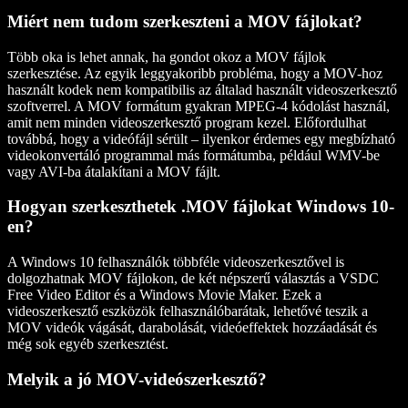
Miért nem tudom szerkeszteni a MOV fájlokat?
Több oka is lehet annak, ha gondot okoz a MOV fájlok
szerkesztése. Az egyik leggyakoribb probléma, hogy a MOV-hoz
használt kodek nem kompatibilis az általad használt videoszerkesztő
szoftverrel. A MOV formátum gyakran MPEG-4 kódolást használ,
amit nem minden videoszerkesztő program kezel. Előfordulhat
továbbá, hogy a videófájl sérült – ilyenkor érdemes egy megbízható
videokonvertáló programmal más formátumba, például WMV-be
vagy AVI-ba átalakítani a MOV fájlt.
Hogyan szerkeszthetek .MOV fájlokat Windows 10-
en?
A Windows 10 felhasználók többféle videoszerkesztővel is
dolgozhatnak MOV fájlokon, de két népszerű választás a VSDC
Free Video Editor és a Windows Movie Maker. Ezek a
videoszerkesztő eszközök felhasználóbarátak, lehetővé teszik a
MOV videók vágását, darabolását, videóeffektek hozzáadását és
még sok egyéb szerkesztést.
Melyik a jó MOV-videószerkesztő?