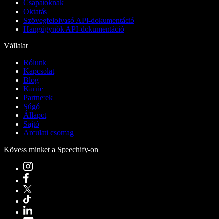
Csapatoknak
Oktatás
Szövegfelolvasó API-dokumentáció
Hangügynök API-dokumentáció
Vállalat
Rólunk
Kapcsolat
Blog
Karrier
Partnerek
Súgó
Állapot
Sajtó
Arculati csomag
Kövess minket a Speechify-on