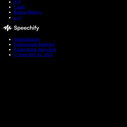
বাংলা
Català
Bahasa Melayu
اردو
Sütibeállítások
Felhasználási feltételek
Adatvédelmi irányelvek
© Speechify Inc 2026