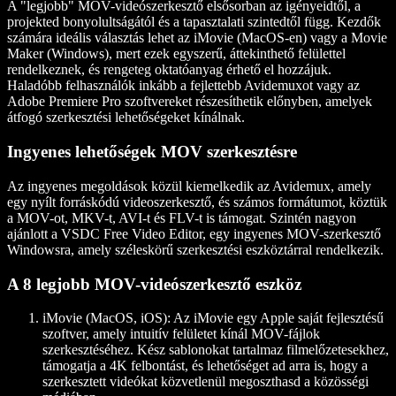
A "legjobb" MOV-videószerkesztő elsősorban az igényeidtől, a
projekted bonyolultságától és a tapasztalati szintedtől függ. Kezdők
számára ideális választás lehet az iMovie (MacOS-en) vagy a Movie
Maker (Windows), mert ezek egyszerű, áttekinthető felülettel
rendelkeznek, és rengeteg oktatóanyag érhető el hozzájuk.
Haladóbb felhasználók inkább a fejlettebb Avidemuxot vagy az
Adobe Premiere Pro szoftvereket részesíthetik előnyben, amelyek
átfogó szerkesztési lehetőségeket kínálnak.
Ingyenes lehetőségek MOV szerkesztésre
Az ingyenes megoldások közül kiemelkedik az Avidemux, amely
egy nyílt forráskódú videoszerkesztő, és számos formátumot, köztük
a MOV-ot, MKV-t, AVI-t és FLV-t is támogat. Szintén nagyon
ajánlott a VSDC Free Video Editor, egy ingyenes MOV-szerkesztő
Windowsra, amely széleskörű szerkesztési eszköztárral rendelkezik.
A 8 legjobb MOV-videószerkesztő eszköz
iMovie (MacOS, iOS)
: Az iMovie egy Apple saját fejlesztésű
szoftver, amely intuitív felületet kínál MOV-fájlok
szerkesztéséhez. Kész sablonokat tartalmaz filmelőzetesekhez,
támogatja a 4K felbontást, és lehetőséget ad arra is, hogy a
szerkesztett videókat közvetlenül megoszthasd a közösségi