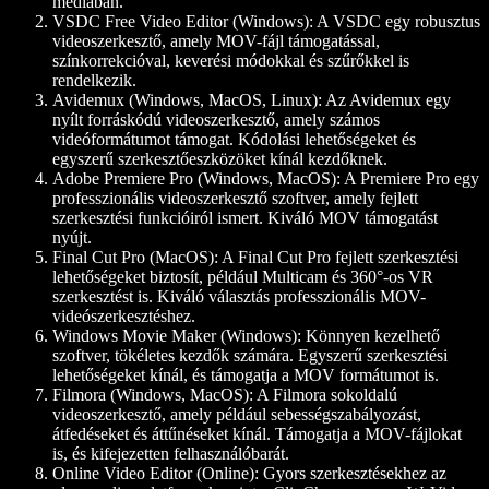
médiában.
VSDC Free Video Editor (Windows)
: A VSDC egy robusztus
videoszerkesztő, amely MOV-fájl támogatással,
színkorrekcióval, keverési módokkal és szűrőkkel is
rendelkezik.
Avidemux (Windows, MacOS, Linux)
: Az Avidemux egy
nyílt forráskódú videoszerkesztő, amely számos
videóformátumot támogat. Kódolási lehetőségeket és
egyszerű szerkesztőeszközöket kínál kezdőknek.
Adobe Premiere Pro (Windows, MacOS)
: A Premiere Pro egy
professzionális videoszerkesztő szoftver, amely fejlett
szerkesztési funkcióiról ismert. Kiváló MOV támogatást
nyújt.
Final Cut Pro (MacOS)
: A Final Cut Pro fejlett szerkesztési
lehetőségeket biztosít, például Multicam és 360°-os VR
szerkesztést is. Kiváló választás professzionális MOV-
videószerkesztéshez.
Windows Movie Maker (Windows)
: Könnyen kezelhető
szoftver, tökéletes kezdők számára. Egyszerű szerkesztési
lehetőségeket kínál, és támogatja a MOV formátumot is.
Filmora (Windows, MacOS)
: A Filmora sokoldalú
videoszerkesztő, amely például sebességszabályozást,
átfedéseket és áttűnéseket kínál. Támogatja a MOV-fájlokat
is, és kifejezetten felhasználóbarát.
Online Video Editor (Online)
: Gyors szerkesztésekhez az