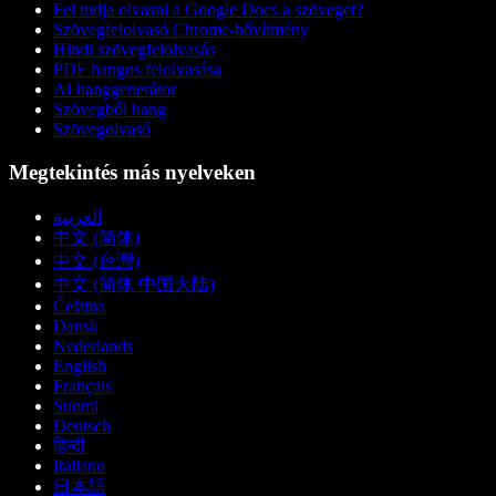
Fel tudja olvasni a Google Docs a szöveget?
Szövegfelolvasó Chrome-bővítmény
Hindi szövegfelolvasás
PDF hangos felolvasása
AI hanggenerátor
Szövegből hang
Szövegolvasó
Megtekintés más nyelveken
العربية
中文 (简体)
中文 (台灣)
中文 (简体 中国大陆)
Čeština
Dansk
Nederlands
English
Français
Suomi
Deutsch
हिन्दी
Italiano
日本語