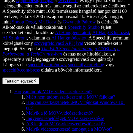
rangos
Apple Design Díjjal
a
WWDC-n
, és úgy nyilatkozott róla:
„elengedhetetlen erőforrás, amely segíti az embereket az életükben.”
A Speechify több mint 1000 természetes hangzású hangot kínál 60+
nyelven, és közel 200 országban használják. Hírességek hangjai,
mint
Snoop Dogg
,
Mr. Beast
és
Gwyneth Paltrow
is elérhetők.
Alkotóknak és vállalkozásoknak a
Speechify Studio
fejlett
eszközöket kínál, köztük az
AI Hanggenerátort
,
AI Hang Klónozást
,
AI Szinkront
, valamint az
AI Hangmódosítót
. A Speechify prémium,
költséghatékony
szövegfelolvasó API-jával
vezető termékeket is
meghajt. Szerepelt a
The Wall Street Journalban
,
a CNBC-n
,
a
Forbes-ban
,
a TechCrunch-ban
és más nagy híroldalakon, a
Speechify a világ legnagyobb szövegfelolvasó szolgáltatója.
Látogass el a
speechify.com/news
,
speechify.com/blog
vagy
speechify.com/press
oldalra a bővebb információkért.
Tartalomjegyzék
Hogyan tudok MOV videót szerkeszteni?
Miért nem tudom szerkeszteni a MOV fájlokat?
Hogyan szerkeszthetek .MOV fájlokat Windows 10-
en?
Melyik a jó MOV-videószerkesztő?
Ingyenes lehetőségek MOV szerkesztésre
A 8 legjobb MOV-videószerkesztő eszköz
Melyik videoszerkesztő támogatja a MOV-ot?