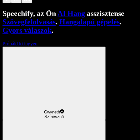
Speechify, az Ön
AI Hang
asszisztense
Szövegfelolvasás
.
Hangalapú gépelés
.
Gyors válaszok
.
Próbáld ki ingyen
Gwyneth
Színésznő