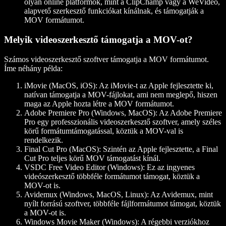
olyan online platformok, mint a ClipChamp vagy a WeVideo,
alapvető szerkesztő funkciókat kínálnak, és támogatják a
MOV formátumot.
Melyik videoszerkesztő támogatja a MOV-ot?
Számos videoszerkesztő szoftver támogatja a MOV formátumot.
Íme néhány példa:
iMovie (MacOS, iOS)
: Az iMovie-t az Apple fejlesztette ki,
natívan támogatja a MOV-fájlokat, ami nem meglepő, hiszen
maga az Apple hozta létre a MOV formátumot.
Adobe Premiere Pro (Windows, MacOS)
: Az Adobe Premiere
Pro egy professzionális videoszerkesztő szoftver, amely széles
körű formátumtámogatással, köztük a MOV-val is
rendelkezik.
Final Cut Pro (MacOS)
: Szintén az Apple fejlesztette, a Final
Cut Pro teljes körű MOV támogatást kínál.
VSDC Free Video Editor (Windows)
: Ez az ingyenes
videószerkesztő többféle formátumot támogat, köztük a
MOV-ot is.
Avidemux (Windows, MacOS, Linux)
: Az Avidemux, mint
nyílt forrású szoftver, többféle fájlformátumot támogat, köztük
a MOV-ot is.
Windows Movie Maker (Windows)
: A régebbi verziókhoz