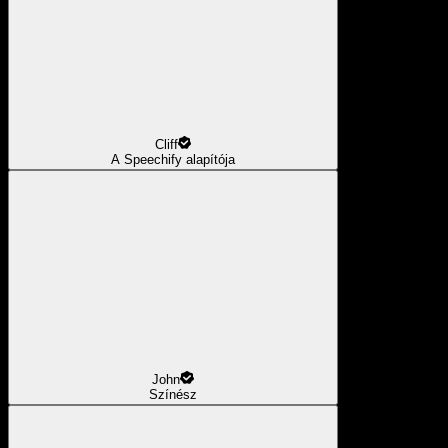
Cliff
A Speechify alapítója
John
Színész