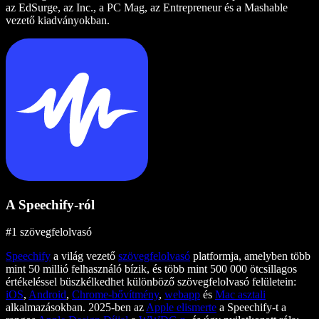
az EdSurge, az Inc., a PC Mag, az Entrepreneur és a Mashable
vezető kiadványokban.
A Speechify-ról
#1 szövegfelolvasó
Speechify
a világ vezető
szövegfelolvasó
platformja, amelyben több
mint 50 millió felhasználó bízik, és több mint 500 000 ötcsillagos
értékeléssel büszkélkedhet különböző szövegfelolvasó felületein:
iOS
,
Android
,
Chrome-bővítmény
,
webapp
és
Mac asztali
alkalmazásokban. 2025-ben az
Apple elismerte
a Speechify-t a