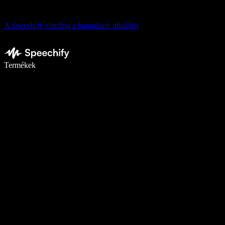
A Speechify elindítja a hangalapú diktálást
Írj akár ötször gyorsabban diktálással
Termékek
Tudj meg többet