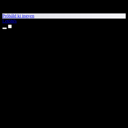
Próbáld ki ingyen
Letöltés
Termékek
Szövegfelolvasás
iPhone és iPad alkalmazások
Android alkalmazás
Chrome-bővítmény
Edge-bővítmény
Webalkalmazás
Mac alkalmazás
Windows alkalmazás