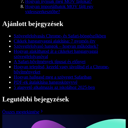
Hogyan nyissak meg MOV fájlokat?
Hogyan importálhatok MOV fájlt egy
videoszerkesztőbe?
Ajánlott bejegyzések
Szövegfelolvasás Chrome- és Safari-böngészőkben
Cikkek hanganyaggá alakítása: 7 nyomós érv
Szövegfelolvasó hangok – hogyan működnek?
Hogyan alakíthatod át a cikkeket hanganyaggá
szövegfelolvasóval
A Safari-bővítmények típusai és előnyei
Hogyan telepítsd, kezeld vagy távolítsd el a Chrome-
bővítményeket
Hogyan hallgasd meg a szöveget Safariban
PDF-ek átalakítása hangoskönyvvé
5 alapvető alkalmazás az iskolához 2025-ben
Legutóbbi bejegyzések
Összes megtekintése