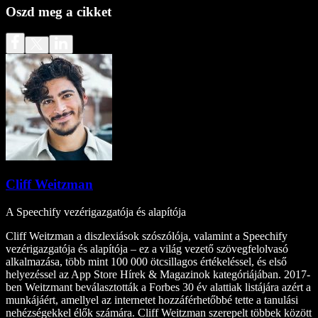
Oszd meg a cikket
Cliff Weitzman
A Speechify vezérigazgatója és alapítója
Cliff Weitzman a diszlexiások szószólója, valamint a Speechify
vezérigazgatója és alapítója – ez a világ vezető szövegfelolvasó
alkalmazása, több mint 100 000 ötcsillagos értékeléssel, és első
helyezéssel az App Store Hírek & Magazinok kategóriájában. 2017-
ben Weitzmant beválasztották a Forbes 30 év alattiak listájára azért a
munkájáért, amellyel az internetet hozzáférhetőbbé tette a tanulási
nehézségekkel élők számára. Cliff Weitzman szerepelt többek között