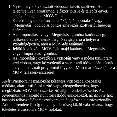
Nyisd meg a kiválasztott videoszerkesztő szoftvert. Ha nincs
telepítve ilyen programod, először tölts le és telepíts egyet,
amely támogatja a MOV-fájlokat.
Keresd meg a menüsorban a "Fájl", "Importálás" vagy
"Megnyitás" opciót. A pontos elnevezés szoftvertől függően
eltérhet.
Az "Importálás" vagy "Megnyitás" gombra kattintva egy
fájlkezelő ablak jelenik meg. Navigálj arra a helyre a
számítógépeden, ahol a MOV-fájl található.
Jelöld ki a kívánt MOV-fájlt, majd kattints a "Megnyitás"
vagy "Importálás" gombra.
Az importálást követően a videófájl vagy a média bin/library
szekcióban, vagy közvetlenül a szerkesztő idővonalán jelenik
meg – a használt programtól függően. Most már készen állsz a
MOV-fájl szerkesztésére!
Akár iPhone-felhasználóként készítesz videókat a közösségi
médiára, akár profi filmkészítő vagy, elengedhetetlen, hogy
megbízható MOV-videószerkesztő álljon rendelkezésedre. Az
Avidemuxhoz hasonló nyílt forráskódú eszközöktől, az iMovie-hoz
hasonló felhasználóbarát szoftvereken át egészen a professzionális
Adobe Premiere Pro-ig rengeteg lehetőség közül választhatsz, hogy
tökéletesre csiszold a MOV-fájlokat.