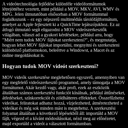
A videótechnológia fejlődése különféle videóformátumok
létrejöttéhez vezetett, mint például a MOV, MKV, AVI, WMV és
MPG. Jelen útmutatóban elsősorban a MOV formátummal
foglalkozunk – ez egy népszerű multimédiás tárolófájlformátum,
amelyet az Apple fejlesztett ki a QuickTime lejátszójukhoz. Ez az
átfogó útmutató segít eligazodni a MOV videószerkesztők
világában, választ ad a gyakori kérdésekre, például arra, hogy
"Miért nem tudok MOV fájlokat szerkeszteni?", és megmutatja,
hogyan lehet MOV fájlokat importálni, megnyitni és szerkeszteni
különböző platformokon, beleértve a Windowst, a Macet és az
online megoldásokat is.
Hogyan tudok MOV videót szerkeszteni?
MOV videók szerkesztése meglehetősen egyszerű, amennyiben van
egy megfelelő videószerkesztő programod, amely támogatja a MOV
formátumot. Akár kezdő vagy, akár profi, ezek az eszközök
általában számos szerkesztési funkciót kínálnak, például áttűnéseket,
átfedéseket, színkorrekciót és zöldhátteres effekteket. Összefűzhetsz
videókat, feliratokat adhatsz hozzá, vízjelezheted, átméretezheted a
videókat és még sok minden mást is megtehetsz. A szerkesztési
folyamat általában a következő lépésekből áll: importáld a MOV
fájlt, végezd el a kívánt módosításokat, nézd meg az előnézetet,
majd exportáld a videót a választott formátumban.