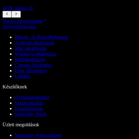
2026. május 22.
2
Összes megtekintése
Szövegfelolvasás
iPhone- és iPad-alkalmazás
Android-alkalmazás
Mac-alkalmazás
Windows-alkalmazás
Webalkalmazás
Chrome-bővítmény
Edge-bővítmény
Letöltés
Készítőknek
AI hanggenerátor
Szinkronizálás
Hangklónozás
Speechify Work
Üzleti megoldások
Speechify fejlesztőknek