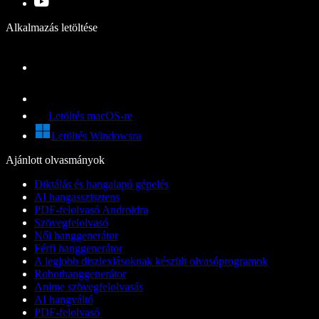
Alkalmazás letöltése
Letöltés macOS-re
Letöltés Windowsra
Ajánlott olvasmányok
Diktálás és hangalapú gépelés
AI hangasszisztens
PDF-felolvasó Androidra
Szövegfelolvasó
Női hanggenerátor
Férfi hanggenerátor
A legjobb diszlexiásoknak készült olvasóprogramok
Robothanggenerátor
Anime szövegfelolvasás
AI hangváltó
PDF-felolvasó