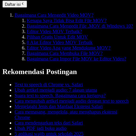
Daftar isi
Bagaimana Cara Mengedit Video MOV?
Kenapa Saya Tidak Bisa Edit File MOV?
Bagaimana Cara Mengedit File .MOV di Windows 10?
Editor Video MOV Terbaik?
Pilihan Gratis Untuk Edit MOV
8 Alat Editor Video MOV Terbaik
Editor Video Apa yang Mendukung MOV?
Bagaimana Cara Membuka File MOV?
Bagaimana Cara Impor File MOV ke Editor Video?
Rekomendasi Postingan
Text to speech di Chrome vs. Safari
Ubah artikel menjadi audio: 7 alasan utama
Suara text to speech. Bagaimana cara kerjanya?
Cara mengubah artikel menjadi audio dengan text to speech
Menjelajahi Jenis dan Manfaat Ekstensi Safari
Cara memasang, mengelola, atau menghapus ekstensi
Chrome
Cara mendengarkan teks dari Safari
Ubah PDF jadi buku audio
5 aplikasi wajib untuk sekolah 2025