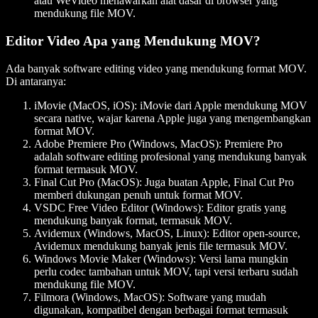
atau WeVideo menawarkan alat dasar di browser yang
mendukung file MOV.
Editor Video Apa yang Mendukung MOV?
Ada banyak software editing video yang mendukung format MOV.
Di antaranya:
iMovie (MacOS, iOS)
: iMovie dari Apple mendukung MOV
secara native, wajar karena Apple juga yang mengembangkan
format MOV.
Adobe Premiere Pro (Windows, MacOS)
: Premiere Pro
adalah software editing profesional yang mendukung banyak
format termasuk MOV.
Final Cut Pro (MacOS)
: Juga buatan Apple, Final Cut Pro
memberi dukungan penuh untuk format MOV.
VSDC Free Video Editor (Windows)
: Editor gratis yang
mendukung banyak format, termasuk MOV.
Avidemux (Windows, MacOS, Linux)
: Editor open-source,
Avidemux mendukung banyak jenis file termasuk MOV.
Windows Movie Maker (Windows)
: Versi lama mungkin
perlu codec tambahan untuk MOV, tapi versi terbaru sudah
mendukung file MOV.
Filmora (Windows, MacOS)
: Software yang mudah
digunakan, kompatibel dengan berbagai format termasuk