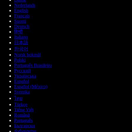
Nederlands
English
Français
Suomi
Deutsch
हिन्दी
Italiano
日本語
한국어
Norsk bokmål
Polski
Português Brasileiro
Русский
Українська
Español
Español (México)
Svenska
ไทย
Türkçe
Tiếng Việt
Română
Português
Български
ქართული