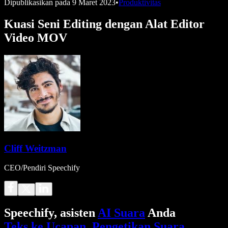
Dipublikasikan pada
9 Maret 2023
•
Produktivitas
Kuasi Seni Editing dengan Alat Editor
Video MOV
Cliff Weitzman
CEO/Pendiri Speechify
Speechify, asisten
AI Suara
Anda
Teks ke Ucapan
.
Pengetikan Suara
.