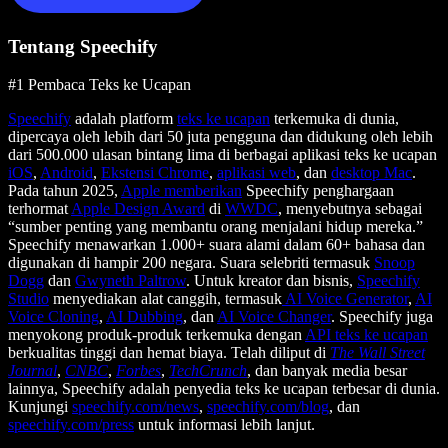
Tentang Speechify
#1 Pembaca Teks ke Ucapan
Speechify
adalah platform
teks ke ucapan
terkemuka di dunia,
dipercaya oleh lebih dari 50 juta pengguna dan didukung oleh lebih
dari 500.000 ulasan bintang lima di berbagai aplikasi teks ke ucapan
iOS
,
Android
,
Ekstensi Chrome
,
aplikasi web
, dan
desktop Mac
.
Pada tahun 2025,
Apple memberikan
Speechify penghargaan
terhormat
Apple Design Award
di
WWDC
, menyebutnya sebagai
“sumber penting yang membantu orang menjalani hidup mereka.”
Speechify menawarkan 1.000+ suara alami dalam 60+ bahasa dan
digunakan di hampir 200 negara. Suara selebriti termasuk
Snoop
Dogg
dan
Gwyneth Paltrow
. Untuk kreator dan bisnis,
Speechify
Studio
menyediakan alat canggih, termasuk
AI Voice Generator
,
AI
Voice Cloning
,
AI Dubbing
, dan
AI Voice Changer
. Speechify juga
menyokong produk-produk terkemuka dengan
API teks ke ucapan
berkualitas tinggi dan hemat biaya. Telah diliput di
The Wall Street
Journal
,
CNBC
,
Forbes
,
TechCrunch
, dan banyak media besar
lainnya, Speechify adalah penyedia teks ke ucapan terbesar di dunia.
Kunjungi
speechify.com/news
,
speechify.com/blog
, dan
speechify.com/press
untuk informasi lebih lanjut.