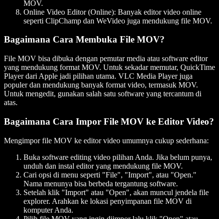
MOV.
Online Video Editor (Online)
: Banyak editor video online
seperti ClipChamp dan WeVideo juga mendukung file MOV.
Bagaimana Cara Membuka File MOV?
File MOV bisa dibuka dengan pemutar media atau software editor
yang mendukung format MOV. Untuk sekadar memutar, QuickTime
Player dari Apple jadi pilihan utama. VLC Media Player juga
populer dan mendukung banyak format video, termasuk MOV.
Untuk mengedit, gunakan salah satu software yang tercantum di
atas.
Bagaimana Cara Impor File MOV ke Editor Video?
Mengimpor file MOV ke editor video umumnya cukup sederhana:
Buka software editing video pilihan Anda. Jika belum punya,
unduh dan instal editor yang mendukung file MOV.
Cari opsi di menu seperti "File", "Import", atau "Open."
Nama menunya bisa berbeda tergantung software.
Setelah klik "Import" atau "Open", akan muncul jendela file
explorer. Arahkan ke lokasi penyimpanan file MOV di
komputer Anda.
Pilih file MOV yang ingin diimpor lalu klik "Open" atau