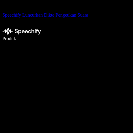
Speechify Luncurkan Dikte Pengetikan Suara
Menulis 5× lebih cepat dengan dikte suara
Produk
Pelajari lebih lanjut