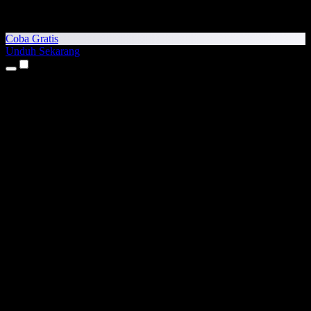
Coba Gratis
Unduh Sekarang
Produk
Teks ke Suara
Aplikasi iPhone & iPad
Aplikasi Android
Ekstensi Chrome
Ekstensi Edge
Aplikasi Web
Aplikasi Mac
Aplikasi Windows