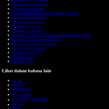
Generator Suara Wanita
Generator Suara Pria
Program Membaca untuk Disleksia Terbaik
Generator Suara Robot
Teks ke Suara Anime
Pengubah Suara AI
Pembaca Audio PDF
Bisakah Google Docs Membacakannya untuk Saya
Ekstensi Chrome Teks ke Suara
Teks ke Suara Bahasa Hindi
PDF Dibacakan Keras
Generator Suara AI
Teks ke Suara
Pembaca Teks
Lihat dalam bahasa lain
العربية
Magyar
中文 (简体)
中文 (台灣)
中文 (简体 中国大陆)
Čeština
Dansk