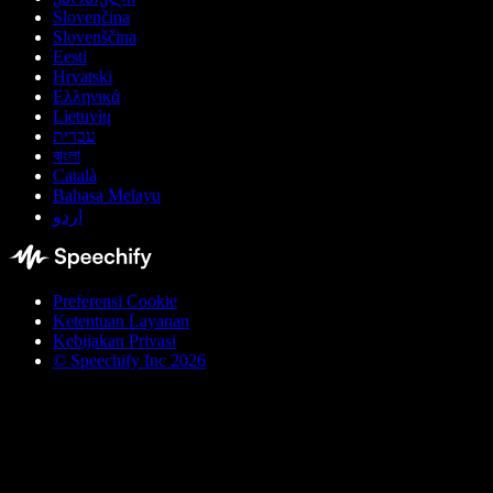
Slovenčina
Slovenščina
Eesti
Hrvatski
Ελληνικά
Lietuvių
עברית
বাংলা
Català
Bahasa Melayu
اردو
Preferensi Cookie
Ketentuan Layanan
Kebijakan Privasi
© Speechify Inc 2026