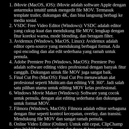
iMovie (MacOS, iOS)
: iMovie adalah software Apple dengan
antarmuka intuitif untuk mengedit file MOV. Termasuk
template trailer, dukungan 4K, dan bisa langsung berbagi ke
media sosial.
VSDC Free Video Editor (Windows)
: VSDC adalah editor
yang cukup kuat dan mendukung file MOV, lengkap dengan
fitur koreksi warna, mode blending, dan beragam filter.
Avidemux (Windows, MacOS, Linux)
: Avidemux adalah
editor open-source yang mendukung berbagai format. Ada
opsi encoding dan alat edit sederhana yang ramah untuk
pemula.
Adobe Premiere Pro (Windows, MacOS)
: Premiere Pro
adalah software editing video profesional dengan banyak fitur
canggih. Dukungan untuk file MOV juga sangat baik.
Final Cut Pro (MacOS)
: Final Cut Pro menawarkan alat
profesional seperti Multicam dan editing VR 360°. Jadi salah
satu pilihan utama untuk editing MOV kelas profesional.
Windows Movie Maker (Windows)
: Software yang cocok
untuk pemula, dengan alat editing sederhana dan dukungan
untuk format MOV.
Filmora (Windows, MacOS)
: Filmora adalah editor serbaguna
dengan fitur seperti kontrol kecepatan, overlay, dan transisi.
Mendukung file MOV dan sangat ramah pemula.
Online Video Editor (Online)
: Untuk edit cepat, ClipChamp