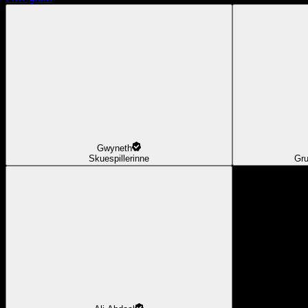
Gwyneth
Skuespillerinne
Gru