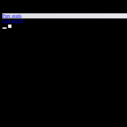
Prøv gratis
Last ned nå
Produkter
Tekst til tale
iPhone- og iPad-apper
Android-app
Chrome-utvidelse
Edge-utvidelse
Nettapp
Mac-app
Windows-app