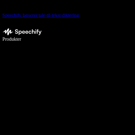
Speechify lanserer tale-til-tekst-diktering
Skriv 5× raskere med diktering
Produkter
Les mer