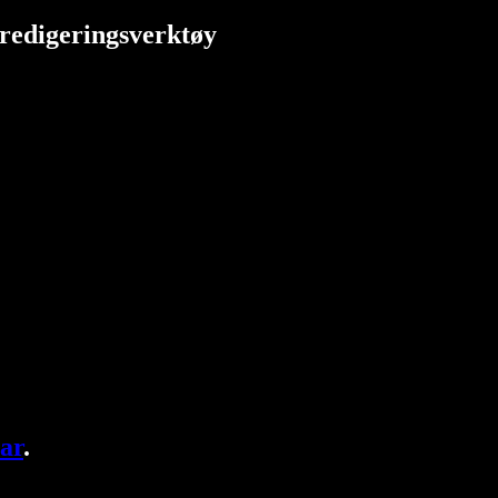
redigeringsverktøy
ar
.