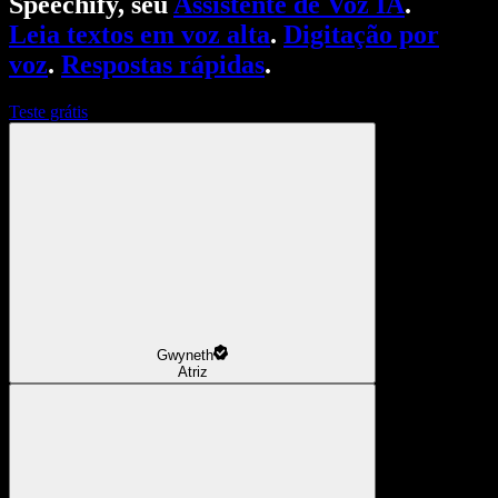
Speechify, seu
Assistente de Voz IA
.
Leia textos em voz alta
.
Digitação por
voz
.
Respostas rápidas
.
Teste grátis
Gwyneth
Atriz