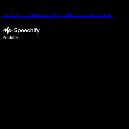
Speechify está lançando a digitação por voz com transcrição
Escreva 5× mais rápido com a digitação por voz
Produtos
Saiba mais