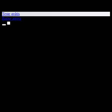
Teste grátis
Baixe agora
Produtos
Leitura em voz alta
Apps para iPhone e iPad
App para Android
Extensão para Chrome
Extensão para Edge
App Web
App para Mac
App para Windows