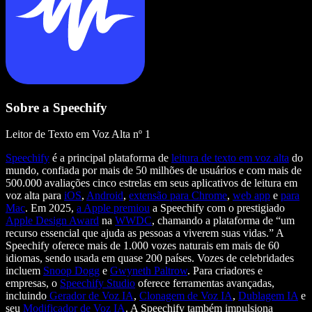
Sobre a Speechify
Leitor de Texto em Voz Alta nº 1
Speechify
é a principal plataforma de
leitura de texto em voz alta
do
mundo, confiada por mais de 50 milhões de usuários e com mais de
500.000 avaliações cinco estrelas em seus aplicativos de leitura em
voz alta para
iOS
,
Android
,
extensão para Chrome
,
web app
e
para
Mac
. Em 2025,
a Apple premiou
a Speechify com o prestigiado
Apple Design Award
na
WWDC
, chamando a plataforma de “um
recurso essencial que ajuda as pessoas a viverem suas vidas.” A
Speechify oferece mais de 1.000 vozes naturais em mais de 60
idiomas, sendo usada em quase 200 países. Vozes de celebridades
incluem
Snoop Dogg
e
Gwyneth Paltrow
. Para criadores e
empresas, o
Speechify Studio
oferece ferramentas avançadas,
incluindo
Gerador de Voz IA
,
Clonagem de Voz IA
,
Dublagem IA
e
seu
Modificador de Voz IA
. A Speechify também impulsiona