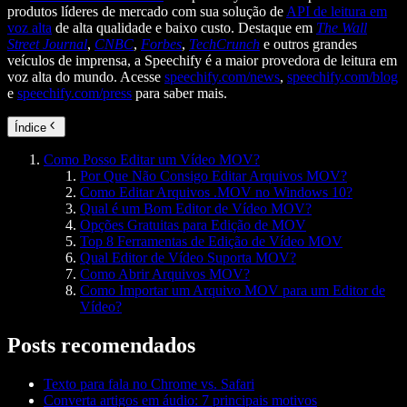
produtos líderes de mercado com sua solução de
API de leitura em
voz alta
de alta qualidade e baixo custo. Destaque em
The Wall
Street Journal
,
CNBC
,
Forbes
,
TechCrunch
e outros grandes
veículos de imprensa, a Speechify é a maior provedora de leitura em
voz alta do mundo. Acesse
speechify.com/news
,
speechify.com/blog
e
speechify.com/press
para saber mais.
Índice
Como Posso Editar um Vídeo MOV?
Por Que Não Consigo Editar Arquivos MOV?
Como Editar Arquivos .MOV no Windows 10?
Qual é um Bom Editor de Vídeo MOV?
Opções Gratuitas para Edição de MOV
Top 8 Ferramentas de Edição de Vídeo MOV
Qual Editor de Vídeo Suporta MOV?
Como Abrir Arquivos MOV?
Como Importar um Arquivo MOV para um Editor de
Vídeo?
Posts recomendados
Texto para fala no Chrome vs. Safari
Converta artigos em áudio: 7 principais motivos