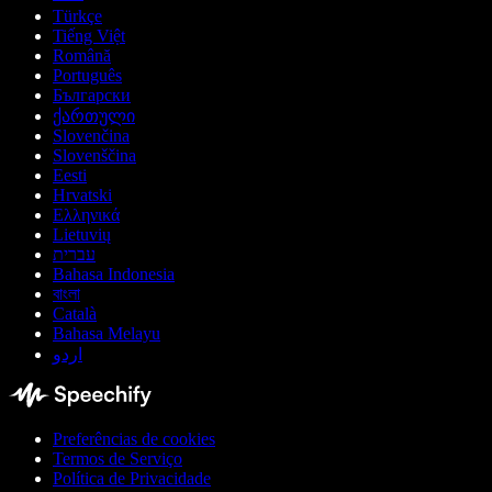
Türkçe
Tiếng Việt
Română
Português
Български
ქართული
Slovenčina
Slovenščina
Eesti
Hrvatski
Ελληνικά
Lietuvių
עברית
Bahasa Indonesia
বাংলা
Català
Bahasa Melayu
اردو
Preferências de cookies
Termos de Serviço
Política de Privacidade