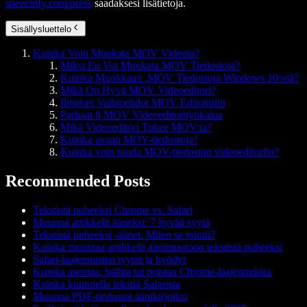
speechify.com/press
saadaksesi lisätietoja.
Sisällysluettelo
Kuinka Voin Muokata MOV Videota?
Miksi En Voi Muokata MOV Tiedostoja?
Kuinka Muokkaan .MOV Tiedostoja Windows 10:ssä?
Mikä On Hyvä MOV Videoeditori?
Ilmaiset Vaihtoehdot MOV Editointiin
Parhaat 8 MOV Videoeditorityökalua
Mikä Videoeditori Tukee MOV:ia?
Kuinka avaan MOV-tiedostoja?
Kuinka voin tuoda MOV-tiedoston videoeditoriin?
Recommended Posts
Tekstistä puheeksi Chrome vs. Safari
Muunna artikkelit ääneksi: 7 hyvää syytä
Tekstistä puheeksi -äänet. Miten se toimii?
Kuinka muuntaa artikkelit äänimuotoon tekstistä puheeksi
Safari-laajennusten tyypit ja hyödyt
Kuinka asentaa, hallita tai poistaa Chrome-laajennuksia
Kuinka kuunnella tekstiä Safarista
Muunna PDF-tiedostot äänikirjoiksi