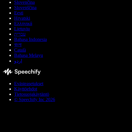
Slovenčina
Slovenščina
Eesti
Hrvatski
Ελληνικά
Lietuvių
עברית
Bahasa Indonesia
বাংলা
Català
Bahasa Melayu
اردو
Evästeasetukset
Käyttöehdot
Tietosuojakäytäntö
© Speechify Inc 2026