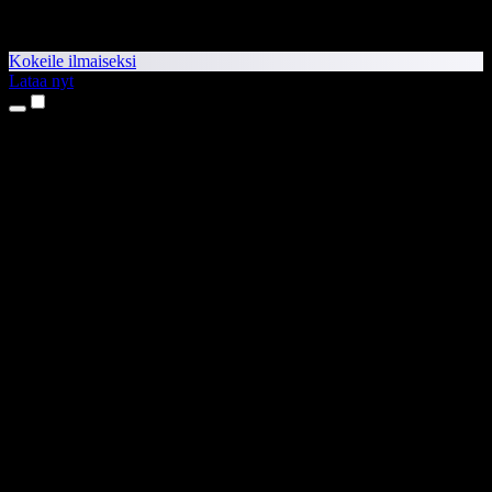
Kokeile ilmaiseksi
Lataa nyt
Tuotteet
Tekstistä puheeksi
iPhone- ja iPad-sovellukset
Android-sovellus
Chrome-laajennus
Edge-laajennus
Verkkosovellus
Mac-sovellus
Windows-sovellus