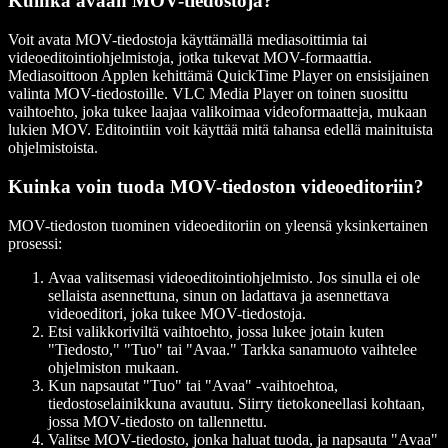
Kuinka avaan MOV-tiedostoja?
Voit avata MOV-tiedostoja käyttämällä mediasoittimia tai
videoeditointiohjelmistoja, jotka tukevat MOV-formaattia.
Mediasoittoon Applen kehittämä QuickTime Player on ensisijainen
valinta MOV-tiedostoille. VLC Media Player on toinen suosittu
vaihtoehto, joka tukee laajaa valikoimaa videoformaatteja, mukaan
lukien MOV. Editointiin voit käyttää mitä tahansa edellä mainituista
ohjelmistoista.
Kuinka voin tuoda MOV-tiedoston videoeditoriin?
MOV-tiedoston tuominen videoeditoriin on yleensä yksinkertainen
prosessi:
Avaa valitsemasi videoeditointiohjelmisto. Jos sinulla ei ole
sellaista asennettuna, sinun on ladattava ja asennettava
videoeditori, joka tukee MOV-tiedostoja.
Etsi valikkoriviltä vaihtoehto, jossa lukee jotain kuten
"Tiedosto," "Tuo" tai "Avaa." Tarkka sanamuoto vaihtelee
ohjelmiston mukaan.
Kun napsautat "Tuo" tai "Avaa" -vaihtoehtoa,
tiedostoselainikkuna avautuu. Siirry tietokoneellasi kohtaan,
jossa MOV-tiedosto on tallennettu.
Valitse MOV-tiedosto, jonka haluat tuoda, ja napsauta "Avaa"