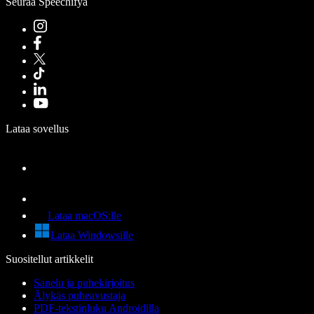
Seuraa Speechifyä
Lataa sovellus
Lataa macOS:lle
Lataa Windowsille
Suositellut artikkelit
Sanelu ja puhekirjoitus
Älykäs puheavustaja
PDF-tekstinluku Androidilla