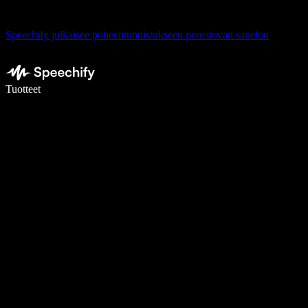
Speechify julkaisee puheentunnistukseen perustuvan sanelun
Kirjoita 5× nopeammin puheentunnistuksen avulla
Tuotteet
Lue lisää