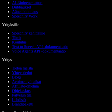
AI-äänigeneraattori
Dubbaukset
Äänen kloonaus
Speechify Work
Yrityksille
Speechify kehittäjille
Tiimit
Koulutus
Text to Speech API -dokumentaatio
Voice Agents API -dokumentaatio
Yritys
Tietoa meistä
Yhteystiedot
Blogi
Avoimet työpaikat
Affiliate-ohjelma
Ohjekeskus
Palvelun tila
Lehdistö
Brändipaketti