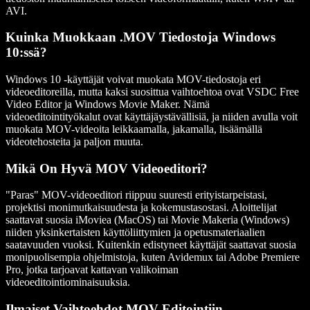
AVI.
Kuinka Muokkaan .MOV Tiedostoja Windows
10:ssä?
Windows 10 -käyttäjät voivat muokata MOV-tiedostoja eri
videoeditoreilla, mutta kaksi suosittua vaihtoehtoa ovat VSDC Free
Video Editor ja Windows Movie Maker. Nämä
videoeditointityökalut ovat käyttäjäystävällisiä, ja niiden avulla voit
muokata MOV-videoita leikkaamalla, jakamalla, lisäämällä
videotehosteita ja paljon muuta.
Mikä On Hyvä MOV Videoeditori?
"Paras" MOV-videoeditori riippuu suuresti erityistarpeistasi,
projektisi monimutkaisuudesta ja kokemustasostasi. Aloittelijat
saattavat suosia iMoviea (MacOS) tai Movie Makeria (Windows)
niiden yksinkertaisten käyttöliittymien ja opetusmateriaalien
saatavuuden vuoksi. Kuitenkin edistyneet käyttäjät saattavat suosia
monipuolisempia ohjelmistoja, kuten Avidemux tai Adobe Premiere
Pro, jotka tarjoavat kattavan valikoiman
videoeditointiominaisuuksia.
Ilmaiset Vaihtoehdot MOV Editointiin