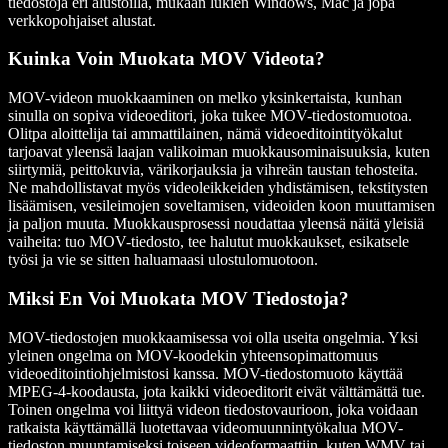
tiedostoja eri alustoilla, mukaan lukien Windows, Mac ja jopa
verkkopohjaiset alustat.
Kuinka Voin Muokata MOV Videota?
MOV-videon muokkaaminen on melko yksinkertaista, kunhan
sinulla on sopiva videoeditori, joka tukee MOV-tiedostomuotoa.
Olitpa aloittelija tai ammattilainen, nämä videoeditointityökalut
tarjoavat yleensä laajan valikoiman muokkausominaisuuksia, kuten
siirtymiä, peittokuvia, värikorjauksia ja vihreän taustan tehosteita.
Ne mahdollistavat myös videoleikkeiden yhdistämisen, tekstitysten
lisäämisen, vesileimojen soveltamisen, videoiden koon muuttamisen
ja paljon muuta. Muokkausprosessi noudattaa yleensä näitä yleisiä
vaiheita: tuo MOV-tiedosto, tee halutut muokkaukset, esikatsele
työsi ja vie se sitten haluamaasi ulostulomuotoon.
Miksi En Voi Muokata MOV Tiedostoja?
MOV-tiedostojen muokkaamisessa voi olla useita ongelmia. Yksi
yleinen ongelma on MOV-koodekin yhteensopimattomuus
videoeditointiohjelmistosi kanssa. MOV-tiedostomuoto käyttää
MPEG-4-koodausta, jota kaikki videoeditorit eivät välttämättä tue.
Toinen ongelma voi liittyä videon tiedostovaurioon, joka voidaan
ratkaista käyttämällä luotettavaa videomuunnintyökalua MOV-
tiedoston muuntamiseksi toiseen videoformaattiin, kuten WMV tai