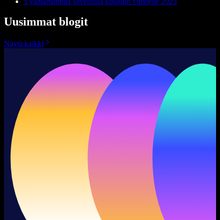
5 välttämätöntä sovellusta kouluun vuodelle 2025
Uusimmat blogit
Näytä kaikki