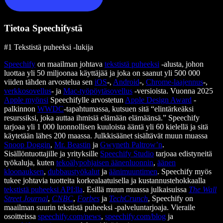
Tietoa Speechifystä
#1 Tekstistä puheeksi -lukija
Speechify
on maailman johtava
tekstistä puheeksi
-alusta, johon
luottaa yli 50 miljoonaa käyttäjää ja joka on saanut yli 500 000
viiden tähden arvostelua sen
iOS
-,
Android
-,
Chrome-laajennus
-,
verkkosovellus
- ja
Mac-työpöytäsovellus
-versioista. Vuonna 2025
Apple myönsi
Speechifylle arvostetun
Apple Design Award
-
palkinnon
WWDC
-tapahtumassa, kutsuen sitä “elintärkeäksi
resurssiksi, joka auttaa ihmisiä elämään elämäänsä.” Speechify
tarjoaa yli 1 000 luonnollisen kuuloista ääntä yli 60 kielellä ja sitä
käytetään lähes 200 maassa. Julkkisäänet sisältävät muun muassa
Snoop Doggin
,
Mr. Beastin
ja
Gwyneth Paltrow’n
.
Sisällöntuottajille ja yrityksille
Speechify Studio
tarjoaa edistyneitä
työkaluja, kuten
tekoälypohjaisen äänenluonnin
,
äänen
kloonauksen
,
dubbaustyökalut
ja
äänimuuntimen
. Speechify myös
tukee johtavia tuotteita korkealaatuisella ja kustannustehokkaalla
tekstistä puheeksi API:lla
. Esillä muun muassa julkaisuissa
The Wall
Street Journal
,
CNBC
,
Forbes
ja
TechCrunch
, Speechify on
maailman suurin tekstistä puheeksi -palveluntarjoaja. Vieraile
osoitteissa
speechify.com/news
,
speechify.com/blog
ja