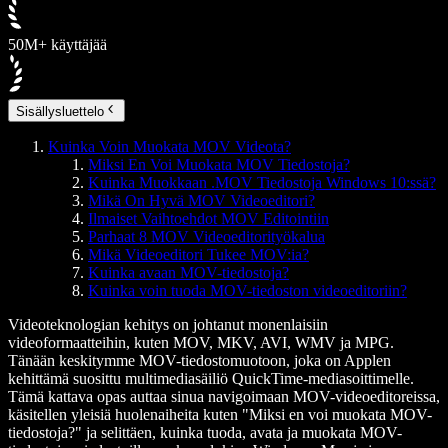
50M+ käyttäjää
Sisällysluettelo
Kuinka Voin Muokata MOV Videota?
Miksi En Voi Muokata MOV Tiedostoja?
Kuinka Muokkaan .MOV Tiedostoja Windows 10:ssä?
Mikä On Hyvä MOV Videoeditori?
Ilmaiset Vaihtoehdot MOV Editointiin
Parhaat 8 MOV Videoeditorityökalua
Mikä Videoeditori Tukee MOV:ia?
Kuinka avaan MOV-tiedostoja?
Kuinka voin tuoda MOV-tiedoston videoeditoriin?
Videoteknologian kehitys on johtanut monenlaisiin
videoformaatteihin, kuten MOV, MKV, AVI, WMV ja MPG.
Tänään keskitymme MOV-tiedostomuotoon, joka on Applen
kehittämä suosittu multimediasäiliö QuickTime-mediasoittimelle.
Tämä kattava opas auttaa sinua navigoimaan MOV-videoeditoreissa,
käsitellen yleisiä huolenaiheita kuten "Miksi en voi muokata MOV-
tiedostoja?" ja selittäen, kuinka tuoda, avata ja muokata MOV-