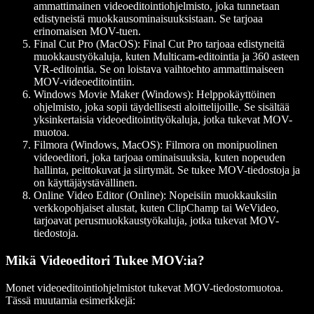
ammattimainen videoeditointiohjelmisto, joka tunnetaan
edistyneistä muokkausominaisuuksistaan. Se tarjoaa
erinomaisen MOV-tuen.
Final Cut Pro (MacOS)
: Final Cut Pro tarjoaa edistyneitä
muokkaustyökaluja, kuten Multicam-editointia ja 360 asteen
VR-editointia. Se on loistava vaihtoehto ammattimaiseen
MOV-videoeditointiin.
Windows Movie Maker (Windows)
: Helppokäyttöinen
ohjelmisto, joka sopii täydellisesti aloittelijoille. Se sisältää
yksinkertaisia videoeditointityökaluja, jotka tukevat MOV-
muotoa.
Filmora (Windows, MacOS)
: Filmora on monipuolinen
videoeditori, joka tarjoaa ominaisuuksia, kuten nopeuden
hallinta, peittokuvat ja siirtymät. Se tukee MOV-tiedostoja ja
on käyttäjäystävällinen.
Online Video Editor (Online)
: Nopeisiin muokkauksiin
verkkopohjaiset alustat, kuten ClipChamp tai WeVideo,
tarjoavat perusmuokkaustyökaluja, jotka tukevat MOV-
tiedostoja.
Mikä Videoeditori Tukee MOV:ia?
Monet videoeditointiohjelmistot tukevat MOV-tiedostomuotoa.
Tässä muutamia esimerkkejä: