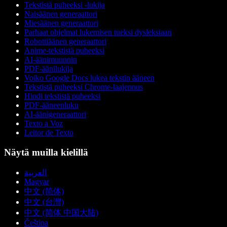
Tekstistä puheeksi -lukija
Naisäänen generaattori
Miesäänen generaattori
Parhaat ohjelmat lukemisen tueksi dysleksiaan
Robottiäänen generaattori
Anime-tekstistä puheeksi
AI-äänimuunnin
PDF-äänilukija
Voiko Google Docs lukea tekstin ääneen
Tekstistä puheeksi Chrome-laajennus
Hindi tekstistä puheeksi
PDF-ääneenluku
AI-äänigeneraattori
Texto a Voz
Leitor de Texto
Näytä muilla kielillä
العربية
Magyar
中文 (简体)
中文 (台灣)
中文 (简体 中国大陆)
Čeština