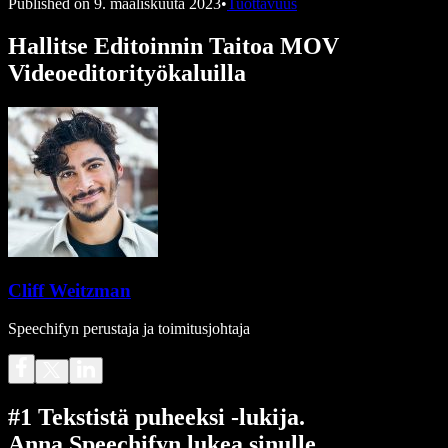
Published on
9. maaliskuuta 2023
•
Tuottavuus
Hallitse Editoinnin Taitoa MOV
Videoeditorityökaluilla
Cliff Weitzman
Speechifyn perustaja ja toimitusjohtaja
#1 Tekstistä puheeksi -lukija.
Anna Speechifyn lukea sinulle.