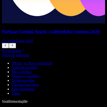
Parhaat Gemini Spark -vaihtoehdot vuonna 2026
22. toukokuuta 2026
1
Näytä kaikki
Tekstistä puheeksi
iPhone- ja iPad-sovellukset
Android-sovellus
Mac-sovellus
Windows-sovellus
Verkkosovellus
Chrome-laajennus
Edge-laajennus
Lataa
Sisällöntuottajille