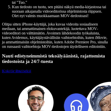
tai "Tuo."
Kun tiedosto on tuotu, sen pitäisi näkyä media-kirjastossa tai
suoraan aikajanalla videoeditorissa ohjelmistosta riippuen.
Olet nyt valmis muokkaamaan MOV-tiedostoasi!
Olitpa sitten iPhone-käyttäjä, joka kuvaa videoita sosiaaliseen
mediaan, tai ammattimainen elokuvantekijä, luotettava MOV-
videoeditori on välttämätön. Avoimen lähdekoodin työkaluista,
kuten Avidemux, käyttäjäystävällisiin vaihtoehtoihin, kuten iMovie,
ja ammattimaisiin ohjelmistoihin, kuten Adobe Premiere Pro, sinulla
on runsaasti vaihtoehtoja MOV-tiedostojen täydelliseen editointiin.
Nauti edistyneimmistä tekoälyäänistä, rajattomista
tiedostoista ja 24/7-tuesta
Kokeile ilmaiseksi