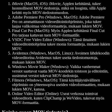
iMovie (MacOS, iOS)
: iMovie, Applen kehittämä, tukee
luonnollisesti MOV-tiedostoja, mikä on loogista, sillä Apple
kehitti myös MOV-tiedostomuodon.
Adobe Premiere Pro (Windows, MacOS)
: Adobe Premiere
Pro on ammattitason videoeditointiohjelmisto, joka tukee
laajaa valikoimaa videoformaatteja, mukaan lukien MOV.
Final Cut Pro (MacOS)
: Myös Applen kehittämä Final Cut
Pro tarjoaa kattavan tuen MOV-formaatille.
VSDC Free Video Editor (Windows)
: Tämä ilmainen
videoeditointiohjelma tukee monia formaatteja, mukaan lukien
MOV.
Avidemux (Windows, MacOS, Linux)
: Avoimen lähdekoodin
videoeditorina Avidemux tukee useita tiedostomuotoja,
mukaan lukien MOV.
Windows Movie Maker (Windows)
: Vaikka vanhemmat
versiot saattavat vaatia MOV-koodekin toistoon ja editointiin,
uusimmat versiot tukevat MOV-tiedostoja.
Filmora (Windows, MacOS)
: Tämä käyttäjäystävällinen
ohjelmisto on yhteensopiva useiden videoformaattien, mukaan
lukien MOV, kanssa.
Online Video Editor (Online)
: Useat verkossa toimivat
videoeditorit, kuten ClipChamp ja WeVideo, tukevat myös
MOV-formaattia.