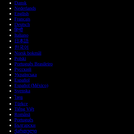
Dansk
Nederlands
English
Français
Deutsch
हिन्दी
Italiano
日本語
한국어
Norsk bokmål
Polski
Português Brasileiro
Русский
Українська
Español
Español (México)
Svenska
ไทย
Türkçe
Tiếng Việt
Română
Português
Български
ქართული