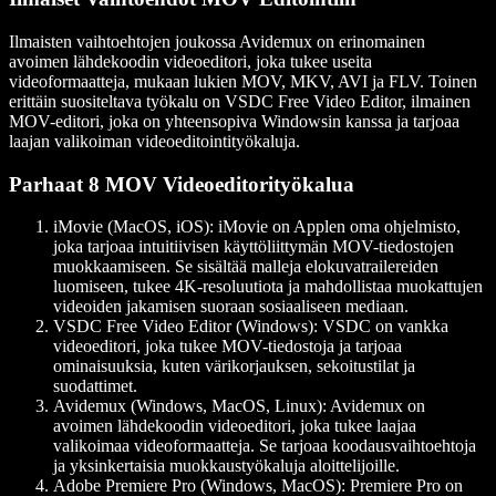
Ilmaisten vaihtoehtojen joukossa Avidemux on erinomainen
avoimen lähdekoodin videoeditori, joka tukee useita
videoformaatteja, mukaan lukien MOV, MKV, AVI ja FLV. Toinen
erittäin suositeltava työkalu on VSDC Free Video Editor, ilmainen
MOV-editori, joka on yhteensopiva Windowsin kanssa ja tarjoaa
laajan valikoiman videoeditointityökaluja.
Parhaat 8 MOV Videoeditorityökalua
iMovie (MacOS, iOS)
: iMovie on Applen oma ohjelmisto,
joka tarjoaa intuitiivisen käyttöliittymän MOV-tiedostojen
muokkaamiseen. Se sisältää malleja elokuvatrailereiden
luomiseen, tukee 4K-resoluutiota ja mahdollistaa muokattujen
videoiden jakamisen suoraan sosiaaliseen mediaan.
VSDC Free Video Editor (Windows)
: VSDC on vankka
videoeditori, joka tukee MOV-tiedostoja ja tarjoaa
ominaisuuksia, kuten värikorjauksen, sekoitustilat ja
suodattimet.
Avidemux (Windows, MacOS, Linux)
: Avidemux on
avoimen lähdekoodin videoeditori, joka tukee laajaa
valikoimaa videoformaatteja. Se tarjoaa koodausvaihtoehtoja
ja yksinkertaisia muokkaustyökaluja aloittelijoille.
Adobe Premiere Pro (Windows, MacOS)
: Premiere Pro on