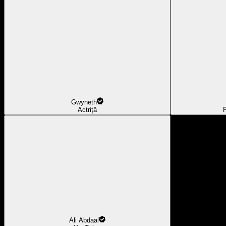
Gwyneth
Actriță
F
Ali Abdaal