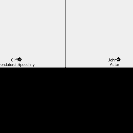
Cliff
John
ondatorul Speechify
Actor