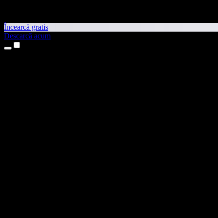
Încearcă gratis
Descarcă acum
Produse
Text transformat în vorbire
Aplicații pentru iPhone și iPad
Aplicație pentru Android
Extensie pentru Chrome
Extensie pentru Edge
Aplicație web
Aplicație pentru Mac
Aplicație pentru Windows