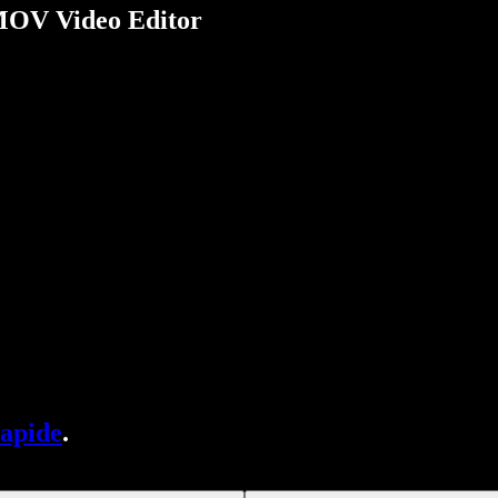
 MOV Video Editor
rapide
.