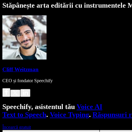
Stăpânește arta editării cu instrumentele
Cliff Weitzman
CEO și fondator Speechify
Speechify, asistentul tău
Voice AI
Text to Speech
.
Voice Typing
.
Răspunsuri 
Încearcă gratuit