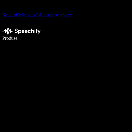
Speechify lansează dictarea prin voce
Scrie de 5× mai repede cu dictarea vocală
Produse
Află mai multe