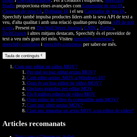
Dogg
i
Gwyneth Paltrow
. Per a creadors i empreses,
Speechify
Studio
proporciona eines avançades com
Generador de veu IA
,
Clonació de veus IA
,
Doblatge IA
i el seu
Canviador de veu IA
.
Speechify també impulsa productes líders amb la seva API de text a
veu, d'alta qualitat i amb una relació qualitat-preu òptima
API de text
a veu
. Present en
The Wall Street Journal
,
CNBC
,
Forbes
,
TechCrunch
i altres mitjans destacats, Speechify és el proveïdor de
text a veu més gran del món. Visiteu
speechify.com/news
,
speechify.com/blog
i
speechify.com/press
per saber-ne més.
Taula de continguts
Com puc editar un vídeo MOV?
Per què no puc editar arxius MOV?
Com edito arxius .MOV a Windows 10?
Quin és un bon editor de vídeo MOV?
Opcions gratuïtes per editar MOV
Els 8 millors editors de vídeo MOV
Quin editor de vídeo és compatible amb MOV?
Com puc obrir arxius MOV?
Com puc importar un arxiu MOV a un editor de vídeo?
Articles recomanats
Text a veu a Chrome vs. Safari