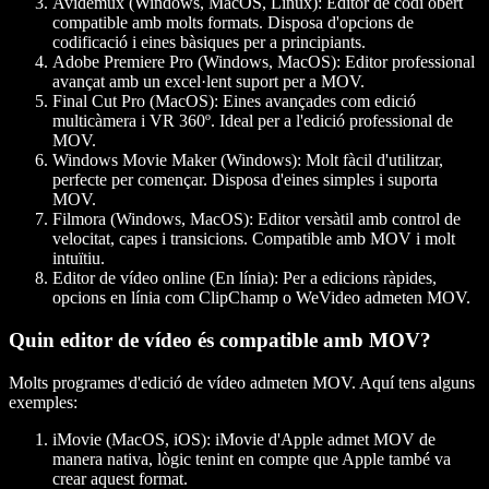
Avidemux (Windows, MacOS, Linux)
: Editor de codi obert
compatible amb molts formats. Disposa d'opcions de
codificació i eines bàsiques per a principiants.
Adobe Premiere Pro (Windows, MacOS)
: Editor professional
avançat amb un excel·lent suport per a MOV.
Final Cut Pro (MacOS)
: Eines avançades com edició
multicàmera i VR 360º. Ideal per a l'edició professional de
MOV.
Windows Movie Maker (Windows)
: Molt fàcil d'utilitzar,
perfecte per començar. Disposa d'eines simples i suporta
MOV.
Filmora (Windows, MacOS)
: Editor versàtil amb control de
velocitat, capes i transicions. Compatible amb MOV i molt
intuïtiu.
Editor de vídeo online (En línia)
: Per a edicions ràpides,
opcions en línia com ClipChamp o WeVideo admeten MOV.
Quin editor de vídeo és compatible amb MOV?
Molts programes d'edició de vídeo admeten MOV. Aquí tens alguns
exemples:
iMovie (MacOS, iOS)
: iMovie d'Apple admet MOV de
manera nativa, lògic tenint en compte que Apple també va
crear aquest format.