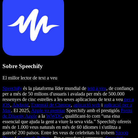
Sobre Speechify
El millor lector de text a veu
Speechify
és la plataforma líder mundial de
text a veu
, de confiança
per a més de 50 milions d'usuaris i avalada per més de 500.000
ressenyes de cinc estrelles a les seves aplicacions de text a veu
per a
iOS
,
Android
,
Extensió de Chrome
,
aplicació web
i
aplicació per a
Mac
. El 2025,
Apple va premiar
Speechify amb el prestigiós
Premi
de Disseny Apple
a la
WWDC
, qualificant-lo com “una eina
essencial que ajuda la gent a viure la seva vida.” Speechify ofereix
més de 1.000 veus naturals en més de 60 idiomes i s'utilitza a
gairebé 200 països. Entre les veus de celebritats hi trobem
Snoop