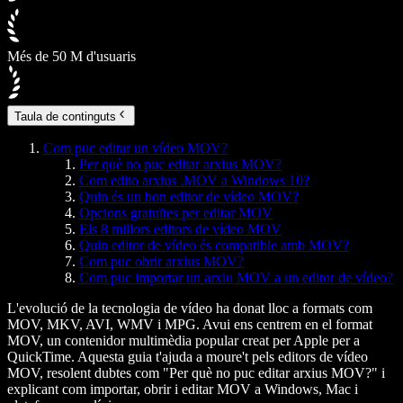
Més de 50 M d'usuaris
Taula de continguts
Com puc editar un vídeo MOV?
Per què no puc editar arxius MOV?
Com edito arxius .MOV a Windows 10?
Quin és un bon editor de vídeo MOV?
Opcions gratuïtes per editar MOV
Els 8 millors editors de vídeo MOV
Quin editor de vídeo és compatible amb MOV?
Com puc obrir arxius MOV?
Com puc importar un arxiu MOV a un editor de vídeo?
L'evolució de la tecnologia de vídeo ha donat lloc a formats com
MOV, MKV, AVI, WMV i MPG. Avui ens centrem en el format
MOV, un contenidor multimèdia popular creat per Apple per a
QuickTime. Aquesta guia t'ajuda a moure't pels editors de vídeo
MOV, resolent dubtes com "Per què no puc editar arxius MOV?" i
explicant com importar, obrir i editar MOV a Windows, Mac i