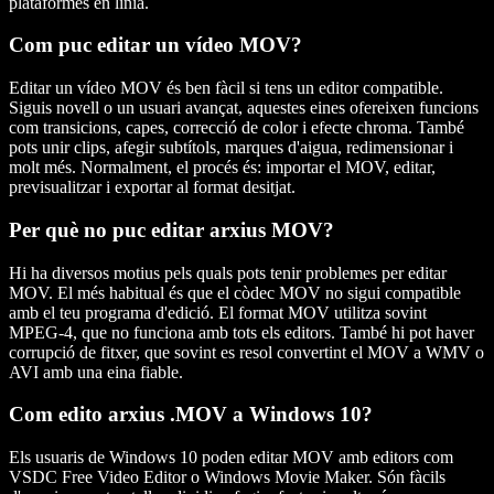
plataformes en línia.
Com puc editar un vídeo MOV?
Editar un vídeo MOV és ben fàcil si tens un editor compatible.
Siguis novell o un usuari avançat, aquestes eines ofereixen funcions
com transicions, capes, correcció de color i efecte chroma. També
pots unir clips, afegir subtítols, marques d'aigua, redimensionar i
molt més. Normalment, el procés és: importar el MOV, editar,
previsualitzar i exportar al format desitjat.
Per què no puc editar arxius MOV?
Hi ha diversos motius pels quals pots tenir problemes per editar
MOV. El més habitual és que el còdec MOV no sigui compatible
amb el teu programa d'edició. El format MOV utilitza sovint
MPEG-4, que no funciona amb tots els editors. També hi pot haver
corrupció de fitxer, que sovint es resol convertint el MOV a WMV o
AVI amb una eina fiable.
Com edito arxius .MOV a Windows 10?
Els usuaris de Windows 10 poden editar MOV amb editors com
VSDC Free Video Editor o Windows Movie Maker. Són fàcils