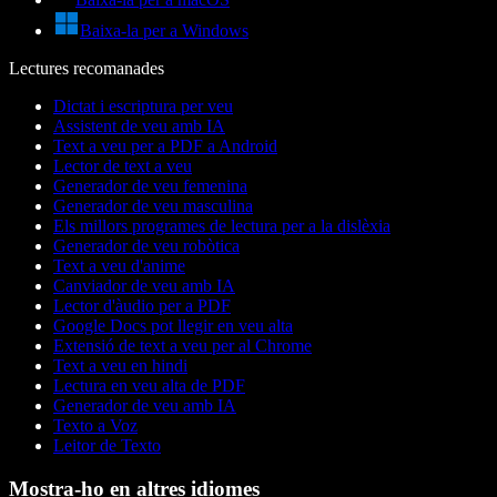
Baixa-la per a Windows
Lectures recomanades
Dictat i escriptura per veu
Assistent de veu amb IA
Text a veu per a PDF a Android
Lector de text a veu
Generador de veu femenina
Generador de veu masculina
Els millors programes de lectura per a la dislèxia
Generador de veu robòtica
Text a veu d'anime
Canviador de veu amb IA
Lector d'àudio per a PDF
Google Docs pot llegir en veu alta
Extensió de text a veu per al Chrome
Text a veu en hindi
Lectura en veu alta de PDF
Generador de veu amb IA
Texto a Voz
Leitor de Texto
Mostra-ho en altres idiomes