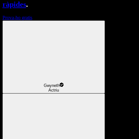
ràpides
.
Prova-ho gratis
Gwyneth
Actriu