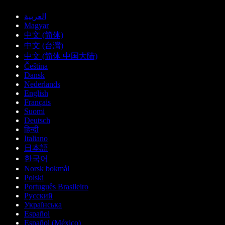
العربية
Magyar
中文 (简体)
中文 (台灣)
中文 (简体 中国大陆)
Čeština
Dansk
Nederlands
English
Français
Suomi
Deutsch
हिन्दी
Italiano
日本語
한국어
Norsk bokmål
Polski
Português Brasileiro
Русский
Українська
Español
Español (México)