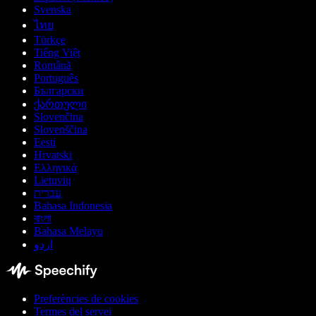
Svenska
ไทย
Türkçe
Tiếng Việt
Română
Português
Български
ქართული
Slovenčina
Slovenščina
Eesti
Hrvatski
Ελληνικά
Lietuvių
עברית
Bahasa Indonesia
বাংলা
Bahasa Melayu
اردو
Preferències de cookies
Termes del servei