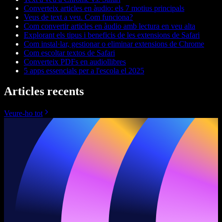
Converteix articles en àudio: els 7 motius principals
Veus de text a veu. Com funciona?
Com convertir articles en àudio amb lectura en veu alta
Explorant els tipus i beneficis de les extensions de Safari
Com instal·lar, gestionar o eliminar extensions de Chrome
Com escoltar textos de Safari
Converteix PDFs en audiollibres
5 apps essencials per a l'escola el 2025
Articles recents
Veure-ho tot