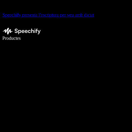
Speechify presenta l'escriptura per veu amb dictat
Escriu 5× més ràpid amb la veu
Productes
Més informació