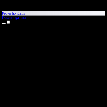
Prova-ho gratis
Descarrega'l ara
Productes
Text a veu
Aplicacions per a iPhone i iPad
Aplicació per a Android
Extensió per al Chrome
Extensió per a l'Edge
Aplicació web
Aplicació per al Mac
Aplicació per al Windows