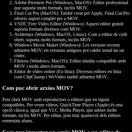
Adobe Premiere Pro (Windows, MacOS)
: Editor professional
que suporta molts formats, inclòs MOV.
Final Cut Pro (MacOS)
: També creat per Apple, Final Cut Pro
ofereix suport complet per a MOV.
VSDC Free Video Editor (Windows)
: Aquest editor gratuït
suporta formats diversos com MOV.
Avidemux (Windows, MacOS, Linux)
: Com a editor de codi
obert, suporta molts formats, inclòs MOV.
Windows Movie Maker (Windows)
: Les versions recents
admeten MOV; en versions antigues pot caldre instal·lar un
còdec.
Filmora (Windows, MacOS)
: Editor intuïtiu compatible amb
MOV i molts altres formats.
Editor de vídeo online (En línia)
: Diversos editors en línia
com ClipChamp i WeVideo també admeten MOV.
Com puc obrir arxius MOV?
Pots obrir MOV amb reproductors o editors que en siguin
compatibles. Per veure vídeos, QuickTime Player (Apple) és una
opció clàssica, igual que VLC Media Player, que admet molts
formats, inclòs MOV. Per editar, pots triar qualsevol dels editors
esmentats abans.