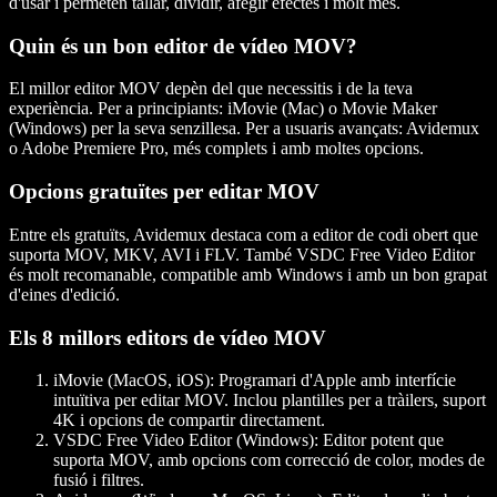
d'usar i permeten tallar, dividir, afegir efectes i molt més.
Quin és un bon editor de vídeo MOV?
El millor editor MOV depèn del que necessitis i de la teva
experiència. Per a principiants: iMovie (Mac) o Movie Maker
(Windows) per la seva senzillesa. Per a usuaris avançats: Avidemux
o Adobe Premiere Pro, més complets i amb moltes opcions.
Opcions gratuïtes per editar MOV
Entre els gratuïts, Avidemux destaca com a editor de codi obert que
suporta MOV, MKV, AVI i FLV. També VSDC Free Video Editor
és molt recomanable, compatible amb Windows i amb un bon grapat
d'eines d'edició.
Els 8 millors editors de vídeo MOV
iMovie (MacOS, iOS)
: Programari d'Apple amb interfície
intuïtiva per editar MOV. Inclou plantilles per a tràilers, suport
4K i opcions de compartir directament.
VSDC Free Video Editor (Windows)
: Editor potent que
suporta MOV, amb opcions com correcció de color, modes de
fusió i filtres.