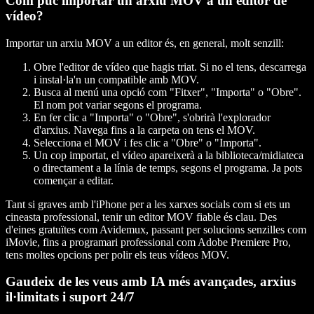
Com puc importar un arxiu MOV a un editor de
vídeo?
Importar un arxiu MOV a un editor és, en general, molt senzill:
Obre l'editor de vídeo que hagis triat. Si no el tens, descarrega
i instal·la'n un compatible amb MOV.
Busca al menú una opció com "Fitxer", "Importa" o "Obre".
El nom pot variar segons el programa.
En fer clic a "Importa" o "Obre", s'obrirà l'explorador
d'arxius. Navega fins a la carpeta on tens el MOV.
Selecciona el MOV i fes clic a "Obre" o "Importa".
Un cop importat, el vídeo apareixerà a la biblioteca/midiateca
o directament a la línia de temps, segons el programa. Ja pots
començar a editar.
Tant si graves amb l'iPhone per a les xarxes socials com si ets un
cineasta professional, tenir un editor MOV fiable és clau. Des
d'eines gratuïtes com Avidemux, passant per solucions senzilles com
iMovie, fins a programari professional com Adobe Premiere Pro,
tens moltes opcions per polir els teus vídeos MOV.
Gaudeix de les veus amb IA més avançades, arxius
il·limitats i suport 24/7