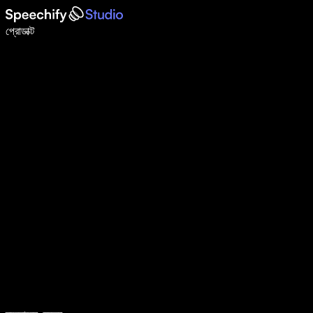
ভয়েস টাইপিং দিয়ে ৫ গুণ দ্রুত লিখুন
প্রোডাক্ট
আরও জানুন