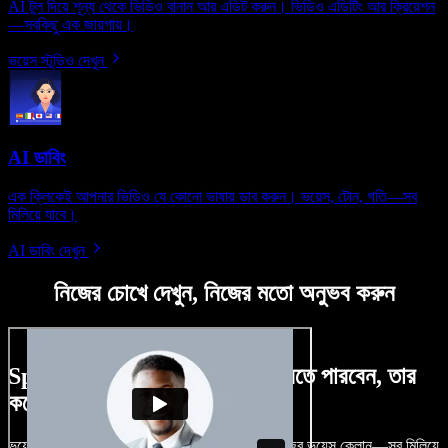
AI টুল দিয়ে শূন্য থেকে ভিডিও বানান আর এডিট করুন। ভিডিও এডিটিং আর ক্রিয়েশন
—সবকিছু এক জায়গায়।
ভয়েস স্টুডিও দেখুন
AI ডাবিং
এক ক্লিকেই আপনার ভিডিও যে কোনো ভাষায় ডাব করুন। ভয়েস, টোন, গতি—সব
মিলিয়ে যাবে।
AI ডাবিং দেখুন
নিজের চোখে দেখুন, নিজের মতো অনুভব করুন
Speechify Studio দিয়ে কী কী করতে পারবেন, তার
কয়েকটা উদাহরণ দেখুন
ভয়েসওভার, রয়্যালটি-ফ্রি ছবি, অডিও, ভিডিও যোগ, নিজের ভয়েস ক্লোন—সব মিলিয়ে