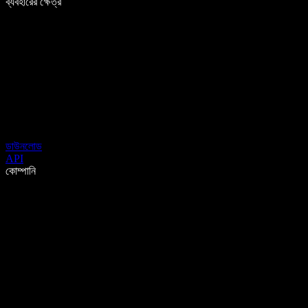
ব্যবহারের ক্ষেত্র
ডাউনলোড
API
কোম্পানি