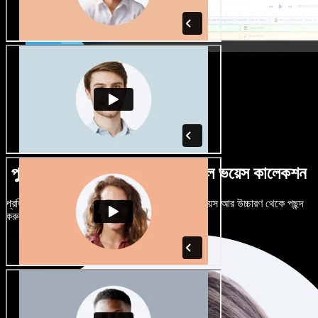
পুরুষ-নারী ভেদে নানান উচ্চারণে বিশাল ভয়েস কালেকশন
প্রতিটি প্রজেক্টকে আলাদা শোনাতে দিন। শত শত AI ভয়েস আর উচ্চারণ থেকে পছন্দ
করুন, নিজের মতো টিউন করুন।