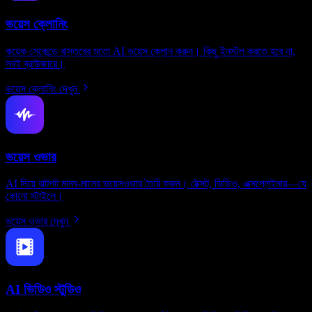
ভয়েস ক্লোনিং
কয়েক সেকেন্ডে বাস্তবের মতো AI ভয়েস ক্লোন করুন। কিছু ইনস্টল করতে হবে না,
সবই ব্রাউজারে।
ভয়েস ক্লোনিং দেখুন
ভয়েস ওভার
AI দিয়ে ঝটপট মানব-মানের ভয়েসওভার তৈরি করুন। টেক্সট, ভিডিও, এক্সপ্লেইনার—যে
কোনো স্টাইলে।
ভয়েস ওভার দেখুন
AI ভিডিও স্টুডিও