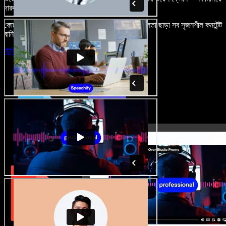
দারুণ মনে রাখার মতো অডিও-ভিডিও প্রজেক্ট বানান।
কোনো শেখার ঝামেলা নেই, শুধু ব্রাউজারে খুলুন—আর দুর্বলতা ছাড়া সব সৃজনশীল কনটেন্ট
বানিয়ে ফেলুন।
স্টুডিও চালু করুন