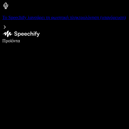
Το Speechify λανσάρει τη φωνητική πληκτρολόγηση (υπαγόρευση)
Γράψτε 5× πιο γρήγορα με φωνητική πληκτρολόγηση
Προϊόντα
Μάθετε περισσότερα