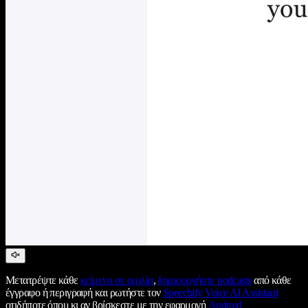
Μετατρέψτε κάθε
κείμενο σε ομιλία
,
δημιουργήστε podcasts
από κάθε
έγγραφο ή περιγραφή και ρωτήστε τον
Speechify Voice AI Assistant
οτιδήποτε όπου κι αν βρίσκεστε με την εφαρμογή
Android