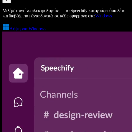
Μιλήστε αντί να πληκτρολογείτε — το Speechify καταγράφει όσα λέτε
και διαβάζει τα πάντα δυνατά, σε κάθε εφαρμογή στα
Windows
Λήψη για Windows