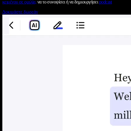
κειμένου σε ομιλία,
να το συνοψίσει ή να δημιουργήσει
podcast
Δοκιμάστε δωρεάν