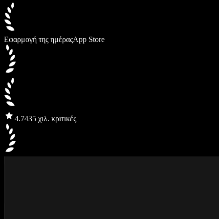
Εφαρμογή της ημέρας
App Store
4.7
435 χιλ. κριτικές