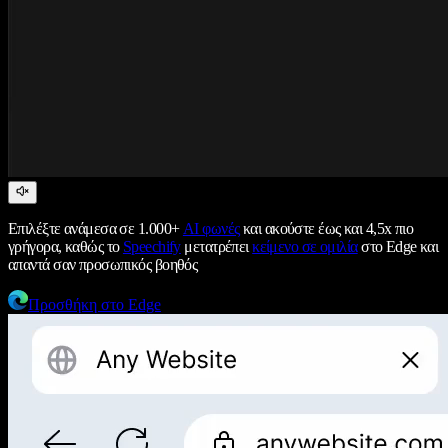
Επιλέξτε ανάμεσα σε 1.000+
AI φωνές
και ακούστε έως και 4,5x πιο
γρήγορα, καθώς το
Speechify
μετατρέπει
κείμενο σε ομιλία
στο Edge και
απαντά σαν προσωπικός βοηθός
Προσθήκη στο Edge