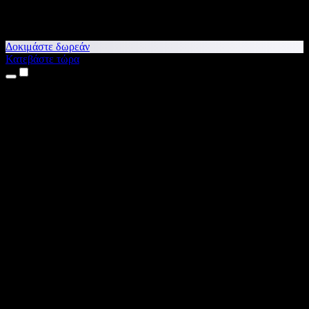
Δοκιμάστε δωρεάν
Κατεβάστε τώρα
Προϊόντα
Κείμενο σε Ομιλία
Εφαρμογές για iPhone & iPad
Εφαρμογή για Android
Επέκταση για Chrome
Επέκταση για Edge
Web εφαρμογή
Εφαρμογή για Mac
Εφαρμογή για Windows