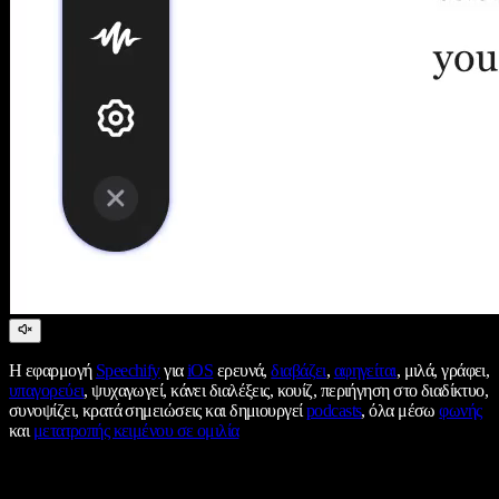
Η εφαρμογή
Speechify
για
iOS
ερευνά,
διαβάζει
,
αφηγείται
, μιλά, γράφει,
υπαγορεύει
, ψυχαγωγεί, κάνει διαλέξεις, κουίζ, περιήγηση στο διαδίκτυο,
συνοψίζει, κρατά σημειώσεις και δημιουργεί
podcasts
, όλα μέσω
φωνής
και
μετατροπής κειμένου σε ομιλία