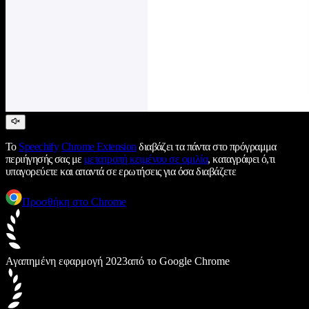
Το
Speechify
Chrome Extension
διαβάζει τα πάντα στο πρόγραμμα
περιήγησής σας με
μετατροπή κειμένου σε ομιλία
, καταγράφει ό,τι
υπαγορεύετε και απαντά σε ερωτήσεις για όσα διαβάζετε
Προσθήκη στο Chrome
Αγαπημένη εφαρμογή 2023
από το Google Chrome