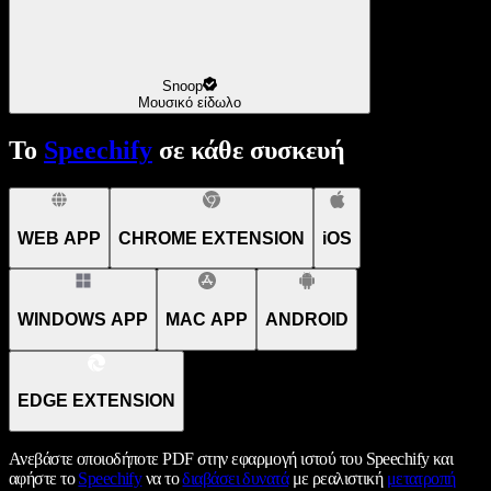
Snoop
Μουσικό είδωλο
Το
Speechify
σε κάθε συσκευή
WEB APP
CHROME EXTENSION
iOS
WINDOWS APP
MAC APP
ANDROID
EDGE EXTENSION
Ανεβάστε οποιοδήποτε PDF στην εφαρμογή ιστού του Speechify και
αφήστε το
Speechify
να το
διαβάσει δυνατά
με ρεαλιστική
μετατροπή