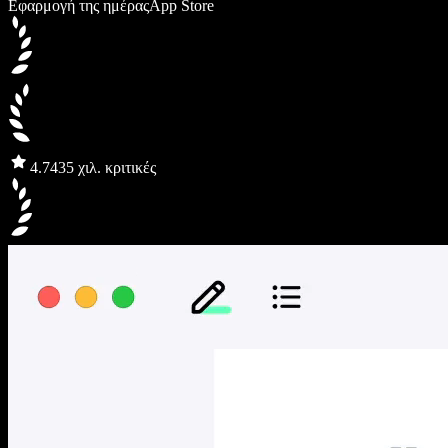
Εφαρμογή της ημέρας
App Store
4.7
435 χιλ. κριτικές