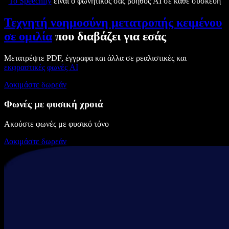
Το Speechify
είναι ο φωνητικός σας βοηθός AI σε κάθε συσκευή
Τεχνητή νοημοσύνη μετατροπής κειμένου
σε ομιλία
που διαβάζει για εσάς
Μετατρέψτε PDF, έγγραφα και άλλα σε ρεαλιστικές και
εκφραστικές
φωνές AI
Δοκιμάστε δωρεάν
Φωνές με φυσική χροιά
Ακούστε φωνές με φυσικό τόνο
Δοκιμάστε δωρεάν