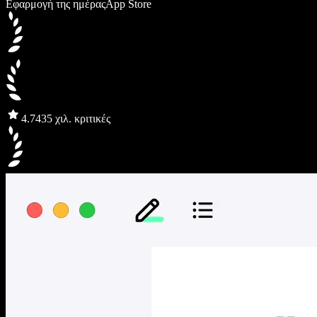
Εφαρμογή της ημέρας
App Store
4.7
435 χιλ. κριτικές