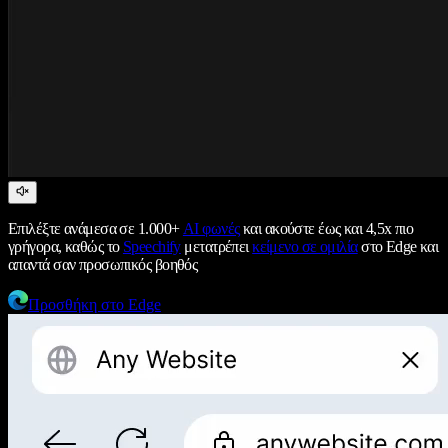
Επιλέξτε ανάμεσα σε 1.000+
AI φωνές
και ακούστε έως και 4,5x πιο
γρήγορα, καθώς το
Speechify
μετατρέπει
κείμενο σε ομιλία
στο Edge και
απαντά σαν προσωπικός βοηθός
Προσθήκη στο Edge