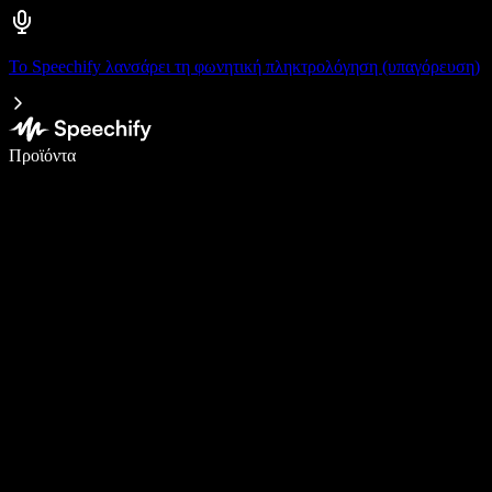
Το Speechify λανσάρει τη φωνητική πληκτρολόγηση (υπαγόρευση)
Γράψτε 5× πιο γρήγορα με φωνητική πληκτρολόγηση
Προϊόντα
Μάθετε περισσότερα