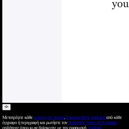
Μετατρέψτε κάθε
κείμενο σε ομιλία
,
δημιουργήστε podcasts
από κάθε
έγγραφο ή περιγραφή και ρωτήστε τον
Speechify Voice AI Assistant
οτιδήποτε όπου κι αν βρίσκεστε με την εφαρμογή
Android