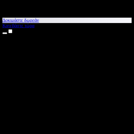
Δοκιμάστε δωρεάν
Κατεβάστε τώρα
Προϊόντα
Κείμενο σε Ομιλία
Εφαρμογές για iPhone & iPad
Εφαρμογή για Android
Επέκταση για Chrome
Επέκταση για Edge
Web εφαρμογή
Εφαρμογή για Mac
Εφαρμογή για Windows