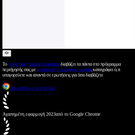
Το
Speechify
Chrome Extension
διαβάζει τα πάντα στο πρόγραμμα
περιήγησής σας με
μετατροπή κειμένου σε ομιλία
, καταγράφει ό,τι
υπαγορεύετε και απαντά σε ερωτήσεις για όσα διαβάζετε
Προσθήκη στο Chrome
Αγαπημένη εφαρμογή 2023
από το Google Chrome