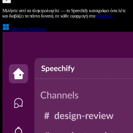
Μιλήστε αντί να πληκτρολογείτε — το Speechify καταγράφει όσα λέτε
και διαβάζει τα πάντα δυνατά, σε κάθε εφαρμογή στα
Windows
Λήψη για Windows