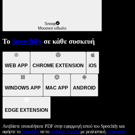
Snoop
Μουσικό είδωλο
Το
Speechify
σε κάθε συσκευή
WEB APP
CHROME EXTENSION
iOS
WINDOWS APP
MAC APP
ANDROID
EDGE EXTENSION
Ανεβάστε οποιοδήποτε PDF στην εφαρμογή ιστού του Speechify και
αφήστε το
Speechify
να το
διαβάσει δυνατά
με ρεαλιστική
μετατροπή