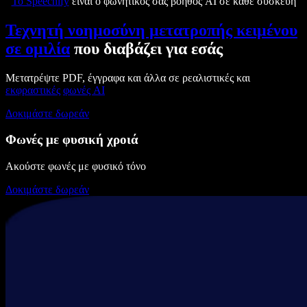
Το Speechify
είναι ο φωνητικός σας βοηθός AI σε κάθε συσκευή
Τεχνητή νοημοσύνη μετατροπής κειμένου
σε ομιλία
που διαβάζει για εσάς
Μετατρέψτε PDF, έγγραφα και άλλα σε ρεαλιστικές και
εκφραστικές
φωνές AI
Δοκιμάστε δωρεάν
Φωνές με φυσική χροιά
Ακούστε φωνές με φυσικό τόνο
Δοκιμάστε δωρεάν