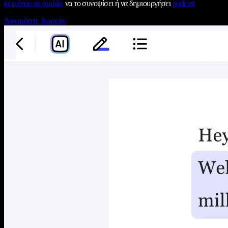
κειμένου σε ομιλία,
να το συνοψίσει ή να δημιουργήσει
podcast
Δοκιμάστε δωρεάν