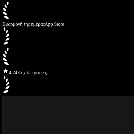
Εφαρμογή της ημέρας
App Store
4.7
435 χιλ. κριτικές