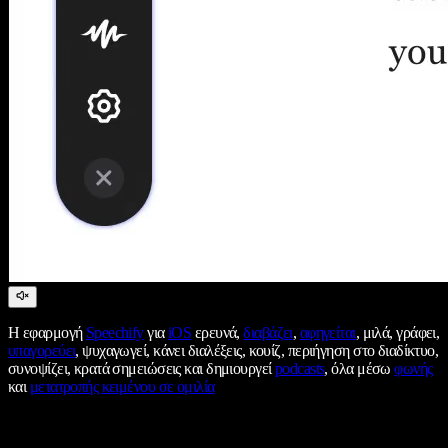
Η εφαρμογή
Speechify
για
iOS
ερευνά,
διαβάζει
,
αφηγείται
, μιλά, γράφει,
υπαγορεύει
, ψυχαγωγεί, κάνει διαλέξεις, κουίζ, περιήγηση στο διαδίκτυο,
συνοψίζει, κρατά σημειώσεις και δημιουργεί
podcasts
, όλα μέσω
φωνής
και
μετατροπής κειμένου σε ομιλία