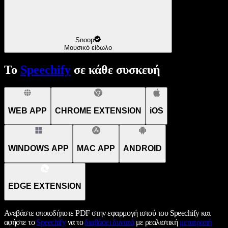
Snoop
Μουσικό είδωλο
Το
Speechify
σε κάθε συσκευή
WEB APP
CHROME EXTENSION
iOS
WINDOWS APP
MAC APP
ANDROID
EDGE EXTENSION
Ανεβάστε οποιοδήποτε PDF στην εφαρμογή ιστού του Speechify και
αφήστε το
Speechify
να το
διαβάσει δυνατά
με ρεαλιστική
μετατροπή