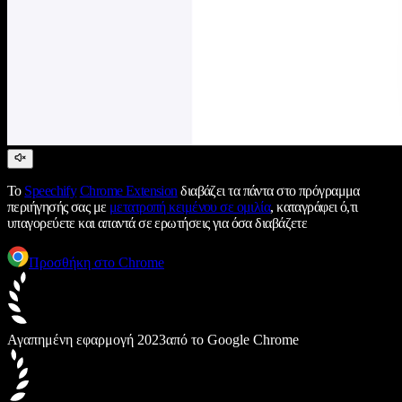
Το
Speechify
Chrome Extension
διαβάζει τα πάντα στο πρόγραμμα
περιήγησής σας με
μετατροπή κειμένου σε ομιλία
, καταγράφει ό,τι
υπαγορεύετε και απαντά σε ερωτήσεις για όσα διαβάζετε
Προσθήκη στο Chrome
Αγαπημένη εφαρμογή 2023
από το Google Chrome