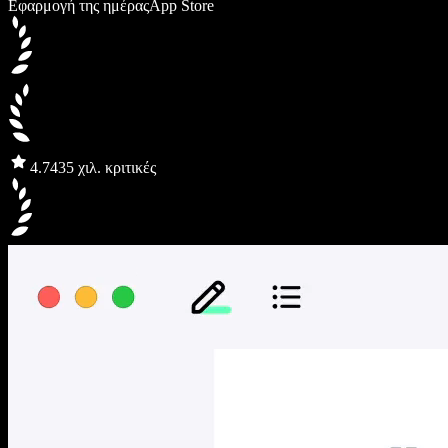
Εφαρμογή της ημέρας
App Store
4.7
435 χιλ. κριτικές