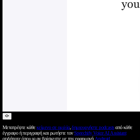
Μετατρέψτε κάθε
κείμενο σε ομιλία
,
δημιουργήστε podcasts
από κάθε
έγγραφο ή περιγραφή και ρωτήστε τον
Speechify Voice AI Assistant
οτιδήποτε όπου κι αν βρίσκεστε με την εφαρμογή
Android