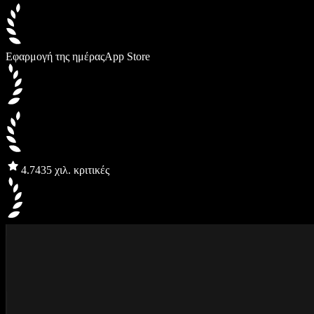
Εφαρμογή της ημέρας
App Store
4.7
435 χιλ. κριτικές