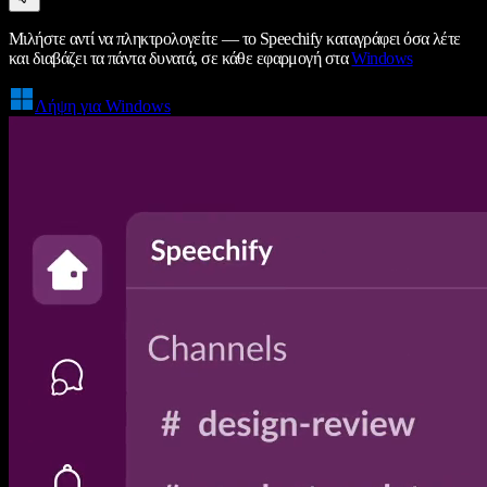
Μιλήστε αντί να πληκτρολογείτε — το Speechify καταγράφει όσα λέτε
και διαβάζει τα πάντα δυνατά, σε κάθε εφαρμογή στα
Windows
Λήψη για Windows