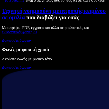
Το Speechify
είναι ο φωνητικός σας βοηθός AI σε κάθε συσκευή
Τεχνητή νοημοσύνη μετατροπής κειμένου
σε ομιλία
που διαβάζει για εσάς
Μετατρέψτε PDF, έγγραφα και άλλα σε ρεαλιστικές και
εκφραστικές
φωνές AI
Δοκιμάστε δωρεάν
Φωνές με φυσική χροιά
Ακούστε φωνές με φυσικό τόνο
Δοκιμάστε δωρεάν