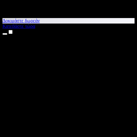
Δοκιμάστε δωρεάν
Κατεβάστε τώρα
Προϊόντα
Κείμενο σε Ομιλία
Εφαρμογές για iPhone & iPad
Εφαρμογή για Android
Επέκταση για Chrome
Επέκταση για Edge
Web εφαρμογή
Εφαρμογή για Mac
Εφαρμογή για Windows