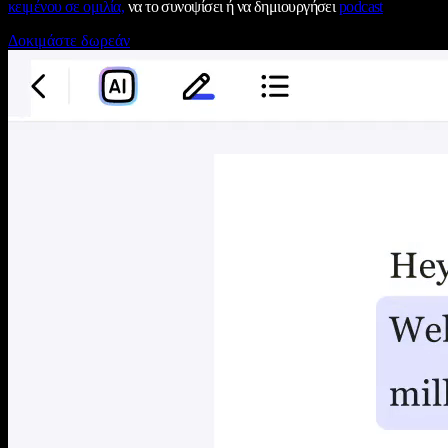
κειμένου σε ομιλία,
να το συνοψίσει ή να δημιουργήσει
podcast
Δοκιμάστε δωρεάν