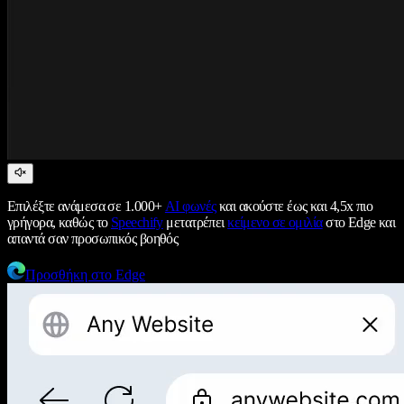
Επιλέξτε ανάμεσα σε 1.000+
AI φωνές
και ακούστε έως και 4,5x πιο
γρήγορα, καθώς το
Speechify
μετατρέπει
κείμενο σε ομιλία
στο Edge και
απαντά σαν προσωπικός βοηθός
Προσθήκη στο Edge