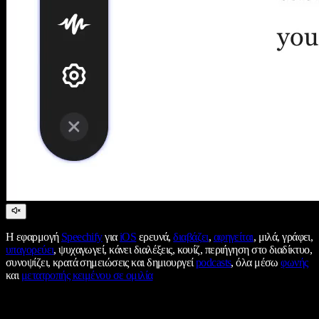
Η εφαρμογή
Speechify
για
iOS
ερευνά,
διαβάζει
,
αφηγείται
, μιλά, γράφει,
υπαγορεύει
, ψυχαγωγεί, κάνει διαλέξεις, κουίζ, περιήγηση στο διαδίκτυο,
συνοψίζει, κρατά σημειώσεις και δημιουργεί
podcasts
, όλα μέσω
φωνής
και
μετατροπής κειμένου σε ομιλία