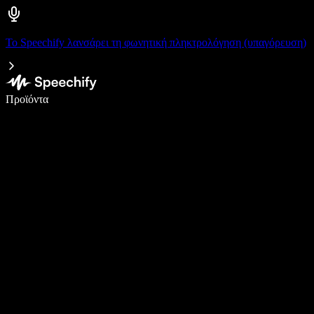
Το Speechify λανσάρει τη φωνητική πληκτρολόγηση (υπαγόρευση)
Γράψτε 5× πιο γρήγορα με φωνητική πληκτρολόγηση
Προϊόντα
Μάθετε περισσότερα