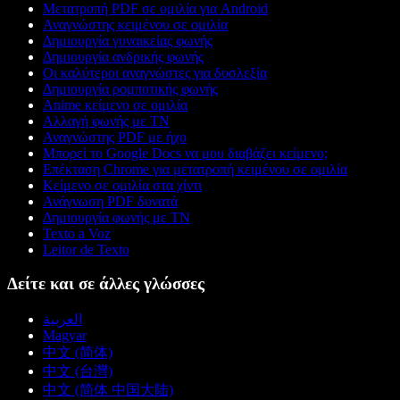
Μετατροπή PDF σε ομιλία για Android
Αναγνώστης κειμένου σε ομιλία
Δημιουργία γυναικείας φωνής
Δημιουργία ανδρικής φωνής
Οι καλύτεροι αναγνώστες για δυσλεξία
Δημιουργία ρομποτικής φωνής
Anime κείμενο σε ομιλία
Αλλαγή φωνής με ΤΝ
Αναγνώστης PDF με ήχο
Μπορεί το Google Docs να μου διαβάζει κείμενο;
Επέκταση Chrome για μετατροπή κειμένου σε ομιλία
Κείμενο σε ομιλία στα χίντι
Ανάγνωση PDF δυνατά
Δημιουργία φωνής με ΤΝ
Texto a Voz
Leitor de Texto
Δείτε και σε άλλες γλώσσες
العربية
Magyar
中文 (简体)
中文 (台灣)
中文 (简体 中国大陆)