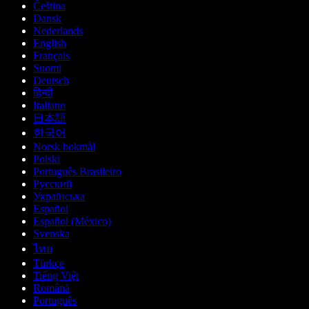
Čeština
Dansk
Nederlands
English
Français
Suomi
Deutsch
हिन्दी
Italiano
日本語
한국어
Norsk bokmål
Polski
Português Brasileiro
Русский
Українська
Español
Español (México)
Svenska
ไทย
Türkçe
Tiếng Việt
Română
Português