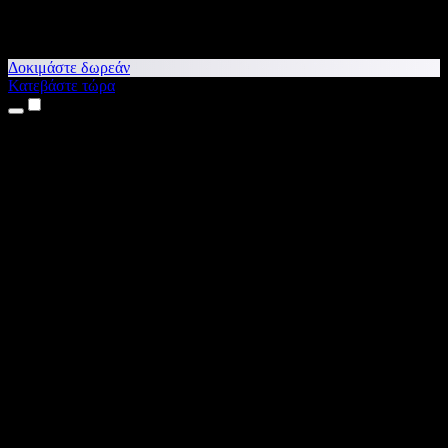
Δοκιμάστε δωρεάν
Κατεβάστε τώρα
Προϊόντα
Κείμενο σε Ομιλία
Εφαρμογές για iPhone & iPad
Εφαρμογή για Android
Επέκταση για Chrome
Επέκταση για Edge
Web εφαρμογή
Εφαρμογή για Mac
Εφαρμογή για Windows