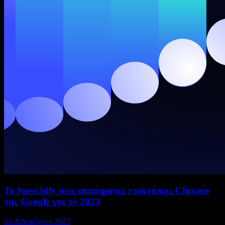
Το Speechify στις αγαπημένες επεκτάσεις Chrome
της Google για το 2023
21 Δεκεμβρίου 2023