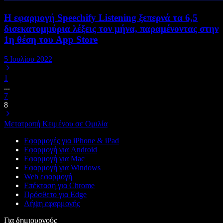
Η εφαρμογή Speechify Listening ξεπερνά τα 6,5
δισεκατομμύρια λέξεις τον μήνα, παραμένοντας στην
1η θέση του App Store
5 Ιουλίου 2022
1
...
7
8
Μετατροπή Κειμένου σε Ομιλία
Εφαρμογές για iPhone & iPad
Εφαρμογή για Android
Εφαρμογή για Mac
Εφαρμογή για Windows
Web εφαρμογή
Επέκταση για Chrome
Πρόσθετο για Edge
Λήψη εφαρμογής
Για δημιουργούς