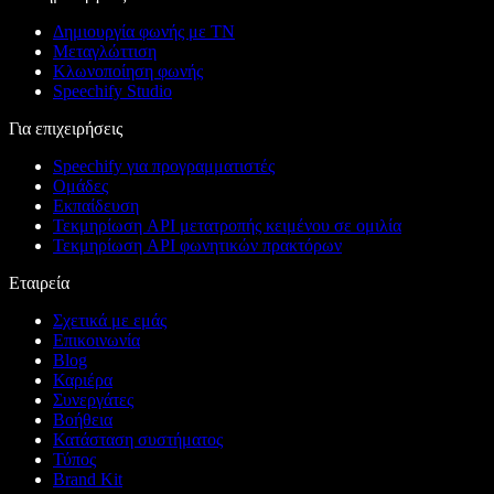
Δημιουργία φωνής με ΤΝ
Μεταγλώττιση
Κλωνοποίηση φωνής
Speechify Studio
Για επιχειρήσεις
Speechify για προγραμματιστές
Ομάδες
Εκπαίδευση
Τεκμηρίωση API μετατροπής κειμένου σε ομιλία
Τεκμηρίωση API φωνητικών πρακτόρων
Εταιρεία
Σχετικά με εμάς
Επικοινωνία
Blog
Καριέρα
Συνεργάτες
Βοήθεια
Κατάσταση συστήματος
Τύπος
Brand Kit