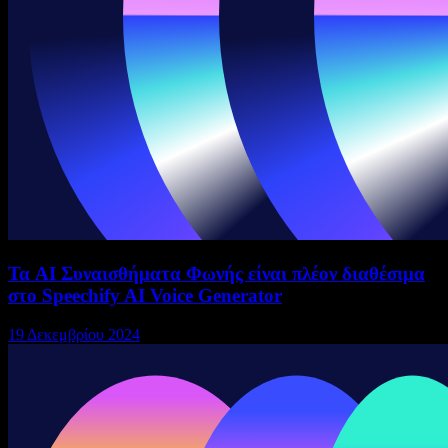
Τα AI Συναισθήματα Φωνής είναι πλέον διαθέσιμα
στο Speechify AI Voice Generator
19 Δεκεμβρίου 2024