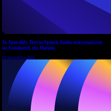
Το Speechify Text to Speech Audio αναγνωρίζεται
ως Εφαρμογή της Ημέρας
19 Δεκεμβρίου 2024