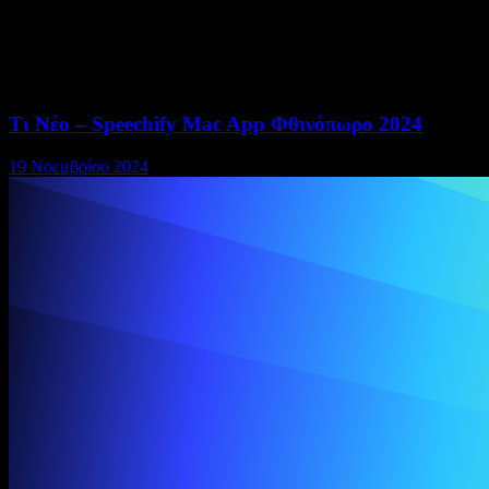
Τι Νέο – Speechify Mac App Φθινόπωρο 2024
19 Νοεμβρίου 2024