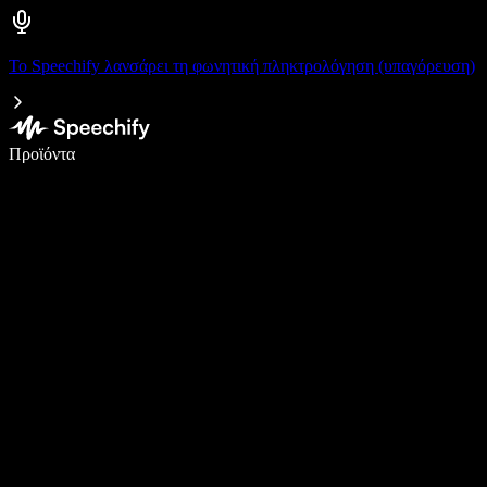
Το Speechify λανσάρει τη φωνητική πληκτρολόγηση (υπαγόρευση)
Γράψτε 5× πιο γρήγορα με φωνητική πληκτρολόγηση
Προϊόντα
Μάθετε περισσότερα