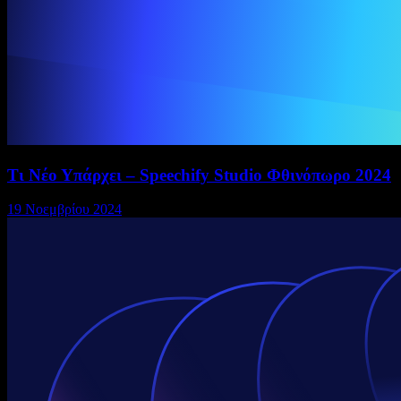
Τι Νέο Υπάρχει – Speechify Studio Φθινόπωρο 2024
19 Νοεμβρίου 2024