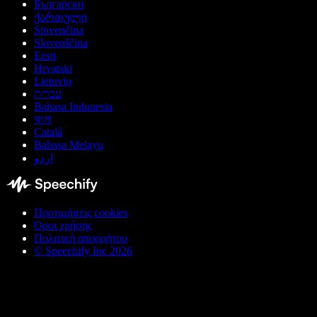
Български
ქართული
Slovenčina
Slovenščina
Eesti
Hrvatski
Lietuvių
עברית
Bahasa Indonesia
বাংলা
Català
Bahasa Melayu
اردو
Προτιμήσεις cookies
Όροι χρήσης
Πολιτική απορρήτου
© Speechify Inc 2026