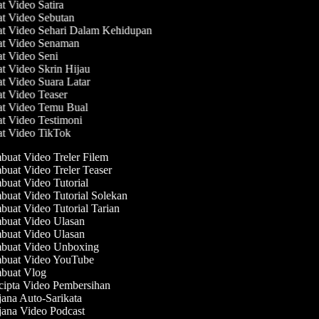
at Video Satira
at Video Sebutan
at Video Sehari Dalam Kehidupan
at Video Senaman
at Video Seni
at Video Skrin Hijau
at Video Suara Latar
at Video Teaser
at Video Temu Bual
at Video Testimoni
at Video TikTok
uat Video Treler Filem
uat Video Treler Teaser
uat Video Tutorial
uat Video Tutorial Solekan
uat Video Tutorial Tarian
uat Video Ulasan
uat Video Ulasan
uat Video Unboxing
uat Video YouTube
uat Vlog
ipta Video Pembersihan
ana Auto-Sarikata
ana Video Podcast