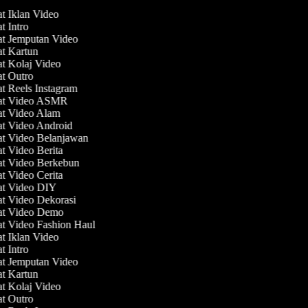
at Iklan Video
at Intro
at Jemputan Video
at Kartun
at Kolaj Video
at Outro
at Reels Instagram
uat Video ASMR
at Video Alam
at Video Android
at Video Belanjawan
at Video Berita
at Video Berkebun
at Video Cerita
at Video DIY
at Video Dekorasi
at Video Demo
at Video Fashion Haul
at Iklan Video
at Intro
at Jemputan Video
at Kartun
at Kolaj Video
at Outro