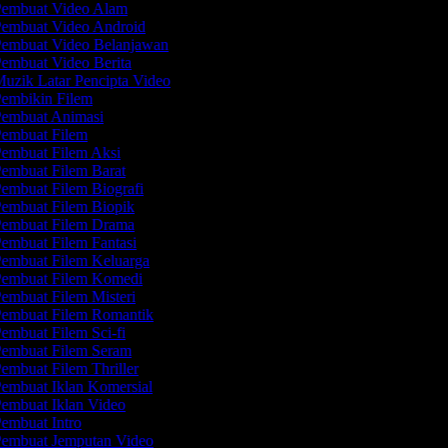
embuat Video Alam
embuat Video Android
embuat Video Belanjawan
embuat Video Berita
uzik Latar Pencipta Video
embikin Filem
embuat Animasi
embuat Filem
embuat Filem Aksi
embuat Filem Barat
embuat Filem Biografi
embuat Filem Biopik
embuat Filem Drama
embuat Filem Fantasi
embuat Filem Keluarga
embuat Filem Komedi
embuat Filem Misteri
embuat Filem Romantik
embuat Filem Sci-fi
embuat Filem Seram
embuat Filem Thriller
embuat Iklan Komersial
embuat Iklan Video
embuat Intro
embuat Jemputan Video