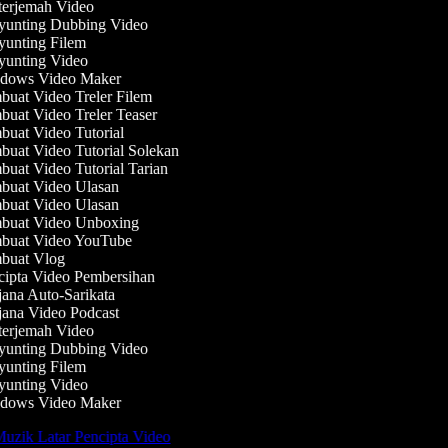
erjemah Video
unting Dubbing Video
unting Filem
unting Video
dows Video Maker
uat Video Treler Filem
uat Video Treler Teaser
uat Video Tutorial
uat Video Tutorial Solekan
uat Video Tutorial Tarian
uat Video Ulasan
uat Video Ulasan
uat Video Unboxing
uat Video YouTube
uat Vlog
ipta Video Pembersihan
ana Auto-Sarikata
ana Video Podcast
erjemah Video
unting Dubbing Video
unting Filem
unting Video
dows Video Maker
uzik Latar Pencipta Video