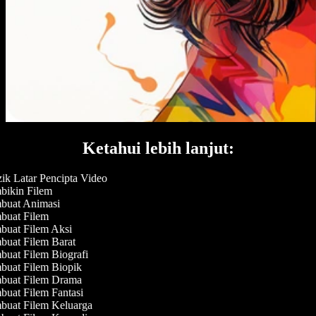
Ketahui lebih lanjut:
k Latar Pencipta Video
ikin Filem
uat Animasi
uat Filem
uat Filem Aksi
uat Filem Barat
uat Filem Biografi
uat Filem Biopik
uat Filem Drama
uat Filem Fantasi
uat Filem Keluarga