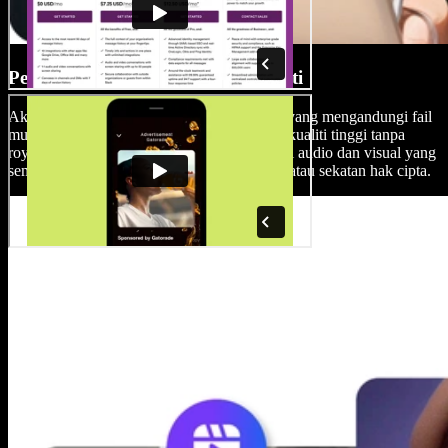
Perpustakaan Media Tanpa Royalti
Akses perpustakaan besar Speechify Studio yang mengandungi fail
muzik, kesan bunyi, imej, dan klip video berkualiti tinggi tanpa
royalti, memastikan produksi anda dilengkapi audio dan visual yang
sempurna tanpa perlu risau tentang tanda air atau sekatan hak cipta.