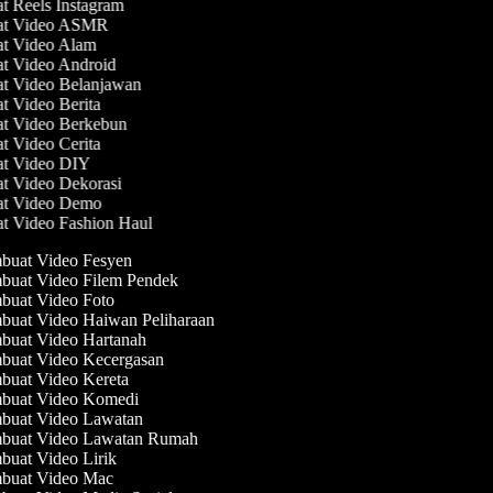
at Reels Instagram
uat Video ASMR
at Video Alam
at Video Android
at Video Belanjawan
at Video Berita
at Video Berkebun
at Video Cerita
at Video DIY
at Video Dekorasi
at Video Demo
at Video Fashion Haul
uat Video Fesyen
uat Video Filem Pendek
uat Video Foto
uat Video Haiwan Peliharaan
uat Video Hartanah
uat Video Kecergasan
uat Video Kereta
uat Video Komedi
uat Video Lawatan
uat Video Lawatan Rumah
uat Video Lirik
uat Video Mac