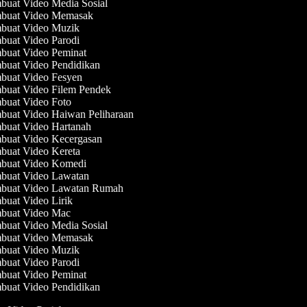
uat Video Media Sosial
buat Video Memasak
uat Video Muzik
uat Video Parodi
uat Video Peminat
uat Video Pendidikan
uat Video Fesyen
uat Video Filem Pendek
uat Video Foto
uat Video Haiwan Peliharaan
uat Video Hartanah
uat Video Kecergasan
uat Video Kereta
uat Video Komedi
uat Video Lawatan
uat Video Lawatan Rumah
uat Video Lirik
uat Video Mac
uat Video Media Sosial
buat Video Memasak
uat Video Muzik
uat Video Parodi
uat Video Peminat
uat Video Pendidikan