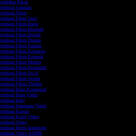
embikin Filem
embuat Animasi
embuat Filem
embuat Filem Aksi
embuat Filem Barat
embuat Filem Biografi
embuat Filem Biopik
embuat Filem Drama
embuat Filem Fantasi
embuat Filem Keluarga
embuat Filem Komedi
embuat Filem Misteri
embuat Filem Romantik
embuat Filem Sci-fi
embuat Filem Seram
embuat Filem Thriller
embuat Iklan Komersial
embuat Iklan Video
embuat Intro
embuat Jemputan Video
embuat Kartun
embuat Kolaj Video
embuat Outro
embuat Reels Instagram
embuat Video ASMR