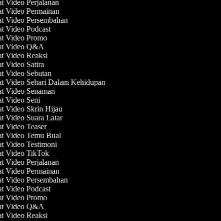
at Video Perjalanan
at Video Permainan
at Video Persembahan
at Video Podcast
at Video Promo
uat Video Q&A
at Video Reaksi
at Video Satira
at Video Sebutan
at Video Sehari Dalam Kehidupan
at Video Senaman
at Video Seni
at Video Skrin Hijau
at Video Suara Latar
at Video Teaser
at Video Temu Bual
at Video Testimoni
at Video TikTok
at Video Perjalanan
at Video Permainan
at Video Persembahan
at Video Podcast
at Video Promo
uat Video Q&A
at Video Reaksi