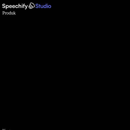
Tulis 5× lebih pantas dengan menaip menggunakan suara
Produk
Ketahui Lebih Lanjut