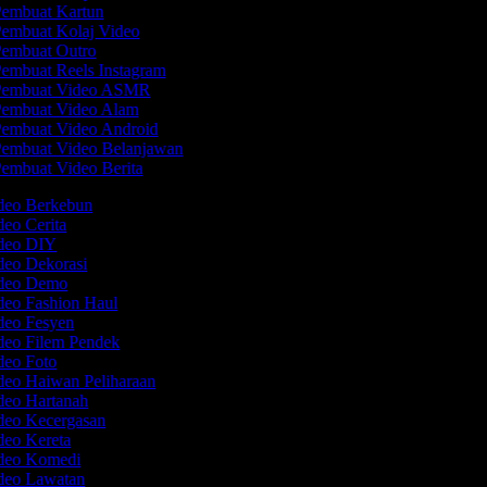
embuat Kartun
embuat Kolaj Video
embuat Outro
embuat Reels Instagram
embuat Video ASMR
embuat Video Alam
embuat Video Android
embuat Video Belanjawan
embuat Video Berita
ideo Berkebun
deo Cerita
ideo DIY
deo Dekorasi
ideo Demo
deo Fashion Haul
ideo Fesyen
ideo Filem Pendek
ideo Foto
deo Haiwan Peliharaan
ideo Hartanah
ideo Kecergasan
deo Kereta
ideo Komedi
ideo Lawatan