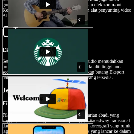
gunakan ciri pemotongan, fade-in, fade-out, dan efek zoom-out.
Kemungkinan penyuntingan tiada had dengan alat penyunting video
AI yang mesra pemula.
Eksport Filem Anda
Setelah filem muzikal anda siap, Speechify Studio memudahkan
proses eksport, memastikan hasil produksi berkualiti tinggi anda
sedia untuk dikongsi dengan dunia. Hanya tekan butang Eksport
dan pilih daripada pelbagai format fail video yang tersedia.
Jenis Filem Muzikal
Filem Muzikal Klasik
Filem muzikal klasik menampilkan lagu dan tarian abadi yang
anggun, memberi penghormatan kepada gaya Broadway tradisional
dan teater. Filem-filem ini sering menekankan koreografi yang rumit,
lagu yang mudah diingati, dan integrasi muzik yang lancar ke dalam