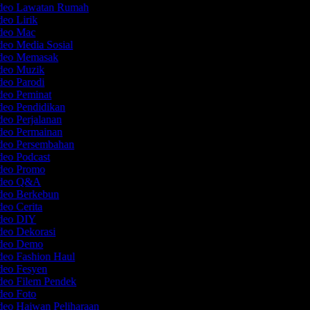
ideo Lawatan Rumah
deo Lirik
ideo Mac
deo Media Sosial
ideo Memasak
ideo Muzik
deo Parodi
ideo Peminat
deo Pendidikan
deo Perjalanan
ideo Permainan
ideo Persembahan
deo Podcast
ideo Promo
Video Q&A
ideo Berkebun
deo Cerita
ideo DIY
deo Dekorasi
ideo Demo
deo Fashion Haul
ideo Fesyen
ideo Filem Pendek
ideo Foto
deo Haiwan Peliharaan