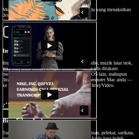
Membuat filem muzikal kini bukan lagi sesuatu yang menakutkan
dengan Speechify Studio.
Import Filem Anda
Import muzik, klip video, kesan bunyi, fail audio, muzik latar stok,
atau imej anda sendiri dengan mudah — sama ada dirakam
menggunakan iPhone, Android, atau peranti iOS lain, mahupun
dirakam pada PC Microsoft Windows atau komputer Mac anda —
ke dalam penyunting video dengan mengetik Imej/Video.
Bina Filem Anda
Tambah muzik, kesan bunyi, transisi, fon, lapisan, pelekat, sarikata,
suara latar, dan banyak lagi pada karya anda. Anda juga boleh