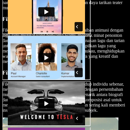
naratif, sekali gus menangkap keanggunan dan daya tarikan teater
muzikal klasik.
Filem Muzikal Animasi
Filem muzikal animasi menggabungkan keajaiban animasi dengan
lagu-lagu muzikal yang berwarna-warni, menarik minat penonton
dari semua peringkat umur. Filem ini menggunakan lagu dan tarian
untuk mengangkat penceritaan, kerap menampilkan lagu yang
melekat di minda dan babak visual yang memukau, menghidupkan
watak dan ekspresi muzik mereka dengan cara yang kreatif dan
mempesona.
Filem Muzikal Biografi
Filem muzikal biografi menceritakan kisah hidup individu sebenar,
menggabungkan perjalanan peribadi mereka dengan persembahan
muzikal. Filem ini menawarkan gabungan menarik antara biografi
dan muzik, menggunakan lagu popular atau komposisi asal untuk
menggambarkan emosi secara menyeluruh dan sering kali memberi
inspirasi melalui kehidupan serta pencapaian subjek.