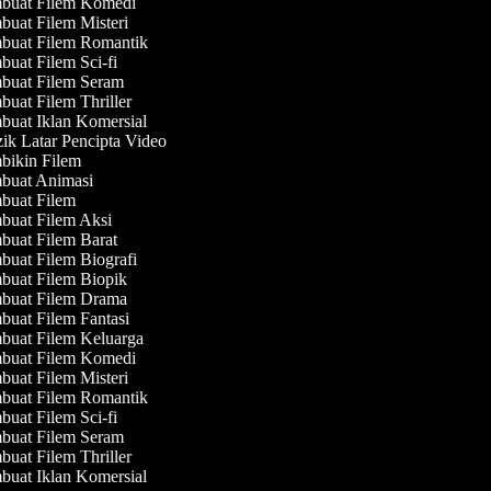
uat Filem Komedi
uat Filem Misteri
uat Filem Romantik
uat Filem Sci-fi
uat Filem Seram
uat Filem Thriller
uat Iklan Komersial
k Latar Pencipta Video
ikin Filem
uat Animasi
uat Filem
uat Filem Aksi
uat Filem Barat
uat Filem Biografi
uat Filem Biopik
uat Filem Drama
uat Filem Fantasi
uat Filem Keluarga
uat Filem Komedi
uat Filem Misteri
uat Filem Romantik
uat Filem Sci-fi
uat Filem Seram
uat Filem Thriller
uat Iklan Komersial