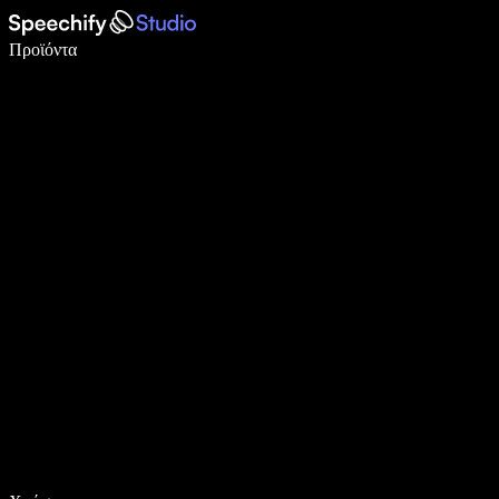
Γράψτε 5× πιο γρήγορα με φωνητική πληκτρολόγηση
Προϊόντα
Μάθετε περισσότερα