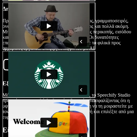
Δημιουργήστε την Ταινία σας
Προσθέστε μουσική, ηχητικά εφέ, μεταβάσεις, γραμματοσειρές,
overlays, αυτοκόλλητα, υπότιτλους, αφηγήσεις και πολλά ακόμη.
Μπορείτε επίσης να αξιοποιήσετε λειτουργίες περικοπής, εισόδου
και εξόδου ήχου με fade, και εφέ zoom-out. Οι δυνατότητες
επεξεργασίας είναι πρακτικά απεριόριστες με τα φιλικά προς
αρχάριους εργαλεία επεξεργασίας βίντεο με AI.
Εξάγετε την Ταινία σας
Μόλις ολοκληρώσετε τη μουσική σας ταινία, το Speechify Studio
προσφέρει μια ομαλή διαδικασία εξαγωγής, διασφαλίζοντας ότι η
υψηλής ποιότητας παραγωγή σας είναι έτοιμη να τη μοιραστείτε με
τον κόσμο. Απλά πατήστε το κουμπί Εξαγωγή και επιλέξτε από μια
ευρεία γκάμα τύπων αρχείων βίντεο.
Είδη Μουσικών Ταινιών