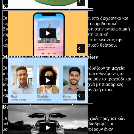
Κλασικές Μουσικές Ταινίες
Οι κλασικές μουσικές ταινίες χαρακτηρίζονται από διαχρονικά και
κομψά τραγούδια και χορευτικά που τιμούν το παραδοσιακό
Broadway και το θέατρο. Συχνά δίνουν έμφαση στην εντυπωσιακή
χορογραφία, τα εμβληματικά τραγούδια και στη φυσική
ενσωμάτωση της μουσικής στην αφήγηση, αποτυπώνοντας την
κομψότητα και τη γοητεία του κλασικού μουσικού θεάτρου.
Μουσικές Ταινίες Κινουμένων Σχεδίων
Οι μουσικές ταινίες κινουμένων σχεδίων συνδυάζουν τη μαγεία
του animation με ζωντανά μουσικά νούμερα, απευθυνόμενες σε
κοινό κάθε ηλικίας. Αυτές οι ταινίες χρησιμοποιούν το τραγούδι και
τον χορό για να ενισχύσουν την αφήγηση, συχνά με πιασάρικες
μελωδίες και εντυπωσιακές σκηνές που δίνουν ζωή στους
χαρακτήρες με πολύχρωμο και μαγικό τρόπο.
Βιογραφικές Μουσικές Ταινίες
Οι βιογραφικές μουσικές ταινίες φωτίζουν τις ζωές πραγματικών
ανθρώπων, μπλέκοντας τις προσωπικές τους διαδρομές με
μουσικές παραστάσεις. Αυτές οι ταινίες προσφέρουν έναν