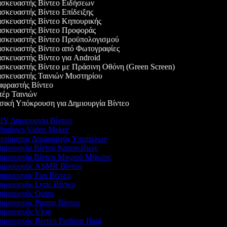
σκευαστής Βίντεο Ειδήσεων
σκευαστής Βίντεο Επίδειξης
σκευαστής Βίντεο Κηπουρικής
σκευαστής Βίντεο Προφοράς
σκευαστής Βίντεο Προϋπολογισμού
σκευαστής Βίντεο από Φωτογραφίες
σκευαστής Βίντεο για Android
σκευαστής Βίντεο με Πράσινη Οθόνη (Green Screen)
σκευαστής Ταινιών Μυστηρίου
φραστής Βίντεο
έρ Ταινιών
ική Υπόκρουση για Δημιουργία Βίντεο
Y Δημιουργία Βίντεο
indows Video Maker
υτόματος Δημιουργός Υποτίτλων
μιουργία Βίντεο Κατοικίδιων
ημιουργία Βίντεο Μικρού Μήκους
ημιουργός ASMR Βίντεο
μιουργός Fan Βίντεο
μιουργός Lyric Βίντεο
μιουργός Outro
μιουργός Promo Βίντεο
ημιουργός Vlog
μιουργός Βίντεο Fashion Haul