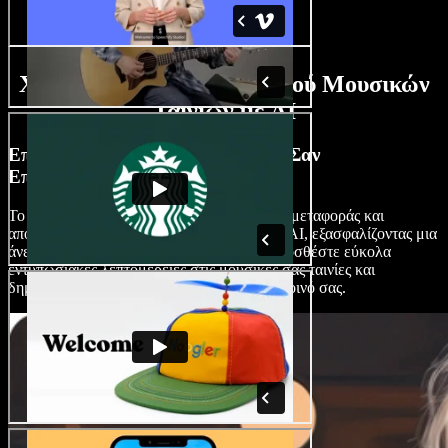
Χαρακτηριστικά Δημιουργού Μουσικών
Ταινιών με AI
Επεξεργαστείτε Μουσικές Ταινίες Σαν
Επαγγελματίας
Το Speechify Studio προσφέρει περιβάλλον μεταφοράς και
απόθεσης, προσαρμόσιμα πρότυπα και εφέ AI, εξασφαλίζοντας μια
άνετη εμπειρία επεξεργασίας για όλους. Προσθέστε εύκολα
εντυπωσιακές λεπτομέρειες στις μουσικές σας ταινίες και
δημιουργήστε περιεχόμενο που αγγίζει το κοινό σας.