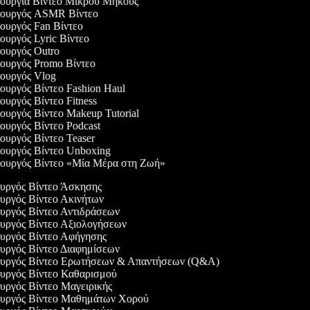
ουργία Βίντεο Μικρού Μήκους
ουργός ASMR Βίντεο
ουργός Fan Βίντεο
υργός Lyric Βίντεο
ουργός Outro
ουργός Promo Βίντεο
ουργός Vlog
υργός Βίντεο Fashion Haul
υργός Βίντεο Fitness
υργός Βίντεο Makeup Tutorial
υργός Βίντεο Podcast
υργός Βίντεο Teaser
ουργός Βίντεο Unboxing
ουργός Βίντεο «Μία Μέρα στη Ζωή»
ουργός Βίντεο Άσκησης
ουργός Βίντεο Ακινήτων
ουργός Βίντεο Αντιδράσεων
ουργός Βίντεο Αξιολογήσεων
ουργός Βίντεο Αφήγησης
ουργός Βίντεο Διαφημίσεων
ουργός Βίντεο Ερωτήσεων & Απαντήσεων (Q&A)
ουργός Βίντεο Καθαρισμού
ουργός Βίντεο Μαγειρικής
ουργός Βίντεο Μαθημάτων Χορού