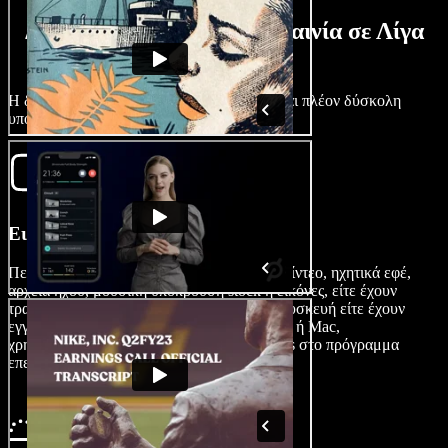
Δημιουργήστε Μουσική Ταινία σε Λίγα
Λεπτά
Η δημιουργία μιας μουσικής ταινίας δεν είναι πλέον δύσκολη
υπόθεση με το Speechify Studio.
Εισάγετε την Ταινία σας
Περάστε με ευκολία τη δική σας μουσική, βίντεο, ηχητικά εφέ,
αρχεία ήχου, μουσική υπόκρουση stock ή εικόνες, είτε έχουν
τραβηχτεί με iPhone, Android ή άλλη iOS συσκευή είτε έχουν
εγγραφεί σε υπολογιστή Microsoft Windows ή Mac,
χρησιμοποιώντας την επιλογή Images/Videos στο πρόγραμμα
επεξεργασίας βίντεο.