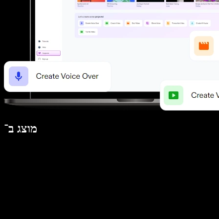
מוצג ב־