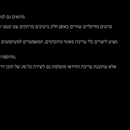
עורך הווידאו ויוצר הסרטים החינמי של Speechify Studio מתאים גם למתחילים וגם ליוצרי תוכן מנוסים, ומאפשר למשתמשים להפיק בקלות מחזות זמר מרהיבים לעין.
סרטים מוזיקליים שוזרים באופן חלק נרטיבים מרתקים עם קטעי ש
מהוספת מוזיקת רקע ודיבוב מבוסס בינה מלאכותית ועד מעברים, אפקטים חכמים, מדבקות ואנימציות – תוכלו לעצב ולערוך מחזות זמר בדיוק כמו שאתם רוצים.