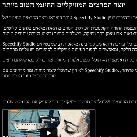
יוצר הסרטים המוזיקליים החינמי הטוב ביותר
והעצמת החוויה הקולנועית הכוללת. הסרטים האלה מלאים בלחנים קליטים,
Speechify Studio מציע ליוצרים כלי עריכת סאונד מתקדמים, המאפשרים למשתמשים לחתוך ולערוך רצועות מוזיקה בדיוק מירבי. סרגל הכלים האינטואיטיבי כולל גם כלי עריכת וידאו מבוססי בינה מלאכותית, שמבטיחים
לא רק שתוכלו ליצור מחזות זמר מרהיבים עם Speechify Studio, אלא שתוכנת עריכת הווידאו מושלמת גם ליצירת כל סוג של תוכן וידאו, כולל קליפים מוזיקליים, סרטוני רשתות חברתיות, מצגות, מדריכים, סרטוני פתיחה,
סרטוני פרומו ועוד הרבה יותר.