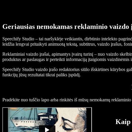
Geriausias nemokamas reklaminio vaizdo į
Speechify Studio – tai naršyklėje veikiantis, dirbtinio intelekto pagr
leidžia lengvai pritaikyti animuotą tekstą, subtitrus, vaizdo įrašus, fo
Reklaminiai vaizdo įrašai, apimantys įvairų turinį – nuo vaizdo skelbi
produktus ar paslaugas ir perteikti informaciją įtaigiomis vaizdinėmis 
Speechify Studio vaizdo įrašo redaktorius siūlo išskirtines kūrybos gali
funkcijų jūsų rezultatai tikrai paliks įspūdį.
Pradėkite nuo tuščio lapo arba rinkitės iš mūsų nemokamų reklaminio v
Kaip 