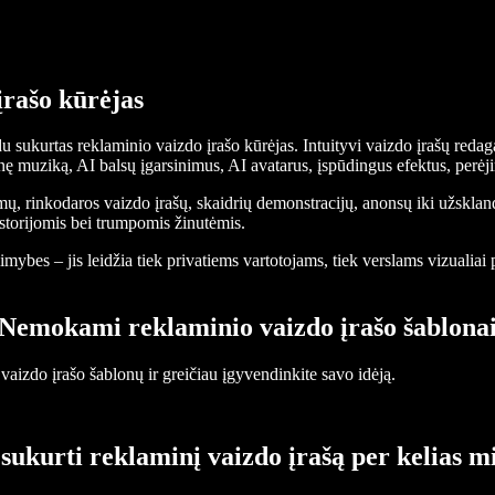
rašo kūrėjas
indu sukurtas reklaminio vaizdo įrašo kūrėjas. Intuityvi vaizdo įrašų r
ninę muziką, AI balsų įgarsinimus, AI avatarus, įspūdingus efektus, perėj
mų, rinkodaros vaizdo įrašų, skaidrių demonstracijų, anonsų iki užsklan
istorijomis bei trumpomis žinutėmis.
mybes – jis leidžia tiek privatiems vartotojams, tiek verslams vizualiai p
Nemokami reklaminio vaizdo įrašo šablona
aizdo įrašo šablonų ir greičiau įgyvendinkite savo idėją.
sukurti reklaminį vaizdo įrašą per kelias m