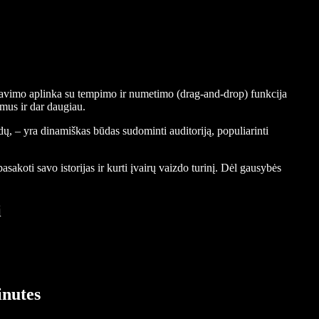
edagavimo aplinka su tempimo ir numetimo (drag-and-drop) funkcija
imus ir dar daugiau.
dų, – yra dinamiškas būdas sudominti auditoriją, populiarinti
asakoti savo istorijas ir kurti įvairų vaizdo turinį. Dėl gausybės
i
inutes