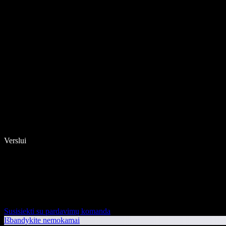
Verslui
Susisiekti su pardavimų komanda
Išbandykite nemokamai