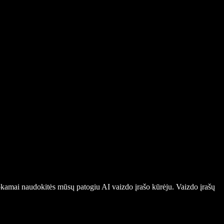
emokamai naudokitės mūsų patogiu AI vaizdo įrašo kūrėju. Vaizdo įrašų