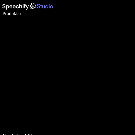
Rašykite 5× greičiau naudodami diktavimą balsu
Produktai
Sužinokite daugiau