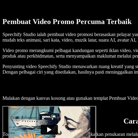
Pembuat Video Promo Percuma Terbaik
Speechify Studio ialah pembuat video promosi berasaskan pelayar y
mudah teks animasi, sari kata, video, muzik latar, suara AI, avatar AI
Video promo merangkumi pelbagai kandungan seperti iklan video, vid
produk atau perkhidmatan, serta menyampaikan maklumat melalui pen
Penyunting video Speechify Studio menawarkan ruang kreatif yang s
Dengan pelbagai ciri yang disediakan, hasilnya pasti meninggalkan 
Mulakan dengan kanvas kosong atau gunakan templat Pembuat Vid
Car
Tonjolkan produk atau tawaran anda dan tingkatkan penukaran melal