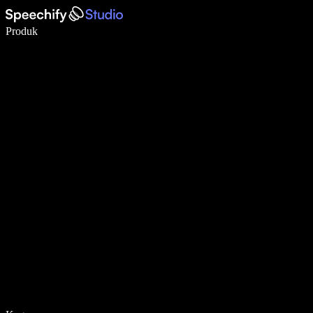
Tulis 5× lebih pantas dengan menaip menggunakan suara
Produk
Ketahui Lebih Lanjut