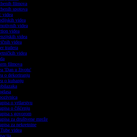
azbenih filmova
azbenih spotova
ic videa
rodijskih videa
omotivnih videa
action videa
cenzijskih videa
iričnih videa
ser trailera
jetničkih videa
voda
stern filmova
dea 'Dan u životu'
dea o dekoriranju
dea o kuhanju
 obilazaka
 oglasa
 pozivnica
zapisa o vrtlarstvu
zapisa o čišćenju
ozapisa s govorom
zapisa za društvene mreže
zapisa za nekretnine
ouTube videa
imacija