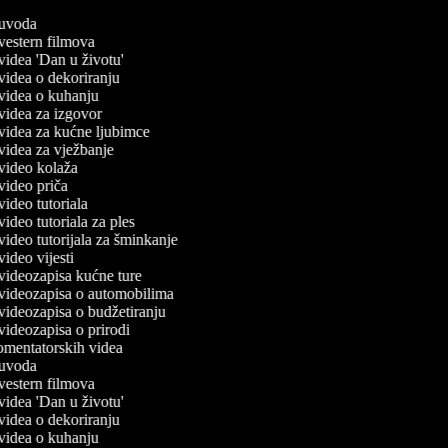
č uvoda
č vestern filmova
 videa 'Dan u životu'
č videa o dekoriranju
č videa o kuhanju
č videa za izgovor
č videa za kućne ljubimce
č videa za vježbanje
č video kolaža
 video priča
 video tutoriala
 video tutoriala za ples
 video tutorijala za šminkanje
 video vijesti
č videozapisa kućne ture
č videozapisa o automobilima
č videozapisa o budžetiranju
 videozapisa o prirodi
komentatorskih videa
č uvoda
č vestern filmova
 videa 'Dan u životu'
č videa o dekoriranju
č videa o kuhanju