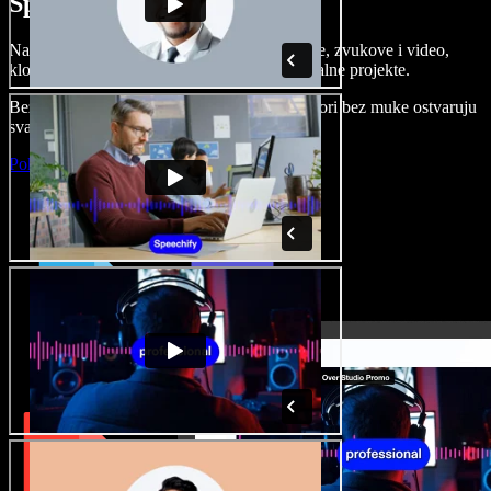
Speechify Studiju.
Napravite voice overe, dodajte besplatne slike, zvukove i video,
klonirajte svoj glas i složite sjajne audio-vizualne projekte.
Bez učenja i sve dostupno u pregledniku, autori bez muke ostvaruju
svaku kreativnu ideju.
Pokreni Studio