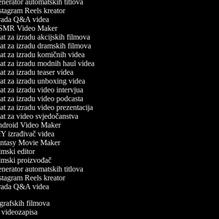
erator automatskih titlova
tagram Reels kreator
rada Q&A videa
MR Video Maker
t za izradu akcijskih filmova
t za izradu dramskih filmova
t za izradu komičnih videa
t za izradu modnih haul videa
t za izradu teaser videa
t za izradu unboxing videa
t za izradu video intervjua
t za izradu video podcasta
t za izradu video prezentacija
t za video svjedočanstva
droid Video Maker
 izrađivač videa
ntasy Movie Maker
mski editor
mski proizvođač
erator automatskih titlova
tagram Reels kreator
rada Q&A videa
iografskih filmova
an videozapisa