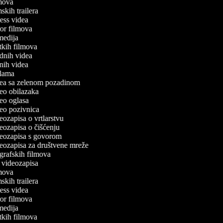
ilmova
lmskih trailera
tness videa
oror filmova
omedija
ratkih filmova
odnih videa
utnih videa
eklama
idea sa zelenom pozadinom
ideo obilazaka
ideo oglasa
ideo pozivnica
deozapisa o vrtlarstvu
ideozapisa o čišćenju
ideozapisa s govorom
ideozapisa za društvene mreže
iografskih filmova
an videozapisa
ilmova
lmskih trailera
tness videa
oror filmova
omedija
ratkih filmova