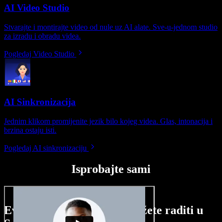
AI Video Studio
Stvarajte i montirajte video od nule uz AI alate. Sve-u-jednom studio
za izradu i obradu videa.
Pogledaj Video Studio
AI Sinkronizacija
Jednim klikom promijenite jezik bilo kojeg videa. Glas, intonacija i
brzina ostaju isti.
Pogledaj AI sinkronizaciju
Isprobajte sami
Evo malog pregleda što možete raditi u