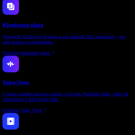
Kloniranje glasa
Napravite AI klon svog glasa u par sekundi. Bez instalacije – sve
radi izravno u pregledniku.
Pogledaj kloniranje glasa
Voice Over
U trenu snimite glasovne zapise s AI-jem. Pročitajte tekst, video ili
objašnjenja u bilo kojem stilu.
Pogledaj Voice Over