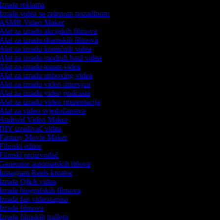
Izrada reklama
Izrada videa sa zelenom pozadinom
ASMR Video Maker
Alat za izradu akcijskih filmova
Alat za izradu dramskih filmova
Alat za izradu komičnih videa
Alat za izradu modnih haul videa
Alat za izradu teaser videa
Alat za izradu unboxing videa
Alat za izradu video intervjua
Alat za izradu video podcasta
Alat za izradu video prezentacija
Alat za video svjedočanstva
Android Video Maker
DIY izrađivač videa
Fantasy Movie Maker
Filmski editor
Filmski proizvođač
Generator automatskih titlova
Instagram Reels kreator
Izrada Q&A videa
Izrada biografskih filmova
Izrada fan videozapisa
Izrada filmova
zrada filmskih trailera