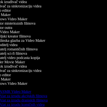
k izrađivač videa
vač za sinkronizaciju videa
 editor
 Maker
ows Video Maker
or misterioznih filmova
or outra
ideo Maker
jski kreator filmova
inska glazba za Video Maker
itelj videa
telj romantičnih filmova
telj sci-fi filmova
telj video podcasta kopija
ler Movie Maker
k izrađivač videa
vač za sinkronizaciju videa
 editor
 Maker
ows Video Maker
ASMR Video Maker
Alat za izradu akcijskih filmova
Alat za izradu dramskih filmova
Alat za izradu komičnih videa