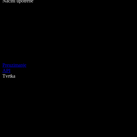
Načini upotrebe
Preuzimanje
API
Tvrtka