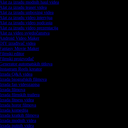
Alat za izradu modnih haul videa
Alat za izradu teaser videa
Alat za izradu unboxing videa
Alat za izradu video intervjua
Alat za izradu video podcasta
Alat za izradu video prezentacija
Alat za video svjedočanstva
Android Video Maker
DIY izrađivač videa
Fantasy Movie Maker
Filmski editor
Filmski proizvođač
Generator automatskih titlova
Instagram Reels kreator
Izrada Q&A videa
Izrada biografskih filmova
Izrada fan videozapisa
Izrada filmova
zrada filmskih trailera
zrada fitness videa
Izrada horor filmova
Izrada komedija
Izrada kratkih filmova
Izrada modnih videa
Izrada putnih videa