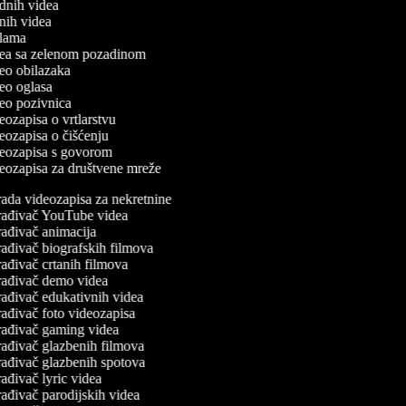
odnih videa
utnih videa
eklama
idea sa zelenom pozadinom
ideo obilazaka
ideo oglasa
ideo pozivnica
deozapisa o vrtlarstvu
ideozapisa o čišćenju
ideozapisa s govorom
ideozapisa za društvene mreže
ada videozapisa za nekretnine
rađivač YouTube videa
ađivač animacija
ađivač biografskih filmova
ađivač crtanih filmova
ađivač demo videa
ađivač edukativnih videa
ađivač foto videozapisa
ađivač gaming videa
ađivač glazbenih filmova
ađivač glazbenih spotova
ađivač lyric videa
ađivač parodijskih videa