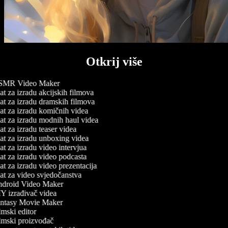
Otkrij više
MR Video Maker
t za izradu akcijskih filmova
t za izradu dramskih filmova
t za izradu komičnih videa
t za izradu modnih haul videa
t za izradu teaser videa
t za izradu unboxing videa
t za izradu video intervjua
t za izradu video podcasta
t za izradu video prezentacija
t za video svjedočanstva
droid Video Maker
 izrađivač videa
ntasy Movie Maker
mski editor
mski proizvođač