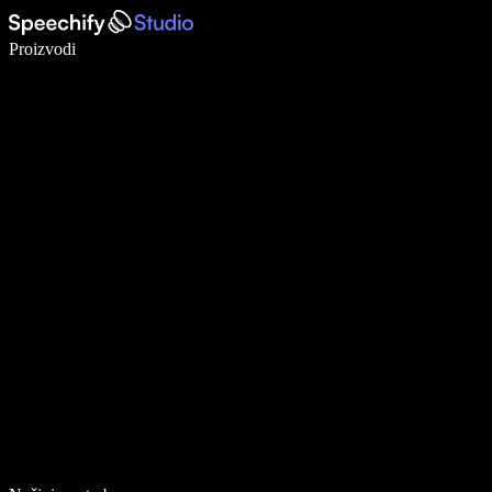
Pišite 5× brže uz glasovno diktiranje
Proizvodi
Saznajte više