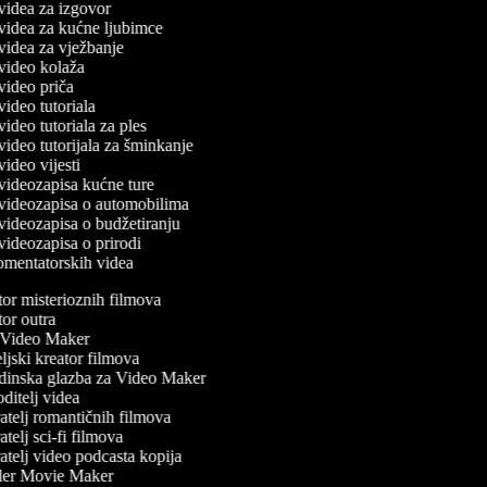
č videa za izgovor
č videa za kućne ljubimce
č videa za vježbanje
č video kolaža
 video priča
 video tutoriala
 video tutoriala za ples
 video tutorijala za šminkanje
 video vijesti
č videozapisa kućne ture
č videozapisa o automobilima
č videozapisa o budžetiranju
 videozapisa o prirodi
komentatorskih videa
or misterioznih filmova
or outra
ideo Maker
jski kreator filmova
inska glazba za Video Maker
itelj videa
telj romantičnih filmova
telj sci-fi filmova
telj video podcasta kopija
ler Movie Maker