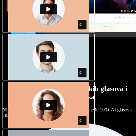
Veliki izbor muških i ženskih glasova i
raznih naglasaka
Nijedan projekt ne mora zvučati isto. Birajte među 100+ AI glasova
i naglasaka i prilagodite ih sebi.