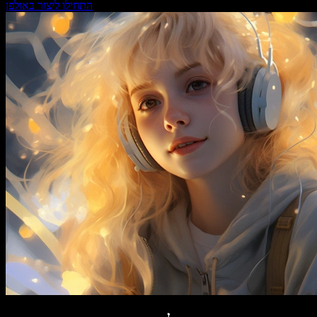
התחילו ליצור באולפן