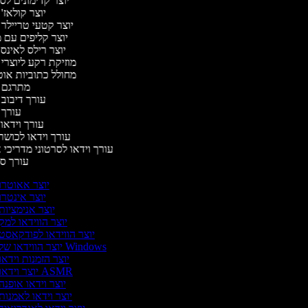
יוצר קדימונים ל
יוצר קולאז'
יוצר קטעי טריילר 
יוצר קליפים עם 
יוצר רילס לאינ
מוזיקת רקע ליוצרי
מחולל כתוביות או
מתרגם 
עורך דיבוב
עורך
עורך וידאו 
עורך וידאו לכושר
עורך וידאו לסרטוני מדריכי 
עורך 
יוצר אאוטרו
יוצר אינטרו
יוצר אנימציות
יוצר הווידאו למק
יוצר הווידאו לפודקאסט
יוצר הווידאו של Windows
יוצר הזמנות וידאו
יוצר וידאו ASMR
יוצר וידאו אופנה
יוצר וידאו לאמנות