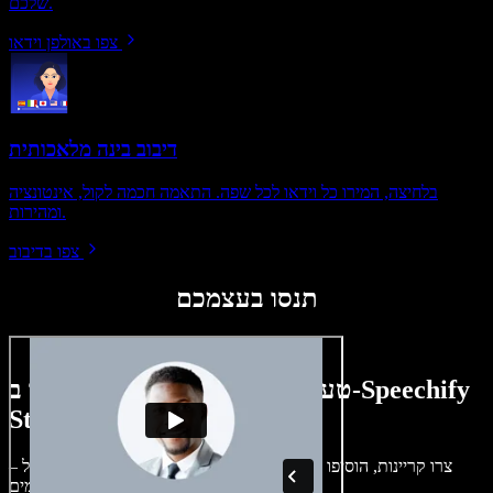
שלכם.
צפו באולפן וידאו
דיבוב בינה מלאכותית
בלחיצה, המירו כל וידאו לכל שפה. התאמה חכמה לקול, אינטונציה
ומהירות.
צפו בדיבוב
תנסו בעצמכם
טעימה קטנה ממה שתוכלו ליצור ב-Speechify
Studio.
צרו קריינות, הוסיפו תמונות ללא זכויות, אודיו, סרטונים ושיבוט קול –
לפרויקטים קוליים־חזותיים מושלמים.