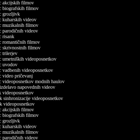
ec akcijskih filmov
ec biografskih filmov
ec grozljivk
ec kuharskih videov
ec muzikalnih filmov
ec parodičnih videov
ec risank
ec romantičnih filmov
ec skrivnostnih filmov
c trilerjev
lec umetniških videoposnetkov
lec uvodov
lec vadbenih videoposnetkov
ec video pričevanj
lec videoposnetkov modnih haulov
a izdelavo napovednih videov
nik videoposnetkov
ik sinhronizacije videoposnetkov
nik videoposnetkov
ec akcijskih filmov
ec biografskih filmov
ec grozljivk
ec kuharskih videov
ec muzikalnih filmov
ec parodičnih videov