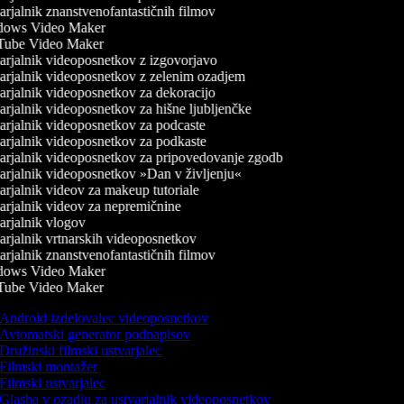
rjalnik znanstvenofantastičnih filmov
ows Video Maker
ube Video Maker
rjalnik videoposnetkov z izgovorjavo
rjalnik videoposnetkov z zelenim ozadjem
rjalnik videoposnetkov za dekoracijo
rjalnik videoposnetkov za hišne ljubljenčke
rjalnik videoposnetkov za podcaste
rjalnik videoposnetkov za podkaste
rjalnik videoposnetkov za pripovedovanje zgodb
rjalnik videoposnetkov »Dan v življenju«
rjalnik videov za makeup tutoriale
rjalnik videov za nepremičnine
rjalnik vlogov
rjalnik vrtnarskih videoposnetkov
rjalnik znanstvenofantastičnih filmov
ows Video Maker
ube Video Maker
Android izdelovalec videoposnetkov
Avtomatski generator podnapisov
Družinski filmski ustvarjalec
Filmski montažer
Filmski ustvarjalec
Glasba v ozadju za ustvarjalnik videoposnetkov