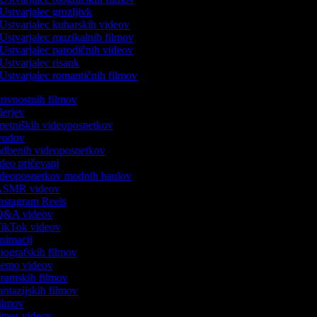
Ustvarjalec grozljivk
Ustvarjalec kuharskih videov
Ustvarjalec muzikalnih filmov
Ustvarjalec parodičnih videov
Ustvarjalec risank
Ustvarjalec romantičnih filmov
skrivnostnih filmov
ilerjev
umetniških videoposnetkov
uvodov
vadbenih videoposnetkov
video pričevanj
videoposnetkov modnih haulov
k ASMR videov
 Instagram Reels
k Q&A videov
 TikTok videov
 animacij
 biografskih filmov
 demo videov
 dramskih filmov
fantazijskih filmov
 filmov
fitnes videov