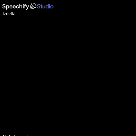
Pišite 5× hitreje z narekovanjem
Izdelki
Več o tem