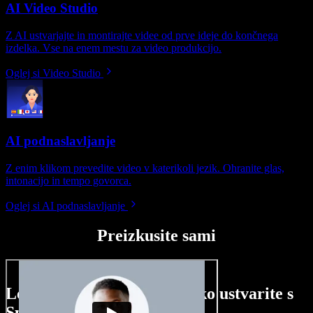
AI Video Studio
Z AI ustvarjajte in montirajte videe od prve ideje do končnega
izdelka. Vse na enem mestu za video produkcijo.
Oglej si Video Studio
AI podnaslavljanje
Z enim klikom prevedite video v katerikoli jezik. Ohranite glas,
intonacijo in tempo govorca.
Oglej si AI podnaslavljanje
Preizkusite sami
Le nekaj primerov, kaj lahko ustvarite s
Speechify Studio.