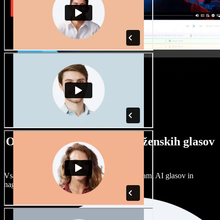
Ogromna izbira moških in ženskih glasov
ter naglasov
Vsak projekt je unikaten. Izbirajte med stotinami AI glasov in
naglasov ter jih prilagodite po svoje.