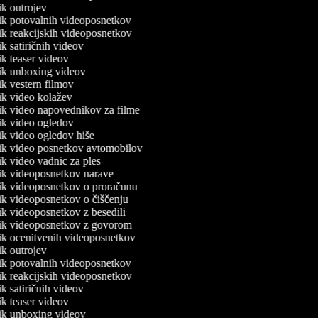
nik outrojev
nik potovalnih videoposnetkov
nik reakcijskih videoposnetkov
nik satiričnih videov
nik teaser videov
lnik unboxing videov
nik vestern filmov
nik video kolažev
nik video napovednikov za filme
nik video ogledov
nik video ogledov hiše
lnik video posnetkov avtomobilov
nik video vadnic za ples
lnik videoposnetkov narave
lnik videoposnetkov o proračunu
nik videoposnetkov o čiščenju
nik videoposnetkov z besedili
lnik videoposnetkov z govorom
nik ocenitvenih videoposnetkov
nik outrojev
nik potovalnih videoposnetkov
nik reakcijskih videoposnetkov
nik satiričnih videov
nik teaser videov
lnik unboxing videov