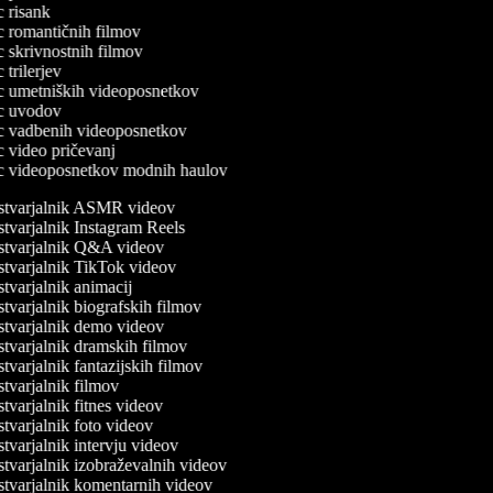
ec risank
ec romantičnih filmov
ec skrivnostnih filmov
c trilerjev
lec umetniških videoposnetkov
lec uvodov
lec vadbenih videoposnetkov
ec video pričevanj
lec videoposnetkov modnih haulov
tvarjalnik ASMR videov
tvarjalnik Instagram Reels
tvarjalnik Q&A videov
tvarjalnik TikTok videov
tvarjalnik animacij
tvarjalnik biografskih filmov
tvarjalnik demo videov
tvarjalnik dramskih filmov
tvarjalnik fantazijskih filmov
tvarjalnik filmov
tvarjalnik fitnes videov
tvarjalnik foto videov
tvarjalnik intervju videov
tvarjalnik izobraževalnih videov
tvarjalnik komentarnih videov