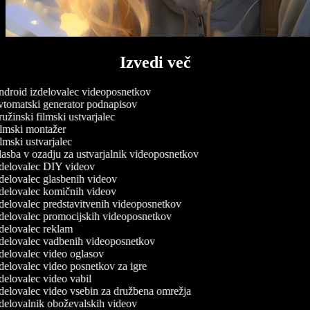
Izvedi več
droid izdelovalec videoposnetkov
tomatski generator podnapisov
užinski filmski ustvarjalec
lmski montažer
lmski ustvarjalec
asba v ozadju za ustvarjalnik videoposnetkov
delovalec DIY videov
delovalec glasbenih videov
delovalec komičnih videov
delovalec predstavitvenih videoposnetkov
delovalec promocijskih videoposnetkov
delovalec reklam
delovalec vadbenih videoposnetkov
delovalec video oglasov
delovalec video posnetkov za igre
delovalec video vabil
delovalec video vsebin za družbena omrežja
delovalnik oboževalskih videov