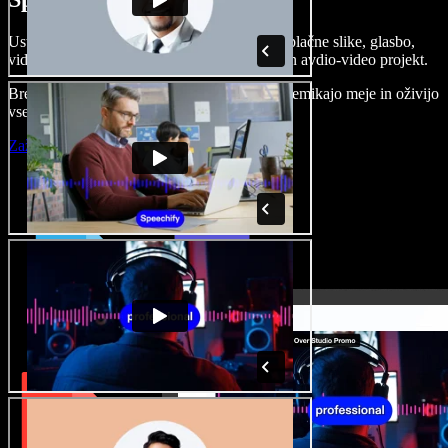
Ustvarjajte govorne posnetke, dodajajte brezplačne slike, glasbo,
videe, klonirajte svoj glas in pripravite celoten avdio-video projekt.
Brez učenja in kar iz brskalnika ustvarjalci premikajo meje in oživijo
vse ideje.
Zaženi Studio