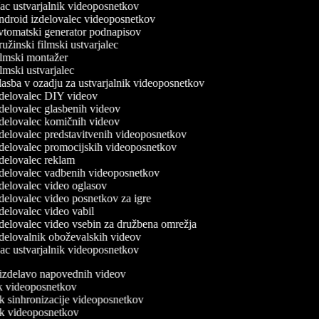
c ustvarjalnik videoposnetkov
droid izdelovalec videoposnetkov
tomatski generator podnapisov
užinski filmski ustvarjalec
lmski montažer
lmski ustvarjalec
asba v ozadju za ustvarjalnik videoposnetkov
delovalec DIY videov
delovalec glasbenih videov
delovalec komičnih videov
delovalec predstavitvenih videoposnetkov
delovalec promocijskih videoposnetkov
delovalec reklam
delovalec vadbenih videoposnetkov
delovalec video oglasov
delovalec video posnetkov za igre
delovalec video vabil
delovalec video vsebin za družbena omrežja
delovalnik oboževalskih videov
c ustvarjalnik videoposnetkov
a izdelavo napovednih videov
nik videoposnetkov
ik sinhronizacije videoposnetkov
nik videoposnetkov