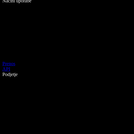
Načini uporabe
Prenos
API
Podjetje