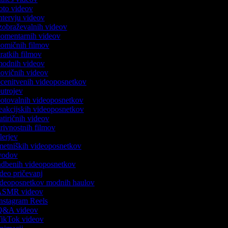
 foto videov
intervju videov
 izobraževalnih videov
 komentarnih videov
 komičnih filmov
kratkih filmov
 modnih videov
 novičnih videov
 ocenitvenih videoposnetkov
outrojev
 potovalnih videoposnetkov
 reakcijskih videoposnetkov
satiričnih videov
skrivnostnih filmov
ilerjev
umetniških videoposnetkov
uvodov
vadbenih videoposnetkov
video pričevanj
videoposnetkov modnih haulov
k ASMR videov
 Instagram Reels
k Q&A videov
 TikTok videov