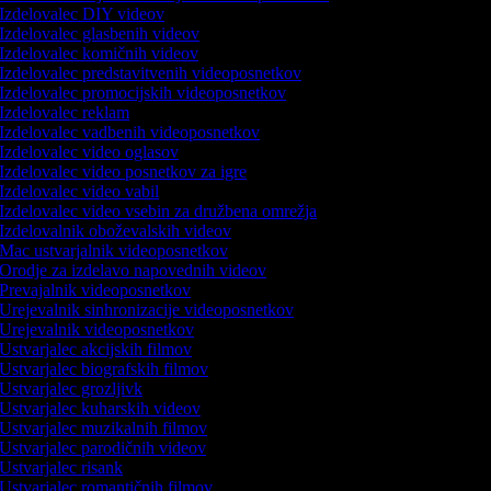
Izdelovalec DIY videov
Izdelovalec glasbenih videov
Izdelovalec komičnih videov
Izdelovalec predstavitvenih videoposnetkov
Izdelovalec promocijskih videoposnetkov
Izdelovalec reklam
Izdelovalec vadbenih videoposnetkov
Izdelovalec video oglasov
Izdelovalec video posnetkov za igre
Izdelovalec video vabil
Izdelovalec video vsebin za družbena omrežja
Izdelovalnik oboževalskih videov
Mac ustvarjalnik videoposnetkov
Orodje za izdelavo napovednih videov
Prevajalnik videoposnetkov
Urejevalnik sinhronizacije videoposnetkov
Urejevalnik videoposnetkov
Ustvarjalec akcijskih filmov
Ustvarjalec biografskih filmov
Ustvarjalec grozljivk
Ustvarjalec kuharskih videov
Ustvarjalec muzikalnih filmov
Ustvarjalec parodičnih videov
Ustvarjalec risank
Ustvarjalec romantičnih filmov