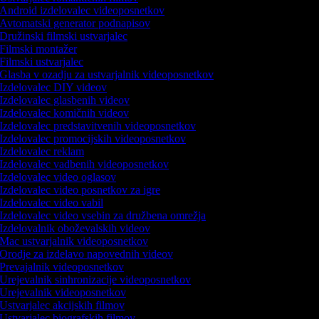
Android izdelovalec videoposnetkov
Avtomatski generator podnapisov
Družinski filmski ustvarjalec
Filmski montažer
Filmski ustvarjalec
Glasba v ozadju za ustvarjalnik videoposnetkov
Izdelovalec DIY videov
Izdelovalec glasbenih videov
Izdelovalec komičnih videov
Izdelovalec predstavitvenih videoposnetkov
Izdelovalec promocijskih videoposnetkov
Izdelovalec reklam
Izdelovalec vadbenih videoposnetkov
Izdelovalec video oglasov
Izdelovalec video posnetkov za igre
Izdelovalec video vabil
Izdelovalec video vsebin za družbena omrežja
Izdelovalnik oboževalskih videov
Mac ustvarjalnik videoposnetkov
Orodje za izdelavo napovednih videov
Prevajalnik videoposnetkov
Urejevalnik sinhronizacije videoposnetkov
Urejevalnik videoposnetkov
Ustvarjalec akcijskih filmov
Ustvarjalec biografskih filmov