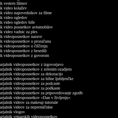
nik vestern filmov
nik video kolažev
nik video napovednikov za filme
nik video ogledov
nik video ogledov hiše
lnik video posnetkov avtomobilov
nik video vadnic za ples
lnik videoposnetkov narave
lnik videoposnetkov o proračunu
nik videoposnetkov o čiščenju
nik videoposnetkov z besedili
lnik videoposnetkov z govorom
rjalnik videoposnetkov z izgovorjavo
rjalnik videoposnetkov z zelenim ozadjem
rjalnik videoposnetkov za dekoracijo
rjalnik videoposnetkov za hišne ljubljenčke
rjalnik videoposnetkov za podcaste
rjalnik videoposnetkov za podkaste
rjalnik videoposnetkov za pripovedovanje zgodb
rjalnik videoposnetkov »Dan v življenju«
rjalnik videov za makeup tutoriale
rjalnik videov za nepremičnine
rjalnik vlogov
rjalnik vrtnarskih videoposnetkov