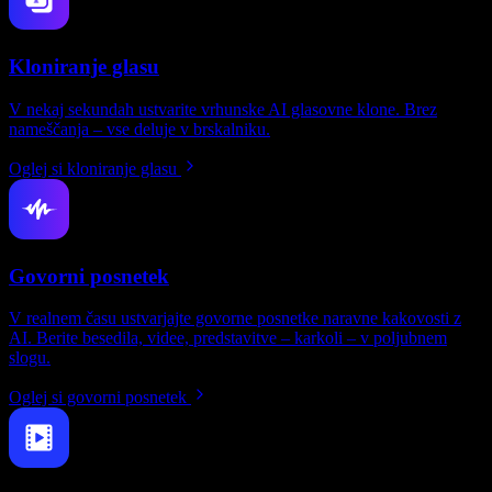
Kloniranje glasu
V nekaj sekundah ustvarite vrhunske AI glasovne klone. Brez
nameščanja – vse deluje v brskalniku.
Oglej si kloniranje glasu
Govorni posnetek
V realnem času ustvarjajte govorne posnetke naravne kakovosti z
AI. Berite besedila, videe, predstavitve – karkoli – v poljubnem
slogu.
Oglej si govorni posnetek