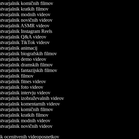
tvarjalnik komičnih filmov
tvarjalnik kratkih filmov
tvarjalnik modnih videov
tvarjalnik novičnih videov
tvarjalnik ASMR videov
tvarjalnik Instagram Reels
tvarjalnik Q&A videov
tvarjalnik TikTok videov
tvarjalnik animacij
tvarjalnik biografskih filmov
tvarjalnik demo videov
tvarjalnik dramskih filmov
tvarjalnik fantazijskih filmov
tvarjalnik filmov
tvarjalnik fitnes videov
tvarjalnik foto videov
tvarjalnik intervju videov
tvarjalnik izobraževalnih videov
tvarjalnik komentarnih videov
tvarjalnik komičnih filmov
tvarjalnik kratkih filmov
tvarjalnik modnih videov
tvarjalnik novičnih videov
nik ocenitvenih videoposnetkov