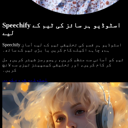
Speechify اسٹوڈیو ہر سائز کی ٹیم کے
لیے
Speechify اسٹوڈیو ہر قسم کی تخلیقی ٹیم کے لیے آسان
ہے، چاہے اکیلے کام کریں یا بڑی ٹیم کے ساتھ۔
ٹیم کو آسانی سے منظم کریں، ریسورسز شیئر کریں، مل
کر کام کریں، اور تخلیقی کیمپینز تیزی سے لانچ
کریں۔
اسٹوڈیو شروع کریں