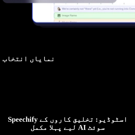
نمایاں انتخاب
Speechify اسٹوڈیو: تخلیق کاروں کے
لیے پہلا مکمل AI سوئٹ