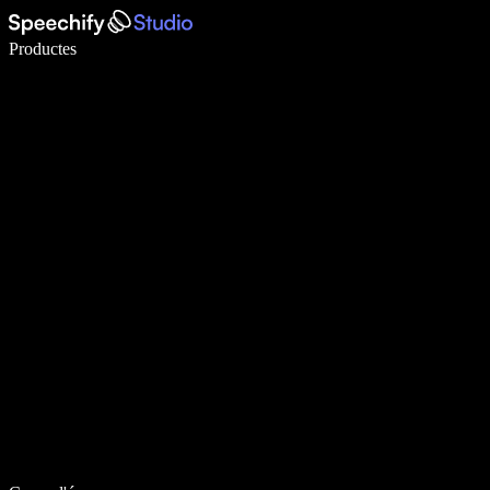
Escriu 5× més ràpid amb la veu
Productes
Més informació