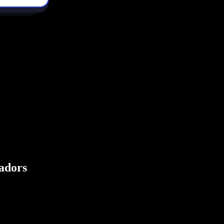
eadors