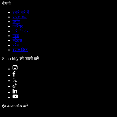
कंपनी
हमारे बारे में
संपर्क करें
ब्लॉग
करियर
एफिलिएट्स
मदद
स्टेटस
प्रेस
ब्रांड किट
Speechify को फॉलो करें
ऐप डाउनलोड करें