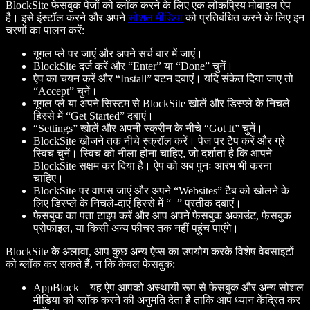
BlockSite फेसबुक पेजों को ब्लॉक करने के लिए एक लोकप्रिय मोबाइल ऐप
है। इसे इंस्टॉल करने और अपने
सोशल मीडिया
को प्रतिबंधित करने के लिए इन
चरणों का पालन करें:
गूगल प्ले पर जाएं और अपने सर्च बार में जाएं।
BlockSite दर्ज करें और “Enter” या “Done” चुनें।
ऐप का चयन करें और “Install” बटन दबाएं। यदि संकेत दिया जाए तो
“Accept” चुनें।
गूगल प्ले या अपने सिस्टम से BlockSite खोलें और डिस्प्ले के निचले
हिस्से में “Get Started” दबाएं।
“Settings” खोलें और अपनी स्क्रीन के नीचे “Got It” चुनें।
BlockSite खोजने तक नीचे स्क्रॉल करें। पेज पर टैप करें और ग्रे
स्विच चुनें। स्विच को नीला होना चाहिए, जो दर्शाता है कि आपने
BlockSite सक्षम कर दिया है। ऐप को अब पुनः आरंभ भी करना
चाहिए।
BlockSite पर वापस जाएं और अपने “Websites” टैब को खोलने के
लिए डिस्प्ले के निचले-दाएं हिस्से में “+” प्रतीक दबाएं।
फेसबुक का पता टाइप करें और आप अपने फेसबुक अकाउंट, फेसबुक
प्रोफाइल, या किसी अन्य फीचर तक नहीं पहुंच पाएंगे।
BlockSite के अलावा, आप कुछ अन्य ऐप्स का उपयोग करके विशेष वेबसाइटों
को ब्लॉक कर सकते हैं, न कि केवल फेसबुक:
AppBlock
– यह ऐप आपको अस्थायी रूप से फेसबुक और अन्य सोशल
मीडिया को ब्लॉक करने की अनुमति देता है ताकि आप ध्यान केंद्रित कर