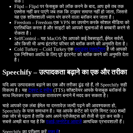
सकें।
Flipd
– Flipd पर फेसबुक को लॉक करने के बाद, आप इसे तब तक
एक्सेस नहीं कर पाएंगे जब तक कि टाइमर समाप्त नहीं हो जाता, जिससे
यह एक शक्तिशाली ध्यान भंग करने वाला ब्लॉकर बन जाता है।
Freedom
– Freedom एक VPN का उपयोग करके सोशल मीडिया को
प्रतिबंधित करता है और साइटों को आपको सूचनाओं से बमबारी करने से
रोकता है।
SelfControl
– यह MacOS ऐप आपको कई वेबसाइटों, ईमेल सर्वरों,
और किसी भी अन्य इंटरनेट फीचर को ब्लॉक करने की अनुमति देता है।
Cold Turkey
– Cold Turkey एक
ब्राउज़र एक्सटेंशन
है जो आपको
एक निश्चित अवधि के लिए पूरे इंटरनेट को ब्लॉक करने की अनुमति देता
है।
Speechify – उत्पादकता बढ़ाने का एक और तरीका
यदि आप उत्पादकता बढ़ाने का एक और तरीका ढूंढ रहे हैं, तो Speechify सही
विकल्प है। यह
टेक्स्ट टू स्पीच
(TTS) सॉफ़्टवेयर आपके फेसबुक ब्लॉकर्स के
साथ मिलकर एक उत्पादक वातावरण बनाने में मदद कर सकता है।
चाहे आपको एक लंबा ईमेल या दस्तावेज़ जल्दी पढ़ने की आवश्यकता हो,
Speechify के पास समाधान है। यह आपके कंटेंट को प्रति मिनट 900 शब्दों
तक जोर से पढ़ता है ताकि आप अपने प्रोजेक्ट्स को तेजी से पूरा कर सकें।
सबसे अच्छी बात यह है कि
एआई-जनरेटेड आवाजें
अत्यधिक प्रभावशाली हैं।
Speechify का परीक्षण करें
मुफ्त में
!