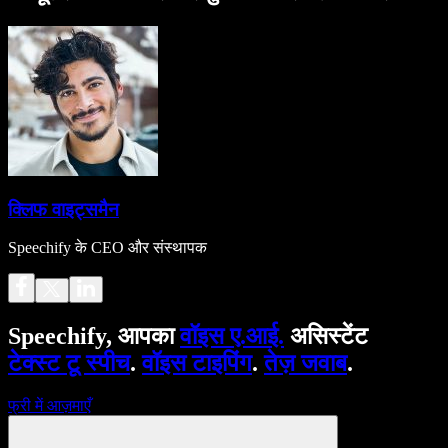
क्लिफ वाइट्समैन
Speechify के CEO और संस्थापक
Speechify, आपका
वॉइस ए.आई.
असिस्टेंट
टेक्स्ट टू स्पीच
.
वॉइस टाइपिंग
.
तेज़ जवाब
.
फ्री में आज़माएँ