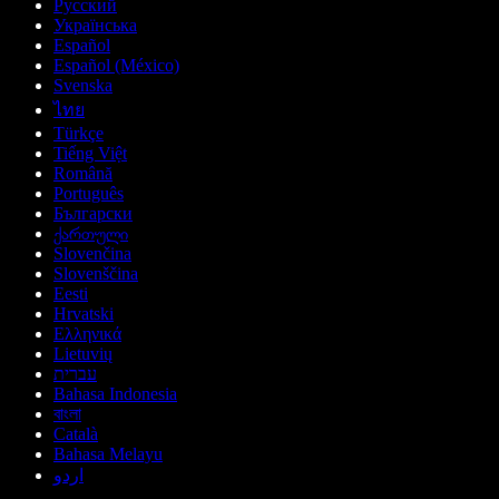
Русский
Українська
Español
Español (México)
Svenska
ไทย
Türkçe
Tiếng Việt
Română
Português
Български
ქართული
Slovenčina
Slovenščina
Eesti
Hrvatski
Ελληνικά
Lietuvių
עברית
Bahasa Indonesia
বাংলা
Català
Bahasa Melayu
اردو