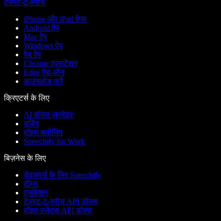
टेक्स्ट-टू-स्पीच
iPhone और iPad ऐप्स
Android ऐप
Mac ऐप
Windows ऐप
वेब ऐप
Chrome एक्सटेंशन
Edge ऐड-ऑन
डाउनलोड करें
क्रिएटर्स के लिए
AI वॉयस जनरेटर
डबिंग
वॉइस क्लोनिंग
Speechify for Work
बिज़नेस के लिए
डेवलपर्स के लिए Speechify
टीम्स
एजुकेशन
टेक्स्ट-टू-स्पीच API डॉक्स
वॉइस एजेंट्स API डॉक्स