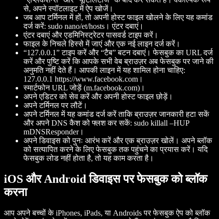
से, अपने स्पॉटलाइट में ऐप खोजें।
जब आप टर्मिनल में हों, तो अपनी होस्ट फाइल खोलने के लिए यह कमांड
दर्ज करें: sudo nano/et/hosts। एंटर दबाएं।
एंटर दबाएं और एडमिनिस्ट्रेटर पासवर्ड टाइप करें।
फाइल के निचले हिस्से में जाएं और एक नई लाइन दर्ज करें।
“127.0.0.1” टाइप करें और “टैब” बटन दबाएं। फेसबुक का URL दर्ज
करें और पुष्टि करें कि आपके सभी वेब ब्राउज़र अब फेसबुक पर जाने की
अनुमति नहीं देते हैं। आपकी लाइन में यह शामिल होना चाहिए:
127.0.0.1 https://www.facebook.com।
स्मार्टफोन URL जोड़ें (m.facebook.com)।
अपने एडिटर को सेव करें और अपनी होस्ट फाइल छोड़ें।
अपने टर्मिनल पर लौटें।
अपने टर्मिनल में यह कमांड दर्ज करें ताकि ब्राउज़र जानकारी हटा सकें
और अपने DNS कैश को फ्लश कर सकें: sudo killall –HUP
mDNSResponder।
अपने डिवाइस को पुनः आरंभ करें और एक ब्राउज़र खोलें। अपने ब्लॉक
को सत्यापित करने के लिए फेसबुक तक पहुंचने का प्रयास करें। यदि
फेसबुक लोड नहीं होता है, तो यह काम करता है।
iOS और Android डिवाइस पर फेसबुक को ब्लॉक
करना
आप अपने बच्चों के iPhones, iPads, या Androids पर फेसबुक ऐप को ब्लॉक