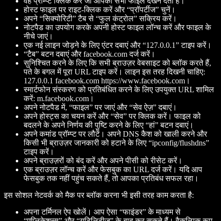
वह प्रॉम्प्ट क्लिक करें जो आपको सभी फाइलें देखने देता है।
होस्ट फाइल पर राइट-क्लिक करें और “प्रॉपर्टीज” चुनें।
अपने “सिक्योरिटी” टैब से “फुल कंट्रोल” सक्रिय करें।
नोटपैड का उपयोग करके अपनी होस्ट फाइल लॉन्च करें और फाइल के
नीचे जाएं।
एक नई लाइन जोड़ने के लिए एंटर दबाएं और “127.0.0.1” टाइप करें।
“टैब” बटन दबाएं और facebook.com दर्ज करें।
सुनिश्चित करने के लिए कि सभी ब्राउज़र वेबसाइट को ब्लॉक करते हैं,
पते के बगल में पूरा URL टाइप करें। लाइन इस तरह दिखनी चाहिए:
127.0.0.1 facebook.com https://www.facebook.com।
स्मार्टफोन संस्करण को प्रतिबंधित करने के लिए उपयुक्त URL शामिल
करें: m.facebook.com।
अपने नोटपैड में, “फाइल” पर जाएं और “सेव ऐज़” दबाएं।
अपने होस्ट्स का चयन करें और “सेव” पर क्लिक करें। फाइल को
बदलने के अपने निर्णय की पुष्टि करने के लिए “हां” बटन दबाएं।
अपने कमांड प्रॉम्प्ट पर लौटें। अपने DNS कैश को खाली करने और
किसी भी ब्राउज़र जानकारी को हटाने के लिए “ipconfig/flushdns”
टाइप करें।
अपने ब्राउज़रों को बंद करें और अपने पीसी को रीसेट करें।
एक ब्राउज़र लॉन्च करें और फेसबुक का URL दर्ज करें। यदि आप
फेसबुक तक नहीं पहुंच सकते हैं, तो आपका प्रतिबंध सफल रहा।
इस सोशल नेटवर्क को मैक पर ब्लॉक करना भी इसी तरह काम करता है:
अपना टर्मिनल ऐप खोलें। आप ऐसा “फाइंडर” के माध्यम से
“एप्लिकेशन्स” और “यूटिलिटीज” के बाद कर सकते हैं। वैकल्पिक रूप