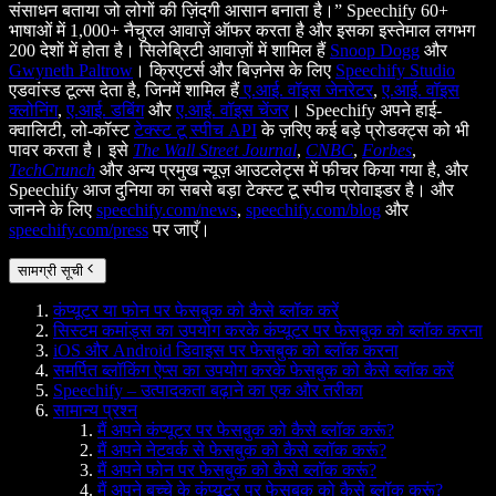
संसाधन बताया जो लोगों की ज़िंदगी आसान बनाता है।” Speechify 60+
भाषाओं में 1,000+ नैचुरल आवाज़ें ऑफर करता है और इसका इस्तेमाल लगभग
200 देशों में होता है। सिलेब्रिटी आवाज़ों में शामिल हैं
Snoop Dogg
और
Gwyneth Paltrow
। क्रिएटर्स और बिज़नेस के लिए
Speechify Studio
एडवांस्ड टूल्स देता है, जिनमें शामिल हैं
ए.आई. वॉइस जेनरेटर
,
ए.आई. वॉइस
क्लोनिंग
,
ए.आई. डबिंग
और
ए.आई. वॉइस चेंजर
। Speechify अपने हाई-
क्वालिटी, लो-कॉस्ट
टेक्स्ट टू स्पीच API
के ज़रिए कई बड़े प्रोडक्ट्स को भी
पावर करता है। इसे
The Wall Street Journal
,
CNBC
,
Forbes
,
TechCrunch
और अन्य प्रमुख न्यूज़ आउटलेट्स में फीचर किया गया है, और
Speechify आज दुनिया का सबसे बड़ा टेक्स्ट टू स्पीच प्रोवाइडर है। और
जानने के लिए
speechify.com/news
,
speechify.com/blog
और
speechify.com/press
पर जाएँ।
सामग्री सूची
कंप्यूटर या फोन पर फेसबुक को कैसे ब्लॉक करें
सिस्टम कमांड्स का उपयोग करके कंप्यूटर पर फेसबुक को ब्लॉक करना
iOS और Android डिवाइस पर फेसबुक को ब्लॉक करना
समर्पित ब्लॉकिंग ऐप्स का उपयोग करके फेसबुक को कैसे ब्लॉक करें
Speechify – उत्पादकता बढ़ाने का एक और तरीका
सामान्य प्रश्न
मैं अपने कंप्यूटर पर फेसबुक को कैसे ब्लॉक करूं?
मैं अपने नेटवर्क से फेसबुक को कैसे ब्लॉक करूं?
मैं अपने फोन पर फेसबुक को कैसे ब्लॉक करूं?
मैं अपने बच्चे के कंप्यूटर पर फेसबुक को कैसे ब्लॉक करूं?