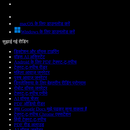
macOS के लिए डाउनलोड करें
Windows के लिए डाउनलोड करें
सुझाई गई रीडिंग
डिक्टेशन और वॉयस टाइपिंग
वॉइस AI असिस्टेंट
Android के लिए PDF टेक्स्ट-टू-स्पीच
टेक्स्ट-टू-स्पीच रीडर
महिला आवाज़ जनरेटर
पुरुष आवाज़ जनरेटर
डिस्लेक्सिया के लिए बेहतरीन रीडिंग प्रोग्राम
रोबोट वॉयस जनरेटर
टेक्स्ट-टू-स्पीच एनीमे
AI वॉयस चेंजर
PDF ऑडियो रीडर
क्या Google Docs मुझे पढ़कर सुना सकता है
टेक्स्ट-टू-स्पीच Chrome एक्सटेंशन
हिंदी टेक्स्ट-टू-स्पीच
PDF रीड अलाउड
AI वॉयस जनरेटर