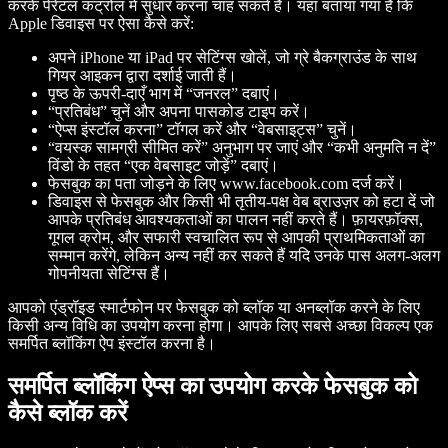
करके पेरेंटल कंट्रोल में सुधार करना चाह सकते हैं। यहां बताया गया है कि
Apple डिवाइस पर ऐसा कैसे करें:
अपने iPhone या iPad पर सेटिंग्स खोलें, जो ग्रे बैकग्राउंड के साथ
गियर आइकन द्वारा दर्शाई जाती हैं।
पृष्ठ के ऊपरी-दाएँ भाग में “जनरल” दबाएं।
“प्रतिबंध” चुनें और अपना पासकोड टाइप करें।
“ऐप्स इंस्टॉल करना” टॉगल करें और “वेबसाइट्स” चुनें।
“वयस्क सामग्री सीमित करें” अनुभाग पर जाएं और “कभी अनुमति न दें”
विंडो के तहत “एक वेबसाइट जोड़ें” दबाएं।
फेसबुक का पता जोड़ने के लिए www.facebook.com दर्ज करें।
डिवाइस से फेसबुक और किसी भी तृतीय-पक्ष वेब ब्राउज़र को हटा दें जो
आपके प्रतिबंध आवश्यकताओं का पालन नहीं करते हैं। फ़ायरफ़ॉक्स,
गूगल क्रोम, और सफारी स्वचालित रूप से आपकी प्राथमिकताओं का
सम्मान करेंगे, लेकिन अन्य नहीं कर सकते हैं यदि उनके पास अलग-अलग
गोपनीयता सेटिंग्स हैं।
आपको एंड्रॉइड स्मार्टफोन पर फेसबुक को ब्लॉक या अनब्लॉक करने के लिए
किसी अन्य विधि का उपयोग करना होगा। आपके लिए सबसे अच्छा विकल्प एक
समर्पित ब्लॉकिंग ऐप इंस्टॉल करना है।
समर्पित ब्लॉकिंग ऐप्स का उपयोग करके फेसबुक को
कैसे ब्लॉक करें