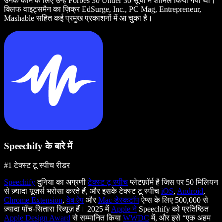
उनके काम के लिए उन्हें Forbes 30 Under 30 सूची में शामिल किया गया था।
क्लिफ वाइट्समैन का ज़िक्र EdSurge, Inc., PC Mag, Entrepreneur,
Mashable सहित कई प्रमुख प्रकाशनों में आ चुका है।
Speechify के बारे में
#1 टेक्स्ट टू स्पीच रीडर
Speechify
दुनिया का अग्रणी
टेक्स्ट टू स्पीच
प्लेटफ़ॉर्म है जिस पर 50 मिलियन
से ज़्यादा यूज़र्स भरोसा करते हैं, और इसके टेक्स्ट टू स्पीच
iOS
,
Android
,
Chrome Extension
,
वेब ऐप
और
Mac डेस्कटॉप
ऐप्स के लिए 500,000 से
ज़्यादा पाँच-सितारा रिव्यूज़ हैं। 2025 में
Apple ने
Speechify को प्रतिष्ठित
Apple Design Award
से सम्मानित किया
WWDC
में, और इसे “एक अहम