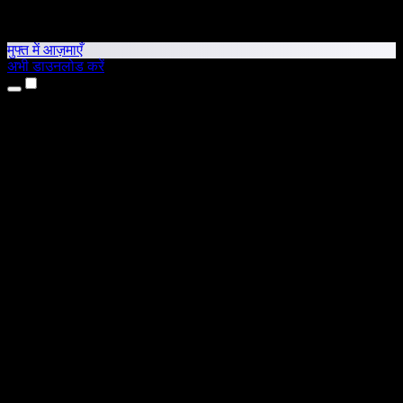
मुफ्त में आज़माएँ
अभी डाउनलोड करें
उत्पाद
टेक्स्ट टू स्पीच
iPhone और iPad ऐप्स
Android ऐप
Chrome एक्सटेंशन
Edge एक्सटेंशन
वेब ऐप
Mac ऐप
Windows ऐप
AI वॉयस जनरेटर