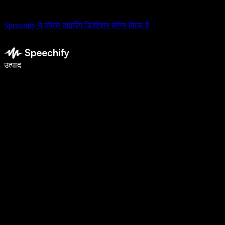
Speechify ने वॉयस टाइपिंग डिक्टेशन लॉन्च किया है
वॉइस टाइपिंग के साथ 5× तेज़ी से लिखें
उत्पाद
और जानें